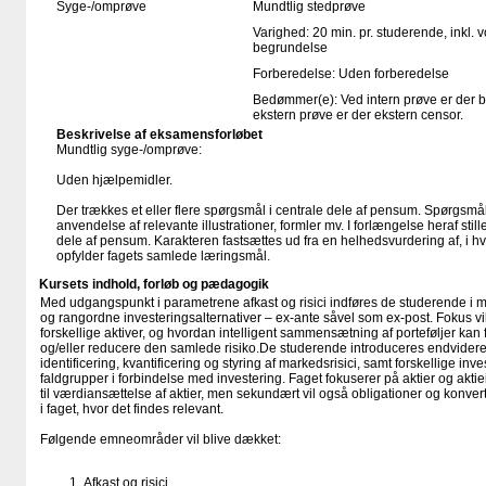
Syge-/omprøve
Mundtlig stedprøve
Varighed: 20 min. pr. studerende, inkl. 
begrundelse
Forberedelse: Uden forberedelse
Bedømmer(e): Ved intern prøve er der 
ekstern prøve er der ekstern censor.
Beskrivelse af eksamensforløbet
Mundtlig syge-/omprøve:
Uden hjælpemidler.
Der trækkes et eller flere spørgsmål i centrale dele af pensum. Spørgs
anvendelse af relevante illustrationer, formler mv. I forlængelse heraf stil
dele af pensum. Karakteren fastsættes ud fra en helhedsvurdering af, i h
opfylder fagets samlede læringsmål.
Kursets indhold, forløb og pædagogik
Med udgangspunkt i parametrene afkast og risici indføres de studerende i me
og rangordne investeringsalternativer – ex-ante såvel som ex-post. Fokus v
forskellige aktiver, og hvordan intelligent sammensætning af porteføljer kan 
og/eller reducere den samlede risiko.De studerende introduceres endvidere t
identificering, kvantificering og styring af markedsrisici, samt forskellige inv
faldgrupper i forbindelse med investering. Faget fokuserer på aktier og akti
til værdiansættelse af aktier, men sekundært vil også obligationer og konvert
i faget, hvor det findes relevant.
Følgende emneområder vil blive dækket:
Afkast og risici