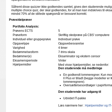
Såfremt disse quizzer ikke godkendes samlet, gives den studerende mulighe
multiple choice quiz, der skal godkendes, for at man kan indskrives til ek
mindst 70% af de stillede spørgsmål er besvaret korrekt.
Prøve/delprøver
Portfolio Analysis:
Prøvens ECTS
5
Prøveform
Skriftlig stedprøve på CBS' computere
Individuel eller gruppeprøve
Individuel prøve
Opgavetype
Opgavebesvarelse
Varighed
4 timer
Bedømmelsesform
7-trins-skala
Bedømmer(e)
Eksaminator og ekstern censor
Eksamensperiode
Vinter
Hjælpemidler
Med visse hjælpemidler, se nedenfor:
Den studerende må medbringe
En godkendt lommeregner. Kun mode
ll Plus er tilladt (begge modeller e
lommeregnere).
Oversættelsesordbøger i papirforma
Den studerende har adgang til
Udvidet IT-pakke
Læs nærmere her :
Hjælpemidler og IT