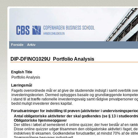
Forside
Arkiv
DIP-DFINO1029U Portfolio Analysis
English Title
Portfolio Analysis
Læringsmål
Fagets overordnede mål er at give de studerende indsigt i samt overblik ove
investeringsteorien. Dermed opbygges basale og grundlæggende kompetenc
i stand til at træffe rationelle investeringsvalg samt rådgive privatpersone
bedst muligt investerer deres kapital.
Forudsætninger for indstilling til prøven (aktiviteter i undervisningsperio
Antal obligatoriske aktiviteter der skal godkendes (se § 13 i studieordn
Obligatoriske hjemmeopgaver
Der stilles i løbet af semesteret 4 online quizzer, der hver består af en ræ
Disse online quizzer udgør tilsammen den obligatoriske aktivitet i faget, 
indskrives til eksamen. Godkendelse forudsætter, at mindst 70% af de still
Spørgsmålene besvares individuelt.