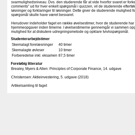
svarmulighedsniveau. Dvs. den studerende får at vide hvorfor svaret er for
comments” ud for hver enkelt spørgsmål i quizzen, vil de studerende efterføl
løsninger og forklaringer til løsninger. Dette giver de studerende mulighed fo
spørgsmål skulle have været besvaret.
Herudover indeholder faget en række øvelsestimer, hvor de studerende har 
hjemmeopgaver inden timerne. I øvelsestimerne gennemgår vi sammen opga
mulighed for at diskutere udregningsmetode og opklare tvivlsspørgsmål.
Studenterarbejdstimer
Skemalagt forelæsninger
40 timer
Skemalagte øvleser
10 timer
Forberedelse inkl. eksamen
87,5 timer
Foreløbig litteratur
Brealey, Myers & Allen: Principles of Corporate Finance, 14. udgave
Christensen: Aktieinvestering, 5. udgave (2018)
Artikelsamling til faget