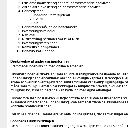
Efficiente markeder og generel prisfastsættelse af aktiver
Aktier, aktieinvestering og prisfastsættelse af aktier
Porteføljeteori
Moderne Porteføljeteori
CAPM
APT
Performancemåling og benchmarks
Investeringsstrategier
Nøgletal
Risikostyring herunder Value-at-Risk
Investeringsforeninger
Konvertible obligationer
Behavioural Finance
Beskrivelse af undervisningsformer
Fremmødeundervisning med online elementer.
Undervisningen er tilrettelagt som en forelæsningsrække bestående af i alt
undervisningsgang er centreret om nogle udvalgte kapitler i lærebogen eller 
skabe et overblik over fagets teori samt at forklare vanskeligt tilgængelige p
måde som muligt. Der vil blive inddraget eksempler fra praksis, hvor det find
mulighed for, at de studerende kan byde ind med egne erfaringer.
Udover forelæsningsrækken vil faget omfatte et antal øvelsestimer som i høj
eksamensforberedende undervisning. Øvelserne vil træne de studerende i a
konkrete problemstillinger.
Der stilles løbende i semesteret et antal online quizzes, der samlet udgør en o
Feedback i undervisningen
De studerende får i løbet af kurset adgang til 4 multiple choice-quizzer på