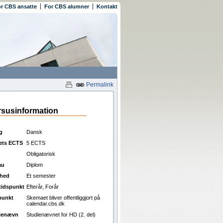
r CBS ansatte
For CBS alumner
Kontakt
Permalink
susinformation
g
Dansk
ets ECTS
5 ECTS
Obligatorisk
au
Diplom
ghed
Et semester
ttidspunkt
Efterår, Forår
punkt
Skemaet bliver offentliggjort på
calendar.cbs.dk
ienævn
Studienævnet for HD (2. del)