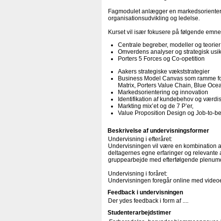
Fagmodulet anlægger en markedsorientere
organisationsudvikling og ledelse.
Kurset vil især fokusere på følgende emn
Centrale begreber, modeller og teorie
Omverdens analyser og strategisk usi
Porters 5 Forces og Co-opetition
Aakers strategiske vækststrategier
Business Model Canvas som ramme for f
Matrix, Porters Value Chain, Blue Oc
Markedsorientering og innovation
Identifikation af kundebehov og værd
Markting mix’et og de 7 P’er,
Value Proposition Design og Job-to-
Beskrivelse af undervisningsformer
Undervisning i efteråret:
Undervisningen vil være en kombination a
deltagernes egne erfaringer og relevante a
gruppearbejde med efterfølgende plenumdr
Undervisning i foråret:
Undervisningen foregår online med videoe
Feedback i undervisningen
Der ydes feedback i form af ....
Studenterarbejdstimer