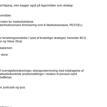
t tilgang, men bygger også på fagområder som strategi,
eområder:
r inden for markedsledelse
kkerhed/scenario formulering som fx Markedsanalyse, PEST(EL)
orretningsmodeller i lyset af forskellige strategier, herunder BCG
ean og Value-Shop
iskabelsen.
be-done
f oversigtsforelæsninger, dialogundervisning med inddragelse af
ktuelle/konkrete problemstillinger i relation til pensum samt
øftelser.
r, podcasts og quiz.