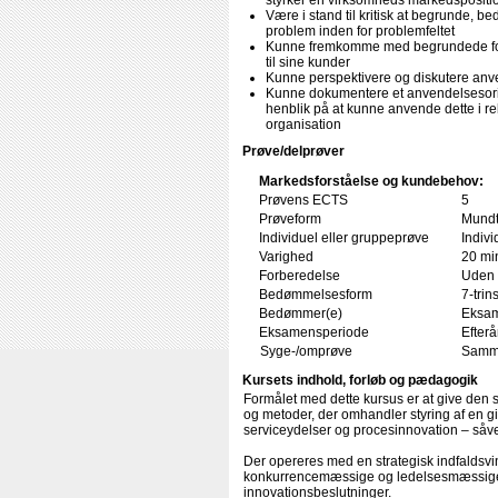
styrker en virksomheds markedspositi
Være i stand til kritisk at begrunde, b
problem inden for problemfeltet
Kunne fremkomme med begrundede forsl
til sine kunder
Kunne perspektivere og diskutere anven
Kunne dokumentere et anvendelsesori
henblik på at kunne anvende dette i re
organisation
Prøve/delprøver
Markedsforståelse og kundebehov:
Prøvens ECTS
5
Prøveform
Mundt
Individuel eller gruppeprøve
Indivi
Varighed
20 min
Forberedelse
Uden 
Bedømmelsesform
7-trin
Bedømmer(e)
Eksam
Eksamensperiode
Efterå
Syge-/omprøve
Samme
Kursets indhold, forløb og pædagogik
Formålet med dette kursus er at give den s
og metoder, der omhandler styring af en gi
serviceydelser og procesinnovation – såvel
Der opereres med en strategisk indfaldsv
konkurrencemæssige og ledelsesmæssige 
innovationsbeslutninger.