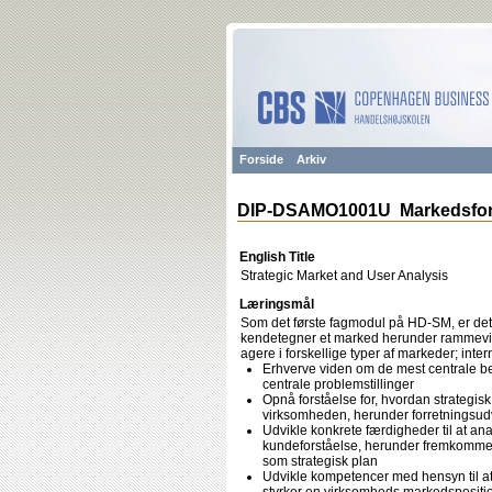
Forside
Arkiv
DIP-DSAMO1001U Markedsfor
English Title
Strategic Market and User Analysis
Læringsmål
Som det første fagmodul på HD-SM, er det c
kendetegner et marked herunder rammevil
agere i forskellige typer af markeder; inte
Erhverve viden om de mest centrale begr
centrale problemstillinger
Opnå forståelse for, hvordan strategis
virksomheden, herunder forretningsud
Udvikle konkrete færdigheder til at 
kundeforståelse, herunder fremkomme 
som strategisk plan
Udvikle kompetencer med hensyn til a