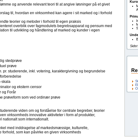
on
Kurs
edømme og anvende relevant teori til at angive løsninger på et givet
M
A
ag til, hvordan en virksomhed kan agere i sit marked og i forhold
Prim
I
dte teorier og metoder i forhold til egen praksis
M
enteret overblik over fagmodulets begrebsapparat og pensum med
S
lation til udvikling og håndtering af marked og kunder i egen
Unde
B
Sidst
lig stedprøve
duel prøve
Re
. pr. studerende, inkl. votering, karaktergivning og begrundelse
forberedelse
S
s-skala
E
inator og ekstern censor
O
r og Forår
 prøveform som ved ordinær prøve
tuderende viden om og forståelse for centrale begreber, teorier
ven virksomheds innovative aktiviteter i form af produkter,
 nationalt som internationalt.
inkel med inddragelse af markedsmæssige, kulturelle,
forhold, som kan påvirke en given virksomheds