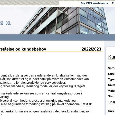
For CBS studerende
Fo
ståelse og kundebehov
2022/2023
Kur
Spro
Kurs
entralt, at det giver den studerende en forståelse for hvad der
kår, konkurrenter og kunder samt på hvordan virksomheder kan
Type
rnational, nationale, produkter og serviceydelser.
Nive
eber, værktøjer, teorier og modeller, der knytter sig til fagets
Vari
k markedsledelse kan ses som en central fornyelsesproces i
Star
vikling
analysere virksomhedens processer omkring markeds- og
Tids
med begrundede forbedringsforslag på såvel operationelt, taktisk
Stud
t udtænke, formulere og gennemføre strategiske forandringer, som