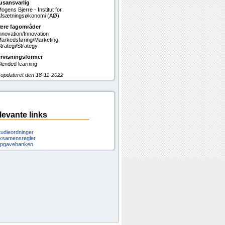
usansvarlig
ogens Bjerre - Institut for
fsætningsøkonomi (AØ)
ære fagområder
nnovation/Innovation
arkedsføring/Marketing
trategi/Strategy
rvisningsformer
lended learning
 opdateret den 18-11-2022
levante links
tudieordninger
ksamensregler
pgavebanken