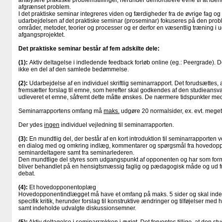
analysere praktiske problemstillinger, herunder demonstrere evne til at ident
afgrænset problem.
I det praktiske seminar integreres viden og færdigheder fra de øvrige fag og 
udarbejdelsen af det praktiske seminar (proseminar) fokuseres på den prob
områder, metoder, teorier og processer og er derfor en væsentlig træning i 
afgangsprojektet.
Det praktiske seminar består af fem adskilte dele:
(1):
Aktiv deltagelse i indledende feedback forløb online (eg.: Peergrade). D
ikke en del af den samlede bedømmelse.
(2):
Udarbejdelse af en individuel skriftlig seminarrapport. Det forudsættes,
fremsætter forslag til emne, som herefter skal godkendes af den studieansv
udleveret et emne, såfremt dette måtte ønskes. De nærmere tidspunkter me
Seminarrapportens omfang må
maks.
udgøre 20 normalsider, ex. evt. mege
Der ydes
ingen
individuel vejledning til seminarrapporten.
(3):
En mundtlig del, der består af en kort introduktion til seminarrapporten v
en dialog med og omkring indlæg, kommentarer og spørgsmål fra hovedopp
seminardeltagere samt fra seminarlederen.
Den mundtlige del styres som udgangspunkt af opponenten og har som formå
bliver behandlet på en hensigtsmæssig faglig og pædagogisk måde og ud fra
debat.
(4):
Et hovedopponentoplæg
Hovedopponentindlægget må have et omfang på maks. 5 sider og skal inde
specifik kritik, herunder forslag til konstruktive ændringer og tilføjelser me
samt indeholde udvalgte diskussionsemner.