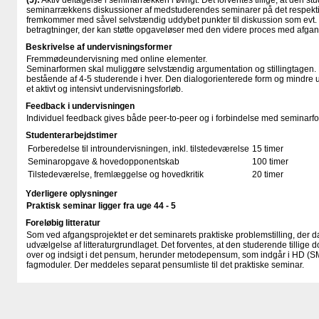
(5):
Aktiv deltagelse i seminarrækken i øvrigt. Det forventes tillige, at den st
seminarrækkens diskussioner af medstuderendes seminarer på det respekti
fremkommer med såvel selvstændig uddybet punkter til diskussion som evt. a
betragtninger, der kan støtte opgaveløser med den videre proces med afgan
Beskrivelse af undervisningsformer
Fremmødeundervisning med online elementer.
Seminarformen skal muliggøre selvstændig argumentation og stillingtagen.
bestående af 4-5 studerende i hver. Den dialogorienterede form og mindre 
et aktivt og intensivt undervisningsforløb.
Feedback i undervisningen
Individuel feedback gives både peer-to-peer og i forbindelse med seminarfo
Studenterarbejdstimer
Forberedelse til introundervisningen, inkl. tilstedeværelse
15 timer
Seminaropgave & hovedopponentskab
100 timer
Tilstedeværelse, fremlæggelse og hovedkritik
20 timer
Yderligere oplysninger
Praktisk seminar ligger fra uge 44 - 5
Foreløbig litteratur
Som ved afgangsprojektet er det seminarets praktiske problemstilling, der 
udvælgelse af litteraturgrundlaget. Det forventes, at den studerende tillige d
over og indsigt i det pensum, herunder metodepensum, som indgår i HD (S
fagmoduler. Der meddeles separat pensumliste til det praktiske seminar.