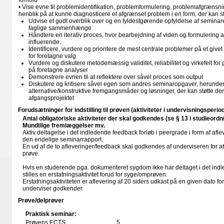
forhold
• Vise evne til problemidentifikation, problemformulering, problemafgræn
henblik på at kunne diagnosticere et afgrænset problem i en form, der kan s
Udvise et godt overblik over og en fyldestgørende opfyldelse af seminar
faglige sammenhænge
Håndtere en iterativ proces, hvor bearbejdning af viden og formulering a
influerende.
Identificere, vurdere og prioritere de mest centrale problemer på et gi
for foretagne valg
Vurdere og diskutere metodemæssig validitet, reliabilitet og virkefelt for
på foretagne analyser
Demonstrere evnen til at reflektere over såvel proces som output
Diskutere og kritisere såvel egen som andres seminaropgaver, herun
alternative/konstruktive fremgangsmåder og løsninger, der kan støtte d
afgangsprojektet
Forudsætninger for indstilling til prøven (aktiviteter i undervisningsperio
Antal obligatoriske aktiviteter der skal godkendes (se § 13 i studieordn
Mundtlige fremlæggelser mv.
Aktiv deltagelse i det indledende feedback forløb i peergrade i form af aflev
den endelige seminarrapport.
En ud af de to afleveringer/feedback skal godkendes af underviseren for a
prøve.
Hvis en studerende pga. dokumenteret sygdom ikke har deltaget i det indl
stilles en erstatningsaktivitet forud for syge/omprøven.
Erstatningsaktiviteten er aflevering af 20 siders udkast på en given dato 
underviser godkender.
Prøve/delprøver
Praktisk seminar:
Prøvens ECTS
5