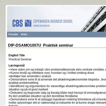
Forside
Arkiv
DIP-DSAMO1007U Praktisk seminar
English Title
Practical Seminar
Læringsmål
• Have viden om og indsigt i den problemafklarende dels centrale områder, 
• Kunne forstå og reflektere over, hvordan og i hvilket omfang disse
værktøjer kan anvendes i praksis
• Demonstrere evne til at anvende det afsætningsøkonomiske begrebs-, teo
praktisk problemstilling
• Identificere og argumentere for væsentlige afsætningsøkonomiske problems
situation og på et givet marked
• Diskutere og begrunde valg og fravalg både med hensyn til emneafgrænsni
fra den praktiske situation og den teoretiske forståelse
• Demonstrere evne til at opbygge hypoteser omkring forholdene på et konk
hvilke oplysninger det er nødvendigt at indsamle for at kunne drage relev