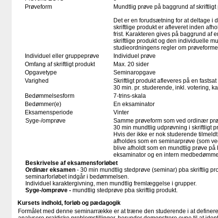
Prøveform
Mundtlig prøve på baggrund af skriftligt
Det er en forudsætning for at deltage i 
skriftlige produkt er afleveret inden afho
frist. Karakteren gives på baggrund af
skriftlige produkt og den individuelle mu
studieordningens regler om prøveforme
Individuel eller gruppeprøve
Individuel prøve
Omfang af skriftligt produkt
Max. 20 sider
Opgavetype
Seminaropgave
Varighed
Skriftligt produkt afleveres på en fastsat
30 min. pr. studerende, inkl. votering, 
Bedømmelsesform
7-trins-skala
Bedømmer(e)
En eksaminator
Eksamensperiode
Vinter
Syge-/omprøve
Samme prøveform som ved ordinær pr
30 min mundtlig udprøvning i skriftligt p
Hvis der ikke er nok studerende tilmeld
afholdes som en seminarprøve (som ved
blive afholdt som en mundtlig prøve på 
eksaminator og en intern medbedømme
Beskrivelse af eksamensforløbet
Ordinær eksamen
- 30 min mundtlig stedprøve (seminar) pba skriftlig p
seminarforløbet indgår i bedømmelsen.
Individuel karaktergivning, men mundtlig fremlæggelse i grupper.
Syge-/omprøve -
mundtlig stedprøve pba skriftlig produkt.
Kursets indhold, forløb og pædagogik
Formålet med denne seminarrække er at træne den studerende i at definere