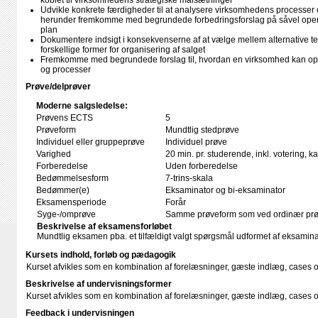
koblet til virksomhedens strategiske målsætninger
Udvikle konkrete færdigheder til at analysere virksomhedens processer 
herunder fremkomme med begrundede forbedringsforslag på såvel operati
plan
Dokumentere indsigt i konsekvenserne af at vælge mellem alternative teo
forskellige former for organisering af salget
Fremkomme med begrundede forslag til, hvordan en virksomhed kan op
og processer
Prøve/delprøver
Moderne salgsledelse:
Prøvens ECTS
5
Prøveform
Mundtlig stedprøve
Individuel eller gruppeprøve
Individuel prøve
Varighed
20 min. pr. studerende, inkl. votering, 
Forberedelse
Uden forberedelse
Bedømmelsesform
7-trins-skala
Bedømmer(e)
Eksaminator og bi-eksaminator
Eksamensperiode
Forår
Syge-/omprøve
Samme prøveform som ved ordinær pr
Beskrivelse af eksamensforløbet
Mundtlig eksamen pba. et tilfældigt valgt spørgsmål udformet af eksamina
Kursets indhold, forløb og pædagogik
Kurset afvikles som en kombination af forelæsninger, gæste indlæg, cases 
Beskrivelse af undervisningsformer
Kurset afvikles som en kombination af forelæsninger, gæste indlæg, cases 
Feedback i undervisningen