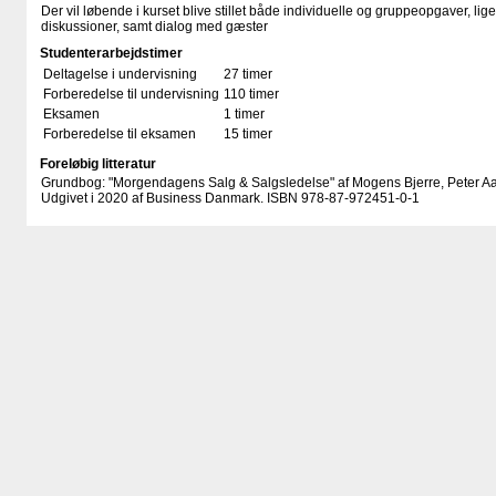
Der vil løbende i kurset blive stillet både individuelle og gruppeopgaver, li
diskussioner, samt dialog med gæster
Studenterarbejdstimer
Deltagelse i undervisning
27 timer
Forberedelse til undervisning
110 timer
Eksamen
1 timer
Forberedelse til eksamen
15 timer
Foreløbig litteratur
Grundbog: "Morgendagens Salg & Salgsledelse" af Mogens Bjerre, Peter A
Udgivet i 2020 af Business Danmark. ISBN 978-87-972451-0-1