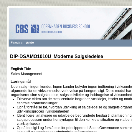
Forside
Arkiv
DIP-DSAMO1010U Moderne Salgsledelse
English Title
Sales Management
Læringsmål
Uden salg - ingen kunder. Ingen kunder betyder ingen indtjening i virksomhe
afgørende for en virksomheds overlevelse på længere sigt. Dette modul ha
organiserer sine salgsledelse, salgsaktiviteter og inddragelse af virksomhed
Erhverve viden om de mest centrale begreber, værktøjer, teorier og modelle
centrale problemstillinger
Opnå forståelse for, hvordan udvikling af salgsledelse og salgets organ
udviklingsproces i virksomheden
Identificere, analysere og udarbejde begrundede forslag til planlægning
salgsprocessen under hensyntagen til den konkrete situation og via beny
værktøjskasse
Opnå indsigt i og forståelse for principperne i Sales Governance som r