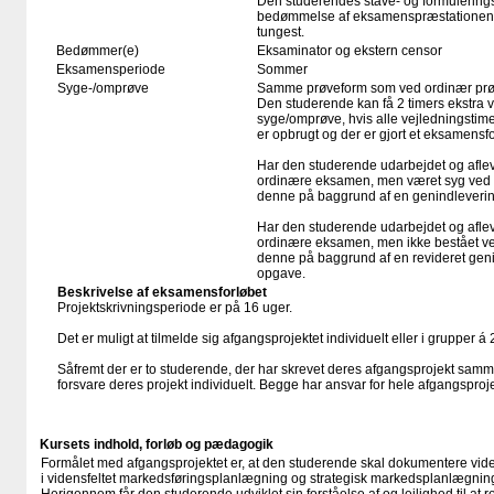
Den studerendes stave- og formulering
bedømmelse af eksamenspræstationen, 
tungest.
Bedømmer(e)
Eksaminator og ekstern censor
Eksamensperiode
Sommer
Syge-/omprøve
Samme prøveform som ved ordinær pr
Den studerende kan få 2 timers ekstra v
syge/omprøve, hvis alle vejledningstime
er opbrugt og der er gjort et eksamens
Har den studerende udarbejdet og afleve
ordinære eksamen, men været syg ved d
denne på baggrund af en genindleverin
Har den studerende udarbejdet og afleve
ordinære eksamen, men ikke bestået ve
denne på baggrund af en revideret geni
opgave.
Beskrivelse af eksamensforløbet
Projektskrivningsperiode er på 16 uger.
Det er muligt at tilmelde sig afgangsprojektet individuelt eller i grupper 
Såfremt der er to studerende, der har skrevet deres afgangsprojekt samm
forsvare deres projekt individuelt. Begge har ansvar for hele afgangsproj
Kursets indhold, forløb og pædagogik
Formålet med afgangsprojektet er, at den studerende skal dokumentere vi
i vidensfeltet markedsføringsplanlægning og strategisk markedsplanlægnin