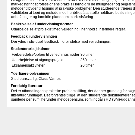
Herigennem får den studerende udviklet sin forståelse af og lejlighed til at r
markedsføringsprofessionens praksis i forhold til de muligheder og begræns
metoder tilbyder til løsning af praktiske problemer. Den studerende trænes 
validiteten af teori og metode med henblik på at træffe holdbare beslutning
anbefalinger og formidle planer om markedsføring.
Beskrivelse af undervisningsformer
Udarbejdelse af projektet med vejledning i henhold til nærmere regler.
Feedback i undervisningen
Der ydes individuel feedback i forbindelse med vejledningen.
Studenterarbejdstimer
Forberedelse/oplæg til vejledningsmøder
30 timer
Udarbejdelse af afgangsprojekt
360 timer
Eksamensaktiviteter
20 timer
Yderligere oplysninger
Studieansvarlig, Claus Varnes
Foreløbig litteratur
Det er afhandlingens praktiske problemstilling, der danner grundlag for sø
litteraturgrundlaget. Det forventes tillige, at den studerende dokumenterer et s
samlede pensum, herunder metodepensum, som indgår i HD (SM)-uddanne