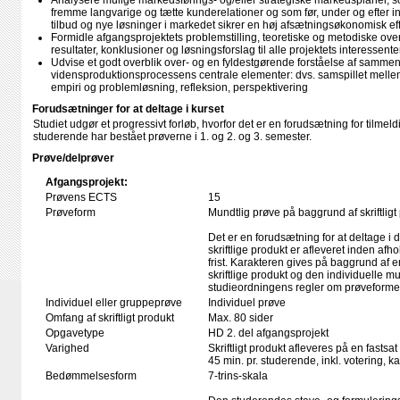
Analysere mulige markedsførings- og/eller strategiske markedsplaner, som
fremme langvarige og tætte kunderelationer og som før, under og efter 
tilbud og nye løsninger i markedet sikrer en høj afsætningsøkonomisk effe
Formidle afgangsprojektets problemstilling, teoretiske og metodiske ove
resultater, konklusioner og løsningsforslag til alle projektets interessente
Udvise et godt overblik over- og en fyldestgørende forståelse af sam
vidensproduktionsprocessens centrale elementer: dvs. samspillet melle
empiri og problemløsning, refleksion, perspektivering
Forudsætninger for at deltage i kurset
Studiet udgør et progressivt forløb, hvorfor det er en forudsætning for tilmeld
studerende har bestået prøverne i 1. og 2. og 3. semester.
Prøve/delprøver
Afgangsprojekt:
Prøvens ECTS
15
Prøveform
Mundtlig prøve på baggrund af skriftligt
Det er en forudsætning for at deltage i 
skriftlige produkt er afleveret inden afho
frist. Karakteren gives på baggrund af
skriftlige produkt og den individuelle mu
studieordningens regler om prøveforme
Individuel eller gruppeprøve
Individuel prøve
Omfang af skriftligt produkt
Max. 80 sider
Opgavetype
HD 2. del afgangsprojekt
Varighed
Skriftligt produkt afleveres på en fastsat
45 min. pr. studerende, inkl. votering, 
Bedømmelsesform
7-trins-skala