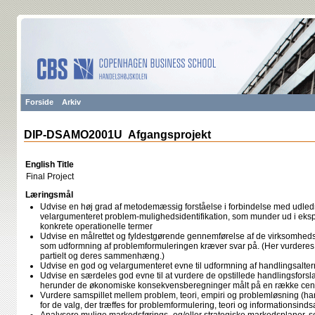
Forside
Arkiv
DIP-DSAMO2001U Afgangsprojekt
English Title
Final Project
Læringsmål
Udvise en høj grad af metodemæssig forståelse i forbindelse med udled
velargumenteret problem-mulighedsidentifikation, som munder ud i ekspl
konkrete operationelle termer
Udvise en målrettet og fyldestgørende gennemførelse af de virksomheds
som udformning af problemformuleringen kræver svar på. (Her vurdere
partielt og deres sammenhæng.)
Udvise en god og velargumenteret evne til udformning af handlingsalterna
Udvise en særdeles god evne til at vurdere de opstillede handlingsfors
herunder de økonomiske konsekvensberegninger målt på en række cent
Vurdere samspillet mellem problem, teori, empiri og problemløsning (ha
for de valg, der træffes for problemformulering, teori og informationsind