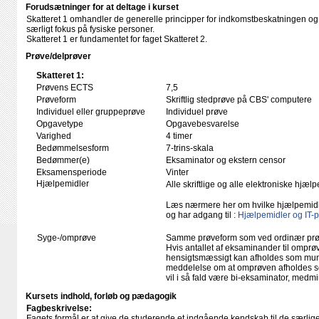
Forudsætninger for at deltage i kurset
Skatteret 1 omhandler de generelle principper for indkomstbeskatningen o
særligt fokus på fysiske personer.
Skatteret 1 er fundamentet for faget Skatteret 2.
Prøve/delprøver
Skatteret 1:
Prøvens ECTS
7,5
Prøveform
Skriftlig stedprøve på CBS' computere
Individuel eller gruppeprøve
Individuel prøve
Opgavetype
Opgavebesvarelse
Varighed
4 timer
Bedømmelsesform
7-trins-skala
Bedømmer(e)
Eksaminator og ekstern censor
Eksamensperiode
Vinter
Hjælpemidler
Alle skriftlige og alle elektroniske hjæ
Læs nærmere her om hvilke hjælpemid
og har adgang til :
Hjælpemidler og IT-
Syge-/omprøve
Samme prøveform som ved ordinær pr
Hvis antallet af eksaminander til omprøv
hensigtsmæssigt kan afholdes som mundtl
meddelelse om at omprøven afholdes so
vil i så fald være bi-eksaminator, medm
Kursets indhold, forløb og pædagogik
Fagbeskrivelse:
Fagets formål er at give de studerende et indgående kendskab til de særlige 