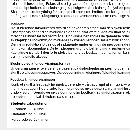
relation til beskatning. Fokus vil særligt være på de generelle skatteretlige 
almindelige indkomstbeskatning og kapitalgevinstbeskatning for fysiske per
Skat har en stor betydning for de dispositioner, som træffes i forskellige relat
at rådgivere i deres rådgivning af kunder er velorienterede i de forskellige sk
Indhold:
De studerende introduceres først til de hovedproblemer, som den skatteretli
Eksempelvis behandles hvorledes tilgangen skal være til den overflod af inf
forefindes inden for skatteområdet. Endvidere behandles de generelle princ
skattepligtige indkomst, og hvorledes skattereguleringen systematisk er opb
Denne introduktion følges op af indgående undervisning i de mest centrale 
for indkomstopgørelsen. Dette indebærer grundig behandling af reglerne om
kapitalgevinst/-tab. I den forbindelse behandles beskatningen af renter, kurs
og immaterielle aktiver.
Beskrivelse af undervisningsformer
Undervisningen er overvejende baseret på dialogforelæsninger, holdgennem
skriftlige afleveringsopgaver. Derudover indgår yderligere "blended learnin
Feedback i undervisningen
Konkret skriftlig feedback fra medstuderende – på baggrund af en rubric – ved 
hjemmeopgaver i Peergrade. I den forbindelse gives også samlet mundtlig 
underviseren. Derudover gives der mundtlig feedback fra underviseren i rel
de studerende skal diskutere på småhold.
Studenterarbejdstimer
Eksamen
4 timer
Undervisning
48 timer
Forberedelse
154 timer