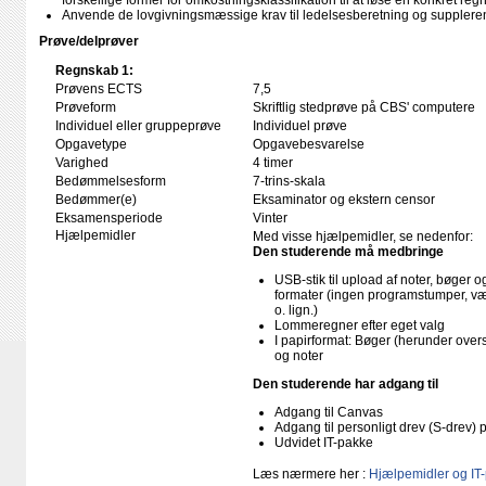
forskellige former for omkostningsklassifikation til at løse en konkret r
Anvende de lovgivningsmæssige krav til ledelsesberetning og supplere
Prøve/delprøver
Regnskab 1:
Prøvens ECTS
7,5
Prøveform
Skriftlig stedprøve på CBS' computere
Individuel eller gruppeprøve
Individuel prøve
Opgavetype
Opgavebesvarelse
Varighed
4 timer
Bedømmelsesform
7-trins-skala
Bedømmer(e)
Eksaminator og ekstern censor
Eksamensperiode
Vinter
Hjælpemidler
Med visse hjælpemidler, se nedenfor:
Den studerende må medbringe
USB-stik til upload af noter, bøger
formater (ingen programstumper, væ
o. lign.)
Lommeregner efter eget valg
I papirformat: Bøger (herunder ove
og noter
Den studerende har adgang til
Adgang til Canvas
Adgang til personligt drev (S-drev)
Udvidet IT-pakke
Læs nærmere her :
Hjælpemidler og IT