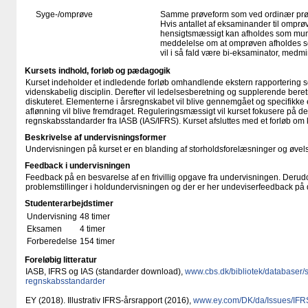
Syge-/omprøve
Samme prøveform som ved ordinær pr
Hvis antallet af eksaminander til omprøv
hensigtsmæssigt kan afholdes som mundtl
meddelelse om at omprøven afholdes so
vil i så fald være bi-eksaminator, medm
Kursets indhold, forløb og pædagogik
Kurset indeholder et indledende forløb omhandlende ekstern rapportering 
videnskabelig disciplin. Derefter vil ledelsesberetning og supplerende beret
diskuteret. Elementerne i årsregnskabet vil blive gennemgået og specifikke
aflønning vil blive fremdraget. Reguleringsmæssigt vil kurset fokusere på de
regnskabsstandarder fra IASB (IAS/IFRS). Kurset afsluttes med et forløb o
Beskrivelse af undervisningsformer
Undervisningen på kurset er en blanding af storholdsforelæsninger og øvels
Feedback i undervisningen
Feedback på en besvarelse af en frivillig opgave fra undervisningen. Derud
problemstillinger i holdundervisningen og der er her undeviserfeedback på
Studenterarbejdstimer
Undervisning
48 timer
Eksamen
4 timer
Forberedelse
154 timer
Foreløbig litteratur
IASB, IFRS og IAS (standarder download),
www.cbs.dk/​bibliotek/​databaser/​
regnskabsstandarder
EY (2018). Illustrativ IFRS-årsrapport (2016),
www.ey.com/​DK/​da/​Issues/​IFR