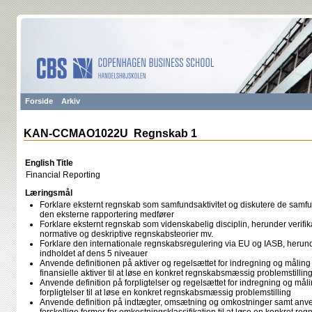
Forside
Arkiv
KAN-CCMAO1022U Regnskab 1
English Title
Financial Reporting
Læringsmål
Forklare eksternt regnskab som samfundsaktivitet og diskutere de sa
den eksterne rapportering medfører
Forklare eksternt regnskab som videnskabelig disciplin, herunder verifik
normative og deskriptive regnskabsteorier mv.
Forklare den internationale regnskabsregulering via EU og IASB, heru
indholdet af dens 5 niveauer
Anvende definitionen på aktiver og regelsættet for indregning og måling 
finansielle aktiver til at løse en konkret regnskabsmæssig problemstillin
Anvende definition på forpligtelser og regelsættet for indregning og målin
forpligtelser til at løse en konkret regnskabsmæssig problemstilling
Anvende definition på indtægter, omsætning og omkostninger samt an