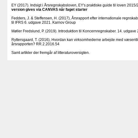
EY (2017). Indsigt i Årsregnskabsloven, EY's praktiske guide til loven 2015
version gives via CANVAS når faget starter
Fedders, J. & Steffensen, H. (2017), Årsrapport efter internationale regnska
til IFRS 6. udgave 2021. Karnov Group
Møller Fredslund, P. (2019). Introduktion til Koncernregnskaber. 14. udgave
Ryttersgaard, T. (2016), Hvordan kan virksomhederne arbejde med væsentl
årsrapporten? RR.2.2016.54
Samt artikler der fremgår af litteraturoversigten.