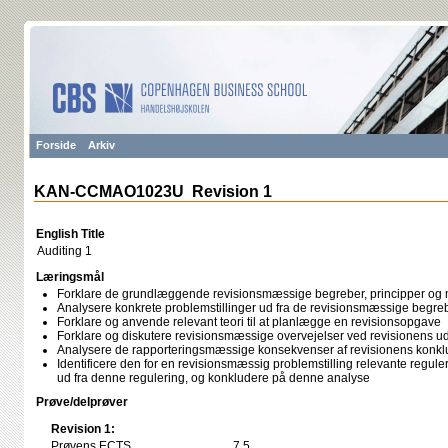
Forside
Arkiv
KAN-CCMAO1023U Revision 1
English Title
Auditing 1
Læringsmål
Forklare de grundlæggende revisionsmæssige begreber, principper og
Analysere konkrete problemstillinger ud fra de revisionsmæssige begreb
Forklare og anvende relevant teori til at planlægge en revisionsopgave
Forklare og diskutere revisionsmæssige overvejelser ved revisionens ud
Analysere de rapporteringsmæssige konsekvenser af revisionens konkl
Identificere den for en revisionsmæssig problemstilling relevante regule
ud fra denne regulering, og konkludere på denne analyse
Prøve/delprøver
Revision 1:
Prøvens ECTS
7,5