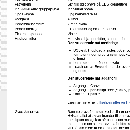
Prøveform
Skriftlig stedprøve på CBS' computere
Individuel eller gruppeprøve
Individuel prøve
Opgavetype
Opgavebesvarelse
Varighed
4 timer
Bedømmelsesform
7-trins-skala
Bedømmer(e)
Eksaminator og ekstern censor
Eksamensperiode
Vinter
Hjælpemidler
Med visse hjælpemidler, se nedenfor:
Den studerende må medbringe
USB-stik til upload af noter, bøger
formater (ingen programstumper, væ
o. lign.)
Lommeregner efter eget valg
I papirformat: Bøger (herunder ove
og noter
Den studerende har adgang til
Adgang til Canvas
Adgang til personligt drev (S-drev)
Udvidet IT-pakke
Læs nærmere her :
Hjælpemidler og IT
Syge-/omprøve
Samme prøveform som ved ordinær pr
Hvis antallet af eksaminander til omprøv
hensigtsmæssigt kan afholdes som mundtl
meddelelse om at omprøven afholdes so
vil i så fald være bi-eksaminator, medm