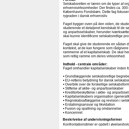
Selskabsretten er læren om de typer af or
erhvervsvirksomheder. Der findes ca. 300.
Københavns Fondsbørs. Dette fag fokusere
rygraden i dansk erhvervsliv.
Faget bygger oven på den viden, de stude
studerende et detaljeret kendskab til de s
og anpartsselskaber, herunder iværksætte
skal kunne identificere selskabsretlige pro
Faget skal give de studerende en sådan dy
kontekst, at de kan fungere som rådgivere
rammerne af et kapitalselskab. De skal he
som retlig ramme om deres virksomhed.
Indhold - centrale områder:
Faget omhandler kapitalselskaber inden 
• Grundlæggende selskabsretlige begreb
• EU-rettens betydning for dansk selskabs
• Overblik over de forskellige selskabsf
• Stiftelse af aktie- og anpartsselskaber
• Kreditorbeskyttelse i aktie- og anpartsse
• Kapitalselskabers organisation (generalfo
• Regnskabsaflæggelse og revision i se
• Erstatningsansvar og likvidation
• Fusion og spaltning og omdannelse
• Koncernret
Beskrivelse af undervisningsformer
Konfrontationstimer er opdelt i øvelseshol