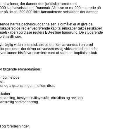
ganisationer, der danner den juridiske ramme om
000 kapitalselskaber i Danmark. Af disse er ca. 200 noterede på
r på de ca. 299.800 ikke-børsnoterede selskaber, der danner
rende har fra bacheloruddannelsen. Formålet er at give de
elskabsretlige regler vedrørende kapitalselskaber (aktieselskaber
rselskaber) og disse reglers EU-retlige baggrund. De studerende
blemstillinger.
b faglig viden om selskabsret, der kan anvendes i en bred
 for personer, der driver erhvervsmæssig virksomhed inden for
rved kunne bistå iværksættere med at skabe et kapitalselskab
for følgende emneområder:
er og metode
ret
ormer og afgrænsningen mellem disse
lskaber
rsamling, bestyrelse/tilsynsråd, direktion og revisor)
lskabsretlig sammenhæng
d og forelæsninger.