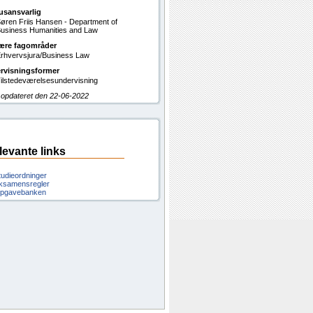
usansvarlig
øren Friis Hansen - Department of
usiness Humanities and Law
ære fagområder
rhvervsjura/Business Law
rvisningsformer
ilstedeværelsesundervisning
 opdateret den 22-06-2022
levante links
tudieordninger
ksamensregler
pgavebanken