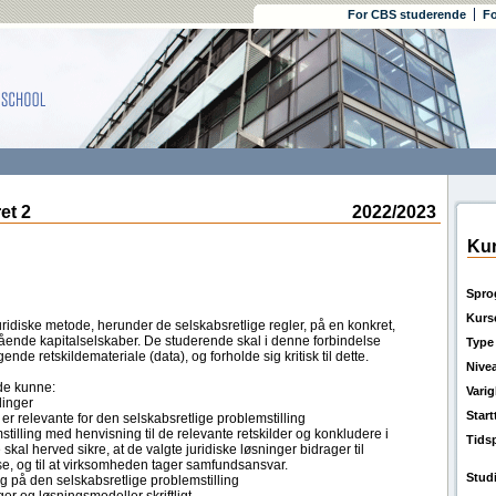
For CBS studerende
Fo
et 2
2022/2023
Kur
Spro
Kurs
diske metode, herunder de selskabsretlige regler, på en konkret,
ående kapitalselskaber. De studerende skal i denne forbindelse
Type
ende retskildemateriale (data), og forholde sig kritisk til dette.
Nive
de kunne:
Vari
linger
Star
 er relevante for den selskabsretlige problemstilling
tilling med henvisning til de relevante retskilder og konkludere i
Tids
kal herved sikre, at de valgte juridiske løsninger bidrager til
, og til at virksomheden tager samfundsansvar.
Stud
g på den selskabsretlige problemstilling