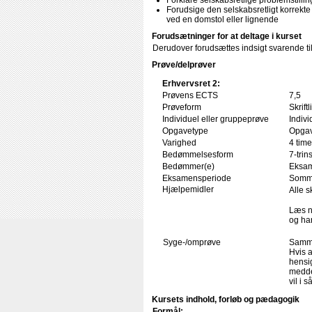
Forklare selskabsretlige problemstillin
Forudsige den selskabsretligt korrekte 
ved en domstol eller lignende
Forudsætninger for at deltage i kurset
Derudover forudsættes indsigt svarende til 
Prøve/delprøver
Erhvervsret 2:
Prøvens ECTS
7,5
Prøveform
Skrif
Individuel eller gruppeprøve
Indivi
Opgavetype
Opgav
Varighed
4 time
Bedømmelsesform
7-trin
Bedømmer(e)
Eksam
Eksamensperiode
Somm
Hjælpemidler
Alle s
Læs n
og har
Syge-/omprøve
Samme
Hvis a
hensig
medde
vil i 
Kursets indhold, forløb og pædagogik
Formål: