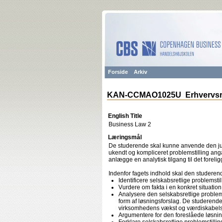
Forside
Arkiv
KAN-CCMAO1025U Erhvervsr
English Title
Business Law 2
Læringsmål
De studerende skal kunne anvende den juri
ukendt og kompliceret problemstilling ang
anlægge en analytisk tilgang til det foreligg
Indenfor fagets indhold skal den studeren
Identificere selskabsretlige problemstil
Vurdere om fakta i en konkret situation
Analysere den selskabsretlige problems
form af løsningsforslag. De studerende s
virksomhedens vækst og værdiskabelse
Argumentere for den foreslåede løsnin