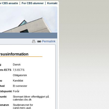
r CBS ansatte
For CBS alumner
Kontakt
Permalink
susinformation
g
Dansk
ets ECTS
7,5 ECTS
Obligatorisk
au
Kandidat
ghed
Et semester
ttidspunkt
Forår
punkt
Skemaet bliver offentliggjort på
calendar.cbs.dk
ienævn
Studienævnet for
cand.merc.aud.