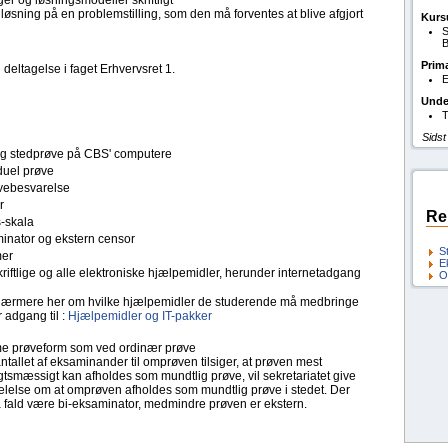
ger og løsningsmodeller skriftligt
løsning på en problemstilling, som den må forventes at blive afgjort
Kurs
S
B
Prim
deltagelse i faget Erhvervsret 1.
E
Unde
T
Sidst
tlig stedprøve på CBS' computere
duel prøve
ebesvarelse
r
Re
s-skala
inator og ekstern censor
S
er
E
kriftlige og alle elektroniske hjælpemidler, herunder internetadgang
O
ærmere her om hvilke hjælpemidler de studerende må medbringe
 adgang til :
Hjælpemidler og IT-pakker
 prøveform som ved ordinær prøve
ntallet af eksaminander til omprøven tilsiger, at prøven mest
tsmæssigt kan afholdes som mundtlig prøve, vil sekretariatet give
lelse om at omprøven afholdes som mundtlig prøve i stedet. Der
så fald være bi-eksaminator, medmindre prøven er ekstern.