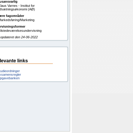
usansvarlig
laus Varnes - Institut for
fsætningsøkonomi (AØ)
ære fagområder
arkedsføring/Marketing
rvisningsformer
ilstedeværelsesundervisning
 opdateret den 24-06-2022
levante links
tudieordninger
ksamensregler
pgavebanken