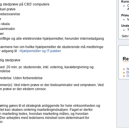
Kurs
tlig stedprøve på CBS' computere
C
duel prøve
A
ebesvarelse
Prim
r
M
s-skala
Unde
saminator
T
er
Sidst
kriftlige og alle elektroniske hjælpemidler, herunder internetadgang
ærmere her om hvilke hjælpemidler de studerende må medbringe
 adgang til :
Hjælpemidler og IT-pakker
Re
lig stedprøve
ed: 20 min. pr. studerende, inkl. votering, karaktergivning og
S
ndelse
E
O
redelse: Uden forberedelse
mer(e): Ved intern prøve er der bieksaminator ved omprøven. Ved
n prøve er der ekstern censor.
ring gøres til et strategisk anliggende for hele virksomheden og
tet kan skabes omkring marketingindsatsen. Faget er derfor
an marketing ledes, hvordan marketing måles, og hvordan
. Der arbejdes med ledelsens mindset som determinant for
er.