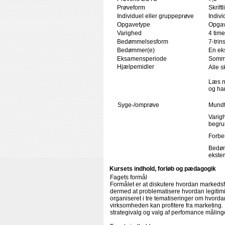
Prøveform
Skrif
Individuel eller gruppeprøve
Indivi
Opgavetype
Opgav
Varighed
4 time
Bedømmelsesform
7-trin
Bedømmer(e)
En ek
Eksamensperiode
Somm
Hjælpemidler
Alle s
Læs n
og har
Syge-/omprøve
Mundt
Varigh
begru
Forbe
Bedøm
ekster
Kursets indhold, forløb og pædagogik
Fagets formål
Formålet er at diskutere hvordan markedsfø
dermed at problematisere hvordan legitimi
organiseret i tre tematiseringer om hvord
virksomheden kan profitere fra marketing
strategivalg og valg af perfomance måling