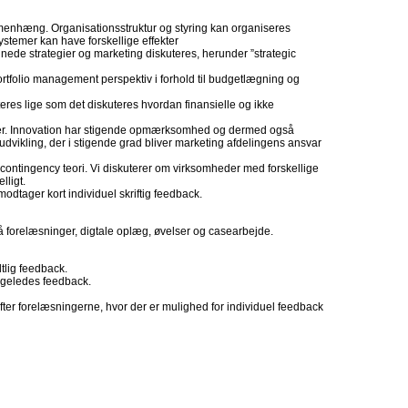
mmenhæng. Organisationsstruktur og styring kan organiseres
ystemer kan have forskellige effekter
de strategier og marketing diskuteres, herunder ”strategic
ortfolio management perspektiv i forhold til budgetlægning og
eres lige som det diskuteres hvordan finansielle og ikke
ker. Innovation har stigende opmærksomhed og dermed også
udvikling, der i stigende grad bliver marketing afdelingens ansvar
il contingency teori. Vi diskuterer om virksomheder med forskellige
lligt.
odtager kort individuel skriftig feedback.
 forelæsninger, digtale oplæg, øvelser og casearbejde.
lig feedback.
ligeledes feedback.
efter forelæsningerne, hvor der er mulighed for individuel feedback