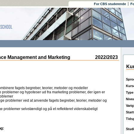
For CBS studerende
Fo
e Management and Marketing
2022/2023
Kur
Spro
Kurs
kombinere fagets begreber, teorier, metoder og modeller
ige problemer og hypoteser ud fra marketing problemer, der igen er
Type
problemer
Nive
ige problemer ved at anvende fagets begreber, teorier, metoder og
Vari
ge problemer selvstændigt og på et reflekteret videnskabeligt
Star
Tids
g:
Stud