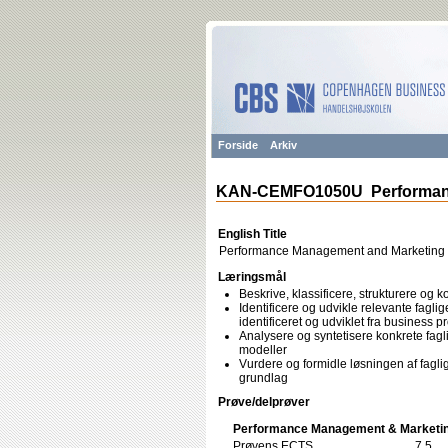
Forside
Arkiv
KAN-CEMFO1050U Performanc
English Title
Performance Management and Marketing
Læringsmål
Beskrive, klassificere, strukturere og 
Identificere og udvikle relevante fagl
identificeret og udviklet fra business 
Analysere og syntetisere konkrete fagl
modeller
Vurdere og formidle løsningen af fagli
grundlag
Prøve/delprøver
Performance Management & Marketin
Prøvens ECTS
7,5