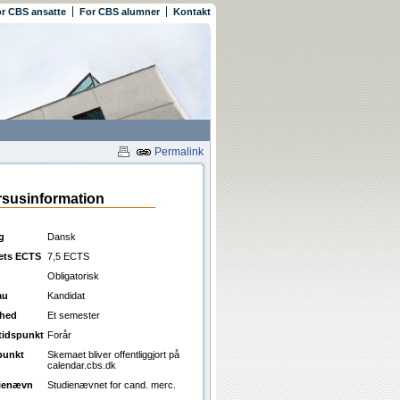
r CBS ansatte
For CBS alumner
Kontakt
Permalink
susinformation
g
Dansk
ets ECTS
7,5 ECTS
Obligatorisk
au
Kandidat
ghed
Et semester
ttidspunkt
Forår
punkt
Skemaet bliver offentliggjort på
calendar.cbs.dk
ienævn
Studienævnet for cand. merc.