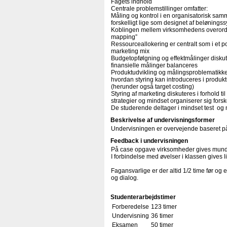
Fagets indhold
Centrale problemstillinger omfatter:
Måling og kontrol i en organisatorisk sa
forskelligt lige som designet af beløningss
Koblingen mellem virksomhedens overordne
mapping”
Ressourceallokering er centralt som i et p
marketing mix
Budgetopfølgning og effektmålinger diskut
finansielle målinger balanceres
Produktudvikling og målingsproblematik
hvordan styring kan introduceres i produkt
(herunder også target costing)
Styring af marketing diskuteres i forhold t
strategier og mindset organiserer sig forske
De studerende deltager i mindset test og m
Beskrivelse af undervisningsformer
Undervisningen er overvejende baseret på
Feedback i undervisningen
På case opgave virksomheder gives mundt
I forbindelse med øvelser i klassen gives 
Fagansvarlige er der altid 1/2 time før og 
og dialog.
Studenterarbejdstimer
Forberedelse
123 timer
Undervisning
36 timer
Eksamen
50 timer