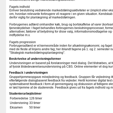
Fagets indhold
Enhver beslutning vedrørende markedsføringsaktiviteter er (implicit eller eks
om, hvordan relevante forbrugere vil reagere i en given situation. Kendskab 
derfor vigtig for planlægning af markedsføringen.
Forbrugernes adfærd omhandler køb, brug og bortskaffelse af varer (kortvar
tjenesteydelser. I faget behandles forbrugernes beslutningsprocesser, former
alternativer, faktorer af betydning for disse valg, informationsmodtagelse og
indflydelse m.v.
Fagets progression
Forbrugeradfærd er et kerneområde inden for afsætningsøkonomi, og fage
med de fleste af linjens andre fag; her iblandt fagene på 1. og 2. semester
"Strategisk markedsføringsplanlægning".
Beskrivelse af undervisningsformer
Undervisningen er baseret på forelæsninger med dialog. Det tilstræbes, at 
af fysisk tilstedeværelsesundervisning på CBS. Online elementer vil dog k
Feedback i undervisningen
Gruppehjemmeopgave m/vejledning og feedback. Gruppen får vejledning if
efterfølgende dialogbaseret feedback fra vejleder. Hertil kommer digital te
systematiseret feedback i form af gennemgang og diskussion af tidligere 
er løst hjemme af de studerende. Feedback gives ud fra fagets indhold og 
Studenterarbejdstimer
Forberedelse
126 timer
Undervisning
33 timer
Eksamen
50 timer