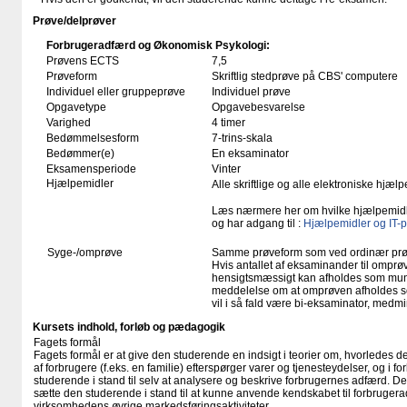
Prøve/delprøver
Forbrugeradfærd og Økonomisk Psykologi:
Prøvens ECTS
7,5
Prøveform
Skriftlig stedprøve på CBS' computere
Individuel eller gruppeprøve
Individuel prøve
Opgavetype
Opgavebesvarelse
Varighed
4 timer
Bedømmelsesform
7-trins-skala
Bedømmer(e)
En eksaminator
Eksamensperiode
Vinter
Hjælpemidler
Alle skriftlige og alle elektroniske hjæ
Læs nærmere her om hvilke hjælpemid
og har adgang til :
Hjælpemidler og IT-
Syge-/omprøve
Samme prøveform som ved ordinær pr
Hvis antallet af eksaminander til omprøv
hensigtsmæssigt kan afholdes som mundtl
meddelelse om at omprøven afholdes so
vil i så fald være bi-eksaminator, medm
Kursets indhold, forløb og pædagogik
Fagets formål
Fagets formål er at give den studerende en indsigt i teorier om, hvorledes 
af forbrugere (f.eks. en familie) efterspørger varer og tjenesteydelser, og i 
studerende i stand til selv at analysere og beskrive forbrugernes adfærd. De
sætte den studerende i stand til at kunne anvende kendskabet til forbrugeradf
virksomhedens øvrige markedsføringsaktiviteter.