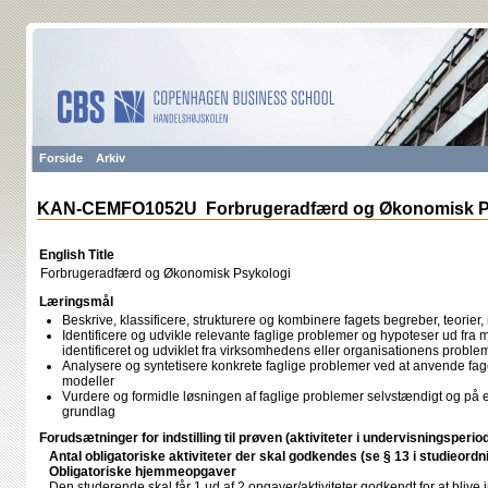
Forside
Arkiv
KAN-CEMFO1052U Forbrugeradfærd og Økonomisk P
English Title
Forbrugeradfærd og Økonomisk Psykologi
Læringsmål
Beskrive, klassificere, strukturere og kombinere fagets begreber, teorier
Identificere og udvikle relevante faglige problemer og hypoteser ud fra 
identificeret og udviklet fra virksomhedens eller organisationens proble
Analysere og syntetisere konkrete faglige problemer ved at anvende fage
modeller
Vurdere og formidle løsningen af faglige problemer selvstændigt og på et
grundlag
Forudsætninger for indstilling til prøven (aktiviteter i undervisningsperio
Antal obligatoriske aktiviteter der skal godkendes (se § 13 i studieordn
Obligatoriske hjemmeopgaver
Den studerende skal får 1 ud af 2 opgaver/aktiviteter godkendt for at blive i