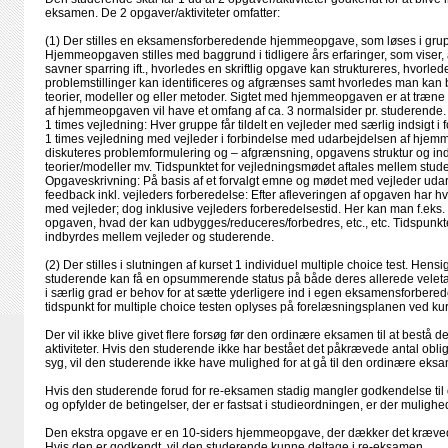
eksamen. De 2 opgaver/aktiviteter omfatter:
(1) Der stilles en eksamensforberedende hjemmeopgave, som løses i grup
Hjemmeopgaven stilles med baggrund i tidligere års erfaringer, som viser,
savner sparring ift., hvorledes en skriftlig opgave kan struktureres, hvorle
problemstillinger kan identificeres og afgrænses samt hvorledes man kan 
teorier, modeller og eller metoder. Sigtet med hjemmeopgaven er at træne
af hjemmeopgaven vil have et omfang af ca. 3 normalsider pr. studerende.
1 times vejledning: Hver gruppe får tildelt en vejleder med særlig indsigt 
1 times vejledning med vejleder i forbindelse med udarbejdelsen af hje
diskuteres problemformulering og – afgrænsning, opgavens struktur og in
teorier/modeller mv. Tidspunktet for vejledningsmødet aftales mellem stud
Opgaveskrivning: På basis af et forvalgt emne og mødet med vejleder uda
feedback inkl. vejleders forberedelse: Efter afleveringen af opgaven har
med vejleder; dog inklusive vejleders forberedelsestid. Her kan man f.eks. 
opgaven, hvad der kan udbygges/​reduceres/​forbedres, etc., etc. Tidspunkt
indbyrdes mellem vejleder og studerende.
(2) Der stilles i slutningen af kurset 1 individuel multiple choice test. Hens
studerende kan få en opsummerende status på både deres allerede veletabl
i særlig grad er behov for at sætte yderligere ind i egen eksamensforbered
tidspunkt for multiple choice testen oplyses på forelæsningsplanen ved ku
Der vil ikke blive givet flere forsøg før den ordinære eksamen til at bestå 
aktiviteter. Hvis den studerende ikke har bestået det påkrævede antal obliga
syg, vil den studerende ikke have mulighed for at gå til den ordinære eks
Hvis den studerende forud for re-eksamen stadig mangler godkendelse til de
og opfylder de betingelser, der er fastsat i studieordningen, er der mulighe
Den ekstra opgave er en 10-siders hjemmeopgave, der dækker det krævede a
Hvis den er godkendt, vil den studerende kunne deltage i re-eksamen.