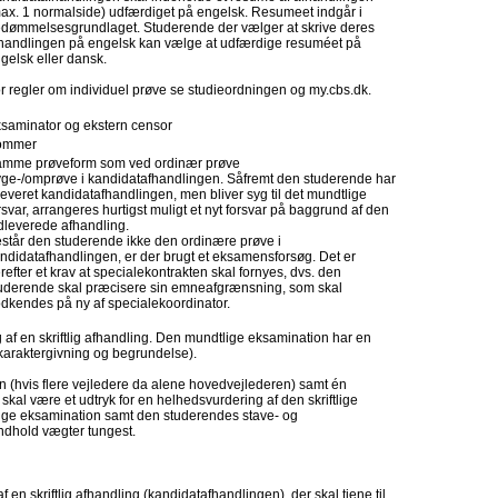
ax. 1 normalside) udfærdiget på engelsk. Resumeet indgår i
dømmelsesgrundlaget. Studerende der vælger at skrive deres
handlingen på engelsk kan vælge at udfærdige resuméet på
gelsk eller dansk.
r regler om individuel prøve se studieordningen og my.cbs.dk.
saminator og ekstern censor
ommer
mme prøveform som ved ordinær prøve
ge-/omprøve i kandidatafhandlingen. Såfremt den studerende har
leveret kandidatafhandlingen, men bliver syg til det mundtlige
rsvar, arrangeres hurtigst muligt et nyt forsvar på baggrund af den
dleverede afhandling.
står den studerende ikke den ordinære prøve i
ndidatafhandlingen, er der brugt et eksamensforsøg. Det er
refter et krav at specialekontrakten skal fornyes, dvs. den
uderende skal præcisere sin emneafgrænsning, som skal
dkendes på ny af specialekoordinator.
af en skriftlig afhandling. Den mundtlige eksamination har en
, karaktergivning og begrundelse).
(hvis flere vejledere da alene hovedvejlederen) samt én
kal være et udtryk for en helhedsvurdering af den skriftlige
lige eksamination samt den studerendes stave- og
indhold vægter tungest.
en skriftlig afhandling (kandidatafhandlingen), der skal tjene til