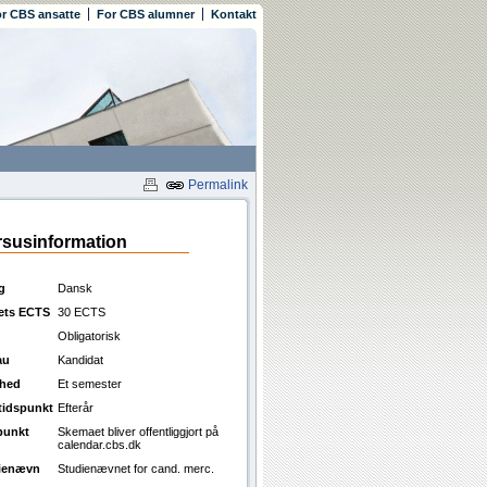
r CBS ansatte
For CBS alumner
Kontakt
Permalink
susinformation
g
Dansk
ets ECTS
30 ECTS
Obligatorisk
au
Kandidat
ghed
Et semester
ttidspunkt
Efterår
punkt
Skemaet bliver offentliggjort på
calendar.cbs.dk
ienævn
Studienævnet for cand. merc.