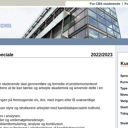
For CBS studerende
Fo
eciale
2022/2023
Kur
Spro
Kurs
n studerende skal gennemføre og formidle et problemorienteret
rere at de kan tænke og arbejde akademisk og anvende dette i en
Type
Nive
ngen på fremragende vis, dvs. med ingen eller få uvæsentlige
Vari
Star
an styre og strukturere arbejdet med kandidatspecialets indhold,
Tids
es i analysen.
der og undersøgelsesdesign.
Stud
blemformulering, analyse og konklusion.