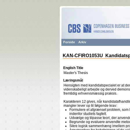
Forside
Arkiv
KAN-CFIRO1053U Kandidatsp
English Title
Master's Thesis
Læringsmål
Hensigten med kandidatspecialet er at de
videnskabeligt arbejde og derved demonst
fremtidig erhvervsmæssig praksis.
Karakteren 12 gives, når kandidatafhandli
mangler lever op til følgende krav:
Formulere et afgrænset problem, som k
indenfor studiets fagfelt.
Udvælge og tilpasse teori, der anvend
Begrunde og evaluere anvendte meto
Sikre logisk sammenhæng imellem pro