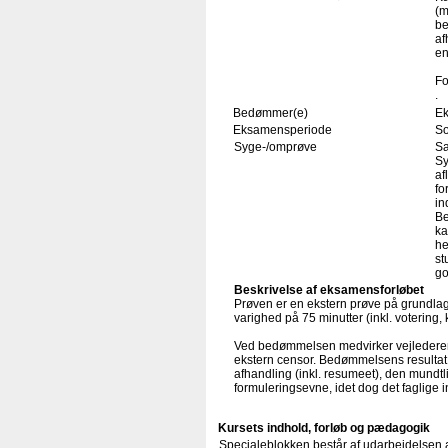
(m
be
af
en
Fo
.
Bedømmer(e)
Ek
Eksamensperiode
S
Syge-/omprøve
Sa
Sy
af
fo
in
Be
ka
he
st
go
Beskrivelse af eksamensforløbet
Prøven er en ekstern prøve på grundlag 
varighed på 75 minutter (inkl. votering
Ved bedømmelsen medvirker vejlederen 
ekstern censor. Bedømmelsens resultat s
afhandling (inkl. resumeet), den mundt
formuleringsevne, idet dog det faglige 
Kursets indhold, forløb og pædagogik
Specialeblokken består af udarbejdelsen af 