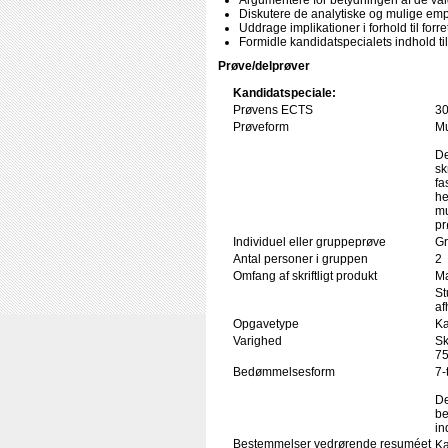
Argumentere for betydningen af de valg
Diskutere de analytiske og mulige empi
Uddrage implikationer i forhold til for
Formidle kandidatspecialets indhold til
Prøve/delprøver
Kandidatspeciale:
Prøvens ECTS
3
Prøveform
Mu
De
sk
fa
he
mu
pr
Individuel eller gruppeprøve
Gr
Antal personer i gruppen
2
Omfang af skriftligt produkt
Ma
St
af
Opgavetype
Ka
Varighed
Sk
75
Bedømmelsesform
7-
De
be
in
Bestemmelser vedrørende resuméet
Ka