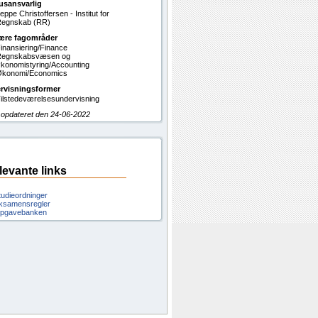
usansvarlig
eppe Christoffersen - Institut for
egnskab (RR)
ære fagområder
inansiering/Finance
Regnskabsvæsen og
konomistyring/Accounting
konomi/Economics
rvisningsformer
ilstedeværelsesundervisning
 opdateret den 24-06-2022
levante links
tudieordninger
ksamensregler
pgavebanken