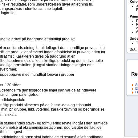
, der er foretaget i udarbejdelsen af kandidatspecialet.
Kurs
riske resultater, som undersøgelsen giver anledning til.
J
retningspraksis inden for samme fagfelt.
R
 fagfæller
Prim
F
ø
Ø
0
Unde
ndtlig prøve på baggrund af skriftligt produkt
T
t er en forudsætning for at deltage i den mundtlige prøve, at det
Sidst
riftlige produkt er afleveret inden afholdelse af prøven; inden for
stsat frist. Karakteren gives på baggrund af en
lhedsbedømmelse af det skriftlige produkt og den individuelle
ndtlige præstation, jf. også studieordningens regler om
øveformer.
Re
uppeopgave med mundtligt forsvar i grupper
x. 120 sider
S
E
uderende fra dansksprogede linjer kan vælge at indlevere
O
handlingen på engelsk.
ndidatspeciale
riftligt produkt afleveres på en fastsat dato og tidspunkt.
 min. pr. gruppe, inkl. votering, karaktergivning og begrundelse
trins-skala
n studerendes stave- og formuleringsevne indgår i den samlede
dømmelse af eksamenspræstationen, dog vægter det faglige
dhold tungest.
ndidatafhandlingen skal indeholde et resumé af afhandlingen