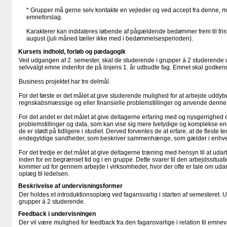
* Grupper må gerne selv kontakte en vejleder og ved accept fra denne, 
emneforslag.
Karakterer kan inddateres løbende af pågældende bedømmer frem til frist
august (juli måned tæller ikke med i bedømmelsesperioden).
Kursets indhold, forløb og pædagogik
Ved udgangen af 2. semester, skal de studerende i grupper á 2 studerende ud
selvvalgt emne indenfor de på linjens 1. år udbudte fag. Emnet skal godkend
Business projektet har tre delmål.
For det første er det målet at give studerende mulighed for at arbejde uddyb
regnskabsmæssige og eller finansielle problemstillinger og anvende denne 
For det andet er det målet at give deltagerne erfaring med og nysgerrighed o
problemstillinger og data, som kan vise sig mere tvetydige og komplekse end 
de er stødt på tidligere i studiet. Derved forventes de at erfare, at de fleste te
endegyldige sandheder, som beskriver sammenhænge, som gælder i enhver
For det tredje er det målet at give deltagerne træning med hensyn til at uda
inden for en begrænset tid og i en gruppe. Dette svarer til den arbejdssitu
kommer ud for gennem arbejde i virksomheder, hvor der ofte er tale om udarb
oplæg til ledelsen.
Beskrivelse af undervisningsformer
Der holdes et introduktionsoplæg ved fagansvarlig i starten af semesteret. Ud
grupper á 2 studerende.
Feedback i undervisningen
Der vil være mulighed for feedback fra den fagansvarlige i relation til emne