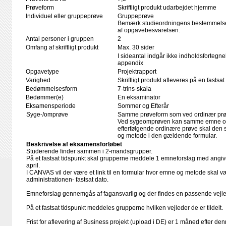
Prøveform
Skriftligt produkt udarbejdet hjemme
Individuel eller gruppeprøve
Gruppeprøve
Bemærk studieordningens bestemmelser
af opgavebesvarelsen.
Antal personer i gruppen
2
Omfang af skriftligt produkt
Max. 30 sider
I sideantal indgår ikke indholdsfortegn
appendix
Opgavetype
Projektrapport
Varighed
Skriftligt produkt afleveres på en fastsat
Bedømmelsesform
7-trins-skala
Bedømmer(e)
En eksaminator
Eksamensperiode
Sommer og Efterår
Syge-/omprøve
Samme prøveform som ved ordinær pr
Ved sygeomprøven kan samme emne o
efterfølgende ordinære prøve skal den
og metode i den gældende formular.
Beskrivelse af eksamensforløbet
Studerende finder sammen i 2-mandsgrupper.
På et fastsat tidspunkt skal grupperne meddele 1 emneforslag med angiv
april.
I CANVAS vil der være et link til en formular hvor emne og metode skal væ
administrationen- fastsat dato.
Emneforslag gennemgås af fagansvarlig og der findes en passende vejle
På et fastsat tidspunkt meddeles grupperne hvilken vejleder de er tildelt.
Frist for aflevering af Business projekt (upload i DE) er 1 måned efter d