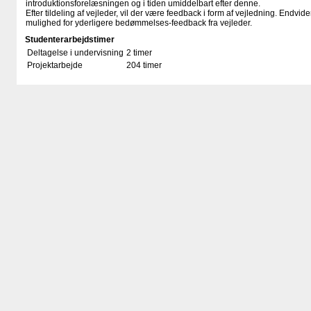
introduktionsforelæsningen og i tiden umiddelbart efter denne.
Efter tildeling af vejleder, vil der være feedback i form af vejledning. Endvi
mulighed for yderligere bedømmelses-feedback fra vejleder.
Studenterarbejdstimer
Deltagelse i undervisning
2 timer
Projektarbejde
204 timer