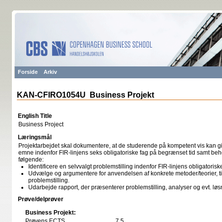
Forside
Arkiv
KAN-CFIRO1054U Business Projekt
English Title
Business Project
Læringsmål
Projektarbejdet skal dokumentere, at de studerende på kompetent vis kan giv
emne indenfor FIR-linjens seks obligatoriske fag på begrænset tid samt beh
følgende:
Identificere en selvvalgt problemstilling indenfor FIR-linjens obligatorisk
Udvælge og argumentere for anvendelsen af konkrete metoder/teorier, ti
problemstilling.
Udarbejde rapport, der præsenterer problemstilling, analyser og evt. løs
Prøve/delprøver
Business Projekt:
Prøvens ECTS
7,5