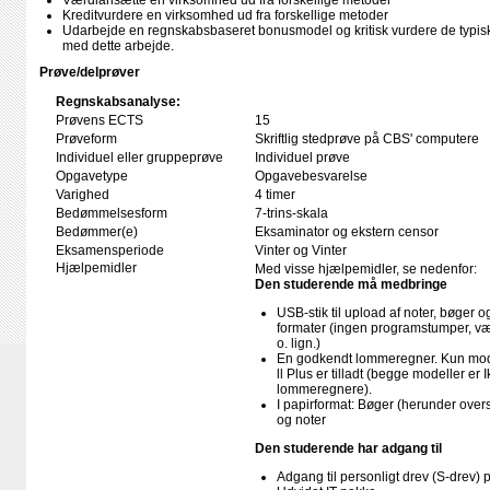
Værdiansætte en virksomhed ud fra forskellige metoder
Kreditvurdere en virksomhed ud fra forskellige metoder
Udarbejde en regnskabsbaseret bonusmodel og kritisk vurdere de typisk
med dette arbejde.
Prøve/delprøver
Regnskabsanalyse:
Prøvens ECTS
15
Prøveform
Skriftlig stedprøve på CBS' computere
Individuel eller gruppeprøve
Individuel prøve
Opgavetype
Opgavebesvarelse
Varighed
4 timer
Bedømmelsesform
7-trins-skala
Bedømmer(e)
Eksaminator og ekstern censor
Eksamensperiode
Vinter og Vinter
Hjælpemidler
Med visse hjælpemidler, se nedenfor:
Den studerende må medbringe
USB-stik til upload af noter, bøger
formater (ingen programstumper, væ
o. lign.)
En godkendt lommeregner. Kun mode
ll Plus er tilladt (begge modeller e
lommeregnere).
I papirformat: Bøger (herunder ove
og noter
Den studerende har adgang til
Adgang til personligt drev (S-drev)