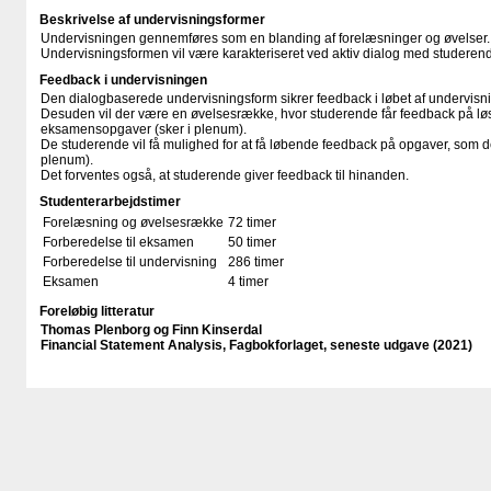
Beskrivelse af undervisningsformer
Undervisningen gennemføres som en blanding af forelæsninger og øvelser.
Undervisningsformen vil være karakteriseret ved aktiv dialog med studeren
Feedback i undervisningen
Den dialogbaserede undervisningsform sikrer feedback i løbet af undervisn
Desuden vil der være en øvelsesrække, hvor studerende får feedback på løsni
eksamensopgaver (sker i plenum).
De studerende vil få mulighed for at få løbende feedback på opgaver, som de
plenum).
Det forventes også, at studerende giver feedback til hinanden.
Studenterarbejdstimer
Forelæsning og øvelsesrække
72 timer
Forberedelse til eksamen
50 timer
Forberedelse til undervisning
286 timer
Eksamen
4 timer
Foreløbig litteratur
Thomas Plenborg og Finn Kinserdal
Financial Statement Analysis, Fagbokforlaget, seneste udgave (2021)