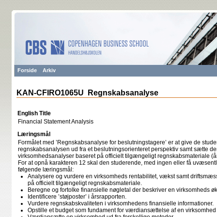
Forside
Arkiv
KAN-CFIRO1065U Regnskabsanalyse
English Title
Financial Statement Analysis
Læringsmål
Formålet med ’Regnskabsanalyse for beslutningstagere’ er at give de studer
regnskabsanalysen ud fra et beslutningsorienteret perspektiv samt sætte dem
virksomhedsanalyser baseret på officielt tilgængeligt regnskabsmateriale (å
For at opnå karakteren 12 skal den studerende, med ingen eller få uvæsentli
følgende læringsmål:
Analysere og vurdere en virksomheds rentabilitet, vækst samt driftsmæssi
på officielt tilgængeligt regnskabsmateriale.
Beregne og fortolke finansielle nøgletal der beskriver en virksomheds ø
Identificere ’støjposter’ i årsrapporten.
Vurdere regnskabskvaliteten i virksomhedens finansielle informationer.
Opstille et budget som fundament for værdiansættelse af en virksomhed 