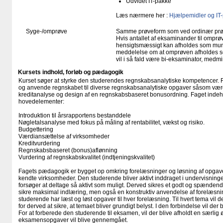
Udvidet IT-pakke
Læs nærmere her :
Hjælpemidler og IT
Syge-/omprøve
Samme prøveform som ved ordinær pr
Hvis antallet af eksaminander til omprøv
hensigtsmæssigt kan afholdes som mundtl
meddelelse om at omprøven afholdes so
vil i så fald være bi-eksaminator, medm
Kursets indhold, forløb og pædagogik
Kurset søger at styrke den studerendes regnskabsanalytiske kompetencer. Fo
og anvende regnskabet til diverse regnskabsanalytiske opgaver såsom vær
kreditanalyse og design af en regnskabsbaseret bonusordning. Faget indeh
hovedelementer:
Introduktion til årsrapportens bestanddele
Nøgletalsanalyse med fokus på måling af rentabilitet, vækst og risiko.
Budgettering
Værdiansættelse af virksomheder
Kreditvurdering
Regnskabsbaseret (bonus)aflønning
Vurdering af regnskabskvalitet (indtjeningskvalitet)
Fagets pædagogik er bygget op omkring forelæsninger og løsning af opgave
kendte virksomheder. Den studerende bliver aktivt inddraget i undervisningen 
forsøger at deltage så aktivt som muligt. Derved sikres et godt og spændend
sikre maksimal indlæring, men også en konstruktiv anvendelse af forelæsnin
studerende har læst og løst opgaver til hver forelæsning. Til hvert tema vil 
for derved at sikre, at temaet bliver grundigt belyst. I den forbindelse vil der 
For at forberede den studerende til eksamen, vil der blive afholdt en særlig 
eksamensopgaver vil blive gennemgået.