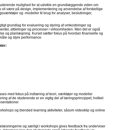
 studerende mulighed for at udvikle en grundlæggende viden om
 vil være på design, implementering og anvendelse af forskellige
værktøjer og -modeller til brug for analyser, beslutninger,
vigtigt grundlag for evaluering og styring af omkostninger og
enter, afdelinger og processer i virksomheden. Men det er også
else og planlægning. Kurset sætter fokus på hvordan finansielle og
t måle og styre performance.
ter:
ases med fokus på indlæring af teori, værktøjer og modeller
ng af de studerende er en vigtig del af læringsprincippet, hvilket
sentationer.
workshops og blended learning aktiviteter, såsom videoklip og online
elæsningerne og særligt i workshops gives feedback fra underviser