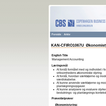
Forside
Arkiv
KAN-CFIRO1067U Økonomisty
English Title
Management Accounting
Læringsmål
At forstå formålet med og indholdet i 
virksomhedens økonomiske styring.
At forstå, hvordan værktøjerne og model
værdiskabelse.
At kunne anvende værktøjerne og mode
planlægningsopgaver.
At kunne analysere og evaluere styrker
beslutnings- og planlægnings kontekst
Prøve/delprøver
Økonomistyring: