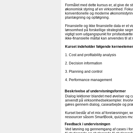
Formålet med dette kursus er, at give de
økonomisk styring af en virksomhed. Fokus
konventionelle og moderne økonomistyrings
planlægning og opfølgning.
Finansielle og ikke finansielle data er et 
lønsomhed på forskellige strategiske segm
vigtigt som udgangspunkt for prisfastsætt
ikke-finansielle måltal kan anvendes til a
Kurset indeholder følgende kerneelemen
1. Cost and profitability analysis
2. Decision information
3. Planning and control
4. Performance management
Beskrivelse af undervisningsformer
Dialog lektioner blandet med øvelser og c
anvendt på virksomhedseksempler. Involveri
gøres gennem dialog, casearbejde og præ
Kurset består af et mix af forelæsninger, 
ressourcer såsom SmartBook, quizzes mv.
Feedback i undervisningen
Ved løsning og gennemgang af cases i for