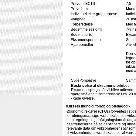
Prøvens ECTS
7,5
Prøveform
Mundt
Individuel eller gruppeprøve
Indivi
Varighed
20 min
Forberedelse
Med f
Bedømmelsesform
7-trin
Bedømmer(e)
Eksam
Eksamensperiode
Somm
Hjælpemidler
Alle s
Den s
tegne
for op
inklus
med a
Syge-/omprøve
Samme
Beskrivelse af eksamensforløbet
Eksamensspørgsmål vil blive udleveret 
spørgsmålene til forberedelse i ca. 20 
- case /øvelse.
Kursets indhold, forløb og pædagogik
Økonomidirektører (CFOs) forventes i stige
forretningsmæssige værdiskabelse i virks
planlægnings- og opfølgningsformål udgør 
bestræbelserne på at identificere og under
relevante data om virksomhedens lønsomhed
til virksomhedens værdiskabelse vil være