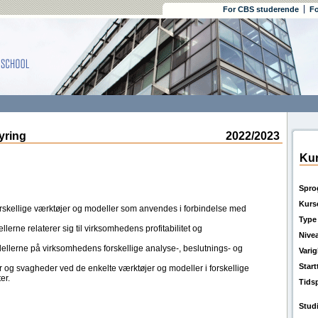
For CBS studerende
Fo
ring
2022/2023
Kur
Spro
Kurs
forskellige værktøjer og modeller som anvendes i forbindelse med
Type
lerne relaterer sig til virksomhedens profitabilitet og
Nive
llerne på virksomhedens forskellige analyse-, beslutnings- og
Vari
Star
 og svagheder ved de enkelte værktøjer og modeller i forskellige
er.
Tids
Stud