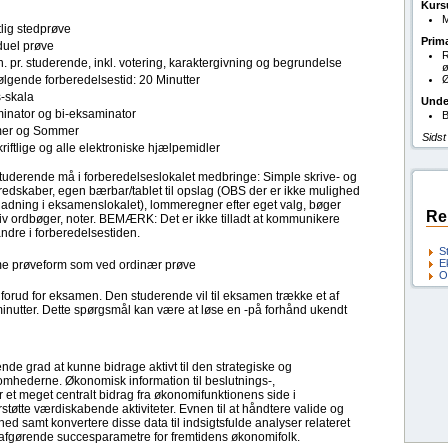
Kurs
M
lig stedprøve
Prim
duel prøve
. pr. studerende, inkl. votering, karaktergivning og begrundelse
ø
ølgende forberedelsestid: 20 Minutter
Ø
s-skala
Unde
inator og bi-eksaminator
B
er og Sommer
Sidst
kriftlige og alle elektroniske hjælpemidler
tuderende må i forberedelseslokalet medbringe: Simple skrive- og
redskaber, egen bærbar/tablet til opslag (OBS der er ikke mulighed
ladning i eksamenslokalet), lommeregner efter eget valg, bøger
Re
iv ordbøger, noter. BEMÆRK: Det er ikke tilladt at kommunikere
ndre i forberedelsestiden.
S
E
 prøveform som ved ordinær prøve
O
forud for eksamen. Den studerende vil til eksamen trække et af
minutter. Dette spørgsmål kan være at løse en -på forhånd ukendt
nde grad at kunne bidrage aktivt til den strategiske og
omhederne. Økonomisk information til beslutnings-,
et meget centralt bidrag fra økonomifunktionens side i
støtte værdiskabende aktiviteter. Evnen til at håndtere valide og
 samt konvertere disse data til indsigtsfulde analyser relateret
 afgørende succesparametre for fremtidens økonomifolk.