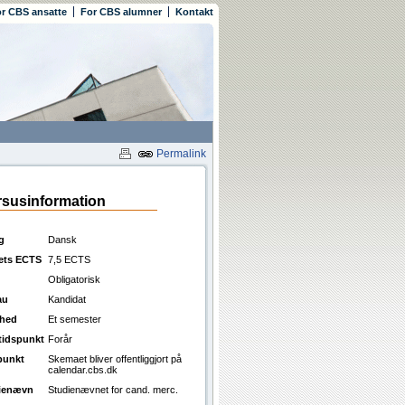
r CBS ansatte
For CBS alumner
Kontakt
Permalink
susinformation
g
Dansk
ets ECTS
7,5 ECTS
Obligatorisk
au
Kandidat
ghed
Et semester
ttidspunkt
Forår
punkt
Skemaet bliver offentliggjort på
calendar.cbs.dk
ienævn
Studienævnet for cand. merc.