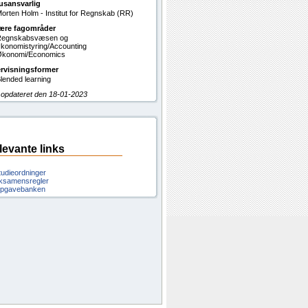
usansvarlig
orten Holm - Institut for Regnskab (RR)
ære fagområder
Regnskabsvæsen og
konomistyring/Accounting
konomi/Economics
rvisningsformer
lended learning
 opdateret den 18-01-2023
levante links
tudieordninger
ksamensregler
pgavebanken