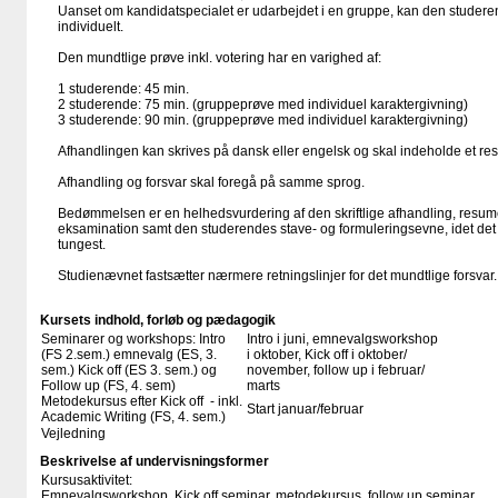
Uanset om kandidatspecialet er udarbejdet i en gruppe, kan den studere
individuelt.
Den mundtlige prøve inkl. votering har en varighed af:
1 studerende: 45 min.
2 studerende: 75 min. (gruppeprøve med individuel karaktergivning)
3 studerende: 90 min. (gruppeprøve med individuel karaktergivning)
Afhandlingen kan skrives på dansk eller engelsk og skal indeholde et re
Afhandling og forsvar skal foregå på samme sprog.
Bedømmelsen er en helhedsvurdering af den skriftlige afhandling, resu
eksamination samt den studerendes stave- og formuleringsevne, idet det
tungest.
Studienævnet fastsætter nærmere retningslinjer for det mundtlige forsvar.
Kursets indhold, forløb og pædagogik
Seminarer og workshops: Intro
Intro i juni, emnevalgsworkshop
(FS 2.sem.) emnevalg (ES, 3.
i oktober, Kick off i oktober/
sem.) Kick off (ES 3. sem.) og
november, follow up i februar/
Follow up (FS, 4. sem)
marts
Metodekursus efter Kick off - inkl.
Start januar/februar
Academic Writing (FS, 4. sem.)
Vejledning
Beskrivelse af undervisningsformer
Kursusaktivitet:
Emnevalgsworkshop, Kick off seminar, metodekursus, follow up seminar.