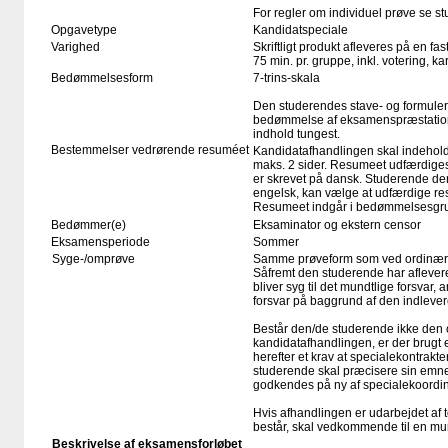
For regler om individuel prøve se 
Opgavetype
Kandidatspeciale
Varighed
Skriftligt produkt afleveres på en fas
75 min. pr. gruppe, inkl. votering, 
Bedømmelsesform
7-trins-skala
Den studerendes stave- og formule
bedømmelse af eksamenspræstation
indhold tungest.
Bestemmelser vedrørende resuméet
Kandidatafhandlingen skal indehold
maks. 2 sider. Resumeet udfærdiges
er skrevet på dansk. Studerende der
engelsk, kan vælge at udfærdige re
Resumeet indgår i bedømmelsesgru
Bedømmer(e)
Eksaminator og ekstern censor
Eksamensperiode
Sommer
Syge-/omprøve
Samme prøveform som ved ordinær
Såfremt den studerende har aflever
bliver syg til det mundtlige forsvar, 
forsvar på baggrund af den indleve
Består den/de studerende ikke den 
kandidatafhandlingen, er der brugt 
herefter et krav at specialekontrakte
studerende skal præcisere sin emn
godkendes på ny af specialekoordin
Hvis afhandlingen er udarbejdet af 
består, skal vedkommende til en mu
Beskrivelse af eksamensforløbet