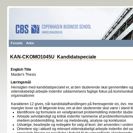
Forside
Arkiv
KAN-CKOMO1045U Kandidatspeciale
English Title
Master's Thesis
Læringsmål
Hensigten med kandidatspecialet er, at den studerende skal gennemføre og 
videnskabeligt arbejde indenfor uddannelsens faglige fokus på kommunikat
organisationer.
Karakteren 12 gives, når kandidatafhandlingen på fremragende vis, dvs. me
mangler lever op til følgende krav, om at den studerende skal være i stand til
Identificere og formulere en velafgrænset problemstilling indenfor studiets
Arbejde selvstændigt og kritisk indenfor rammerne af problemformule
imellem problemstilling, teori og metodevalg, analyse og konklusion.
Udvælge, bearbejde og redegøre for valg af teori, der anvendes i under
Orientere sig i aktuelt og relevant videnskabeligt arbejde indenfor det v