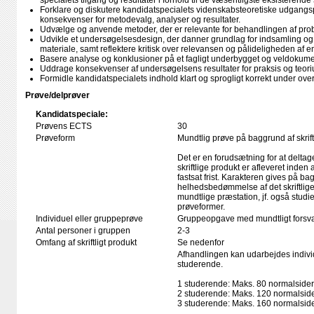
specialets tilgang og resultater i forhold til de væsentligste eksisterende
Forklare og diskutere kandidatspecialets videnskabsteoretiske udgangs
konsekvenser for metodevalg, analyser og resultater.
Udvælge og anvende metoder, der er relevante for behandlingen af prob
Udvikle et undersøgelsesdesign, der danner grundlag for indsamling og
materiale, samt reflektere kritisk over relevansen og pålideligheden af e
Basere analyse og konklusioner på et fagligt underbygget og veldokume
Uddrage konsekvenser af undersøgelsens resultater for praksis og teori
Formidle kandidatspecialets indhold klart og sprogligt korrekt under ov
Prøve/delprøver
Kandidatspeciale:
Prøvens ECTS
30
Prøveform
Mundtlig prøve på baggrund af skrift
Det er en forudsætning for at deltag
skriftlige produkt er afleveret inden
fastsat frist. Karakteren gives på ba
helhedsbedømmelse af det skriftlige
mundtlige præstation, jf. også stud
prøveformer.
Individuel eller gruppeprøve
Gruppeopgave med mundtligt forsva
Antal personer i gruppen
2-3
Omfang af skriftligt produkt
Se nedenfor
Afhandlingen kan udarbejdes individuel
studerende.
1 studerende: Maks. 80 normalsider
2 studerende: Maks. 120 normalsid
3 studerende: Maks. 160 normalsid