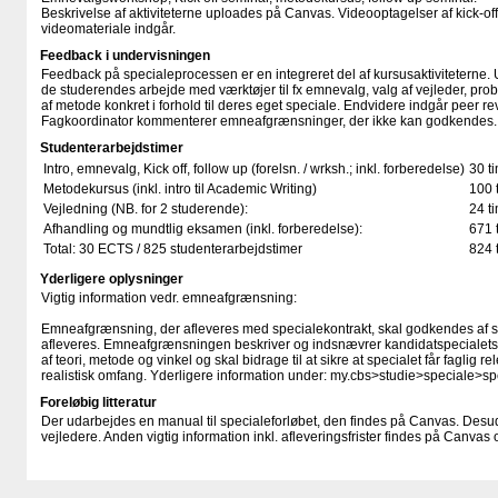
Beskrivelse af aktiviteterne uploades på Canvas. Videooptagelser af kick-of
videomateriale indgår.
Feedback i undervisningen
Feedback på specialeprocessen er en integreret del af kursusaktiviteterne.
de studerendes arbejde med værktøjer til fx emnevalg, valg af vejleder, pr
af metode konkret i forhold til deres eget speciale. Endvidere indgår peer 
Fagkoordinator kommenterer emneafgrænsninger, der ikke kan godkendes.
Studenterarbejdstimer
Intro, emnevalg, Kick off, follow up (forelsn. / wrksh.; inkl. forberedelse)
30 t
Metodekursus (inkl. intro til Academic Writing)
100 
Vejledning (NB. for 2 studerende):
24 t
Afhandling og mundtlig eksamen (inkl. forberedelse):
671 
Total: 30 ECTS / 825 studenterarbejdstimer
824 
Yderligere oplysninger
Vigtig information vedr. emneafgrænsning:
Emneafgrænsning, der afleveres med specialekontrakt, skal godkendes af st
afleveres. Emneafgrænsningen beskriver og indsnævrer kandidatspecialet
af teori, metode og vinkel og skal bidrage til at sikre at specialet får faglig
realistisk omfang. Yderligere information under: my.cbs>studie>special
Foreløbig litteratur
Der udarbejdes en manual til specialeforløbet, den findes på Canvas. Desu
vejledere. Anden vigtig information inkl. afleveringsfrister findes på Canvas