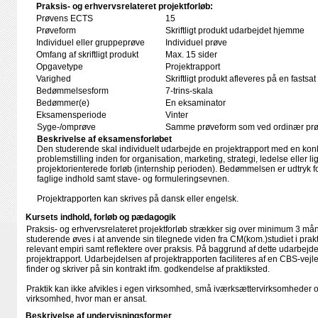
Praksis- og erhvervsrelateret projektforløb:
Prøvens ECTS
15
Prøveform
Skriftligt produkt udarbejdet hjemme
Individuel eller gruppeprøve
Individuel prøve
Omfang af skriftligt produkt
Max. 15 sider
Opgavetype
Projektrapport
Varighed
Skriftligt produkt afleveres på en fastsat
Bedømmelsesform
7-trins-skala
Bedømmer(e)
En eksaminator
Eksamensperiode
Vinter
Syge-/omprøve
Samme prøveform som ved ordinær pr
Beskrivelse af eksamensforløbet
Den studerende skal individuelt udarbejde en projektrapport med en kon
problemstilling inden for organisation, marketing, strategi, ledelse eller
projektorienterede forløb (internship perioden). Bedømmelsen er udtryk f
faglige indhold samt stave- og formuleringsevnen.
Projektrapporten kan skrives på dansk eller engelsk.
Kursets indhold, forløb og pædagogik
Praksis- og erhvervsrelateret projektforløb strækker sig over minimum 3 mån
studerende øves i at anvende sin tilegnede viden fra CM(kom.)studiet i pra
relevant empiri samt reflektere over praksis. På baggrund af dette udarbe
projektrapport. Udarbejdelsen af projektrapporten faciliteres af en CBS-vej
finder og skriver på sin kontrakt ifm. godkendelse af praktiksted.
Praktik kan ikke afvikles i egen virksomhed, små iværksættervirksomheder og 
virksomhed, hvor man er ansat.
Beskrivelse af undervisningsformer