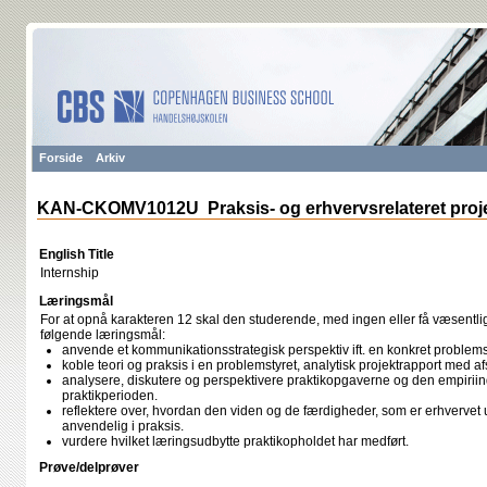
Forside
Arkiv
KAN-CKOMV1012U Praksis- og erhvervsrelateret proje
English Title
Internship
Læringsmål
For at opnå karakteren 12 skal den studerende, med ingen eller få væsentlige
følgende læringsmål:
anvende et kommunikationsstrategisk perspektiv ift. en konkret problemst
koble teori og praksis i en problemstyret, analytisk projektrapport med af
analysere, diskutere og perspektivere praktikopgaverne og den empiriin
praktikperioden.
reflektere over, hvordan den viden og de færdigheder, som er erhvervet
anvendelig i praksis.
vurdere hvilket læringsudbytte praktikopholdet har medført.
Prøve/delprøver