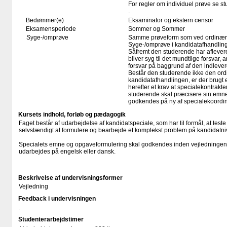
For regler om individuel prøve se s
.
Bedømmer(e)
Eksaminator og ekstern censor
Eksamensperiode
Sommer og Sommer
Syge-/omprøve
Samme prøveform som ved ordinær
Syge-/omprøve i kandidatafhandlin
Såfremt den studerende har aflever
bliver syg til det mundtlige forsvar, 
forsvar på baggrund af den indleve
Består den studerende ikke den ord
kandidatafhandlingen, er der brugt 
herefter et krav at specialekontrakte
studerende skal præcisere sin emn
godkendes på ny af specialekoordin
Kursets indhold, forløb og pædagogik
Faget består af udarbejdelse af kandidatspeciale, som har til formål, at test
selvstændigt at formulere og bearbejde et komplekst problem på kandidatni
Specialets emne og opgaveformulering skal godkendes inden vejledningens 
udarbejdes på engelsk eller dansk.
Beskrivelse af undervisningsformer
Vejledning
Feedback i undervisningen
.
Studenterarbejdstimer