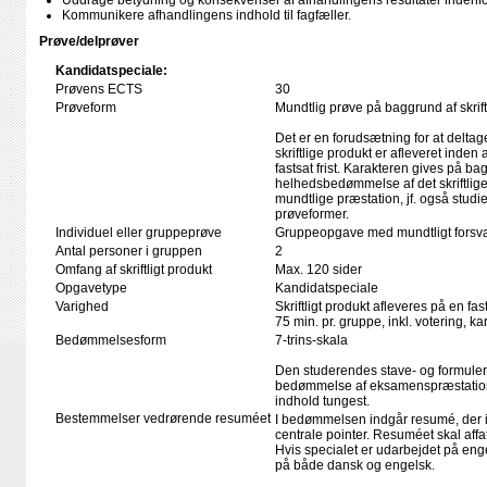
Uddrage betydning og konsekvenser af afhandlingens resultater indenf
Kommunikere afhandlingens indhold til fagfæller.
Prøve/delprøver
Kandidatspeciale:
Prøvens ECTS
30
Prøveform
Mundtlig prøve på baggrund af skrift
Det er en forudsætning for at deltag
skriftlige produkt er afleveret inden
fastsat frist. Karakteren gives på ba
helhedsbedømmelse af det skriftlige
mundtlige præstation, jf. også stud
prøveformer.
Individuel eller gruppeprøve
Gruppeopgave med mundtligt forsva
Antal personer i gruppen
2
Omfang af skriftligt produkt
Max. 120 sider
Opgavetype
Kandidatspeciale
Varighed
Skriftligt produkt afleveres på en fas
75 min. pr. gruppe, inkl. votering, 
Bedømmelsesform
7-trins-skala
Den studerendes stave- og formule
bedømmelse af eksamenspræstation
indhold tungest.
Bestemmelser vedrørende resuméet
I bedømmelsen indgår resumé, der 
centrale pointer. Resuméet skal affa
Hvis specialet er udarbejdet på en
på både dansk og engelsk.