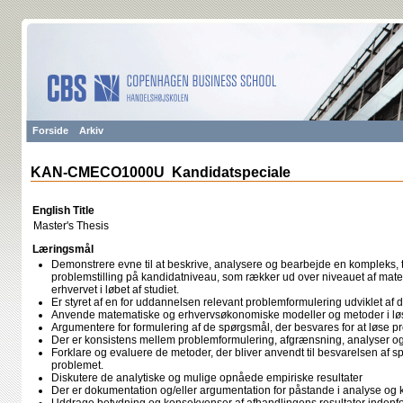
Forside
Arkiv
KAN-CMECO1000U Kandidatspeciale
English Title
Master's Thesis
Læringsmål
Demonstrere evne til at beskrive, analysere og bearbejde en kompleks,
problemstilling på kandidatniveau, som rækker ud over niveauet af ma
erhvervet i løbet af studiet.
Er styret af en for uddannelsen relevant problemformulering udviklet af
Anvende matematiske og erhvervsøkonomiske modeller og metoder i lø
Argumentere for formulering af de spørgsmål, der besvares for at løse p
Der er konsistens mellem problemformulering, afgrænsning, analyser og
Forklare og evaluere de metoder, der bliver anvendt til besvarelsen af 
problemet.
Diskutere de analytiske og mulige opnåede empiriske resultater
Der er dokumentation og/eller argumentation for påstande i analyse og 