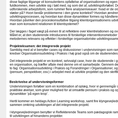
disse faglige tilgange vil konsulentens opfattelse af organisationen og egen
fuldkommen, men udvikle sig i takt med, og som del af, udviklingsforløbet. De
udforskende arbejdsform, som rummer flere analyseniveauer: hvad er de or
støder på? Hvori består problemerne i den givne kontekst? Hvordan ændrer 
udviklingsprocessen, og hvordan kan disse dynamikker formes og håndteres 
Hvordan påvirker den proceskonsultative tilgang klientorganisationens udvi
man som konsulent relationen til klientsystemet?
Der lægges i faget vægt på evnen til at reflektere over klientrelationen og o
Målet er, at den studerende introduceres til forskellige interventionsmetoder
metodernes relevans og effekter i forskellige organisatoriske udviklings
Projekteksamen: det integrerede projekt
Samtidig med at vi benytter cases og diskussioner i undervisningen som ram
kredser Organisationsudvikling i Praksis i høj grad også om de studerende
Det integrerede projekt er en konkret, selvvalgt case, hvor de studerende i g
en organisation, og træffer aftale med denne om et samarbejde. Gennem 
to fag: Organisationsudvikling i Praksis og Forandringer i Organisationer, 
(pensum, perspektiver, osv.) i arbejdet med at udvikle projektet og den skrift
Beskrivelse af undervisningsformer
Undervisningen forløber som en kombination af oplæg, hvor vi gennemgår ce
praktiske øvelser, som giver mulighed for at omsætte pensum i praksis og o
dynamikker ’på egen krop’.
Hertil kommer en heldags Action Learning workshop, samt fire klyngevejledn
sammen omkring udviklingen af det integrerede projekt.
I klyngevejledningen benytter vi Reflekterende Teams som pædagogisk ram
til udviklingen af hinandens projekter.