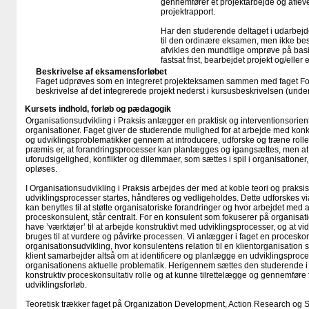
gennemfører et projektarbejde og afleve
projektrapport.
Har den studerende deltaget i udarbejde
til den ordinære eksamen, men ikke bes
afvikles den mundtlige omprøve på basi
fastsat frist, bearbejdet projekt og/elle
Beskrivelse af eksamensforløbet
Faget udprøves som en integreret projekteksamen sammen med faget Fora
beskrivelse af det integrerede projekt nederst i kursusbeskrivelsen (und
Kursets indhold, forløb og pædagogik
Organisationsudvikling i Praksis anlægger en praktisk og interventionsorient
organisationer. Faget giver de studerende mulighed for at arbejde med kon
og udviklingsproblematikker gennem at introducere, udforske og træne rol
præmis er, at forandringsprocesser kan planlægges og igangsættes, men a
uforudsigelighed, konflikter og dilemmaer, som sættes i spil i organisationer,
opløses.
I Organisationsudvikling i Praksis arbejdes der med at koble teori og prak
udviklingsprocesser startes, håndteres og vedligeholdes. Dette udforskes via
kan benyttes til at støtte organisatoriske forandringer og hvor arbejdet med a
proceskonsulent, står centralt. For en konsulent som fokuserer på organisatio
have ’værktøjer’ til at arbejde konstruktivt med udviklingsprocesser, og at v
bruges til at vurdere og påvirke processen. Vi anlægger i faget en proceskonsu
organisationsudvikling, hvor konsulentens relation til en klientorganisatio
klient samarbejder altså om at identificere og planlægge en udviklingsproce
organisationens aktuelle problematik. Herigennem sættes den studerende i s
konstruktiv proceskonsultativ rolle og at kunne tilrettelægge og gennemføre f
udviklingsforløb.
Teoretisk trækker faget på Organization Development, Action Research og S