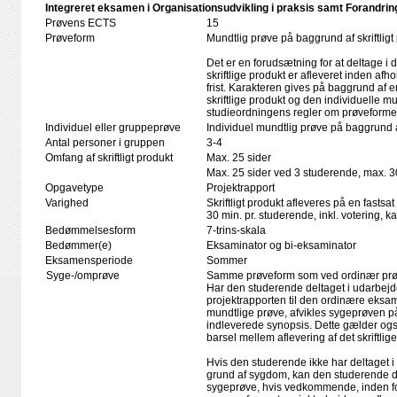
Integreret eksamen i Organisationsudvikling i praksis samt Forandring
Prøvens ECTS
15
Prøveform
Mundtlig prøve på baggrund af skriftligt
Det er en forudsætning for at deltage i 
skriftlige produkt er afleveret inden afho
frist. Karakteren gives på baggrund af
skriftlige produkt og den individuelle mu
studieordningens regler om prøveforme
Individuel eller gruppeprøve
Individuel mundtlig prøve på baggrund
Antal personer i gruppen
3-4
Omfang af skriftligt produkt
Max. 25 sider
Max. 25 sider ved 3 studerende, max. 3
Opgavetype
Projektrapport
Varighed
Skriftligt produkt afleveres på en fastsat
30 min. pr. studerende, inkl. votering, 
Bedømmelsesform
7-trins-skala
Bedømmer(e)
Eksaminator og bi-eksaminator
Eksamensperiode
Sommer
Syge-/omprøve
Samme prøveform som ved ordinær pr
Har den studerende deltaget i udarbejd
projektrapporten til den ordinære eks
mundtlige prøve, afvikles sygeprøven p
indleverede synopsis. Dette gælder og
barsel mellem aflevering af det skriftli
Hvis den studerende ikke har deltaget i
grund af sygdom, kan den studerende d
sygeprøve, hvis vedkommende, inden for