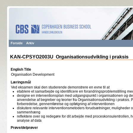
Forside
Arkiv
KAN-CPSYO2003U Organisationsudvikling i praksis
English Title
Organisation Development
Læringsmål
Ved eksamen skal den studerende demonstrere en evne til at
etablere et samarbejde og identificere en forandringsproblemstilling me
designe en interventionsplan med udgangspunkt i organisationen og d
anvendelse af begreber og teorier fra Organisationsudvikling i praksis. Pl
forberedelse, gennemførelse og opfølgning af interventionen
diskutere relevante interventionsmetoders forudsætninger, muligheder 
sammenhæng
reflektere over og redegøre for dit arbejde med proceskonsulentrollen, he
analyse af data
Prøve/delprøver