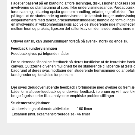
Faget er baseret på en blanding af forelæsninger, diskussioner af cases i 
involvering og planlægning af specifikke undervisningsgange. Pædagogis
forudsætning, at læring opstår gennem handling, erfaring og refleksion. Der
på faget, at de studerende og underviserne i fællesskab bruger undervisning
eksperimentere med tanker, præsentationsmodeller, indhold og formidling
en involvering af virksomhedspraksis at give de studerende rige muligheder f
mellem teori og praksis, ligesom det stiller krav om den studerendes mere 
Udover dansk, kan undervisningen foregå på svensk, norsk og engelsk.
Feedback i undervisningen
Feedback gives på følgende måder
De studerende får online feedback på deres forståelse af de teoretiske fo
canvas. Quizzerne giver en mulighed for de studerende til løbende at teste 
baggrund af deres svar, modtager den studerende henvisninger og anbefali
færdigheder og forståelse for pensum.
Der gives derudover løbende feedback i forbindelse med øvelser og fremlæ
både form af peer-feedback og underviserfeedback i plenum og vil have foku
bruge fagets teorier til at analyserer empiriske problemstillinger.
Studenterarbejdstimer
Undervisningsrelaterede aktiviteter
160 timer
Eksamen (inkl. eksamensforberedelse)
46 timer