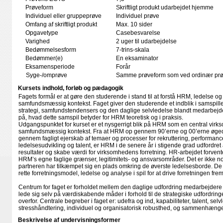
Prøveform
Skriftligt produkt udarbejdet hjemme
Individuel eller gruppeprøve
Individuel prøve
Omfang af skriftligt produkt
Max. 10 sider
Opgavetype
Casebesvarelse
Varighed
2 uger til udarbejdelse
Bedømmelsesform
7-trins-skala
Bedømmer(e)
En eksaminator
Eksamensperiode
Forår
Syge-/omprøve
Samme prøveform som ved ordinær pr
Kursets indhold, forløb og pædagogik
Fagets formål er at gøre den studerende i stand til at forstå HRM, ledelse og
samfundsmæssig kontekst. Faget giver den studerende et indblik i samspil
strategi, samfundstendensers og den daglige selvledelse blandt medarbejd
på, hvad dette samspil betyder for HRM teoretisk og i praksis.
Udgangspunktet for kurset er et nysgerrigt blik på HRM som en central virks
samfundsmæssig kontekst. Fra at HRM op gennem 90’erne og 00’erne øged
gennem fagligt ejerskab af temaer og processer for rekruttering, performanc
ledelsesudvikling og talent, er HRM i de senere år i stigende grad udfordret
resultater og skabe værdi for virksomhedens forretning. HR-arbejdet forven
HRM’s egne faglige grænser, legitimitets- og ansvarsområder. Det er ikke n
partneren har tilkæmpet sig en plads omkring de øverste ledelsesborde. D
rette forretningsmodel, ledelse og analyse i spil for at drive forretningen fr
Centrum for faget er forholdet mellem den daglige udfordring medarbejdere 
lede sig selv på værdiskabende måder i forhold til de strategiske udfordring
overfor. Centrale begreber i faget er: udefra og ind, kapabiliteter, talent, selv
stresshåndtering, individuel og organisatorisk robusthed, og sammenhæng
Beskrivelse af undervisningsformer