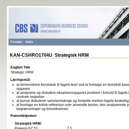
Forside
Arkiv
KAN-CSHRO1704U Strategisk HRM
English Title
Strategic HRM
Læringsmål
at demonstrere kendskab til fagets teori ved at foretage en teoretisk ba
opgaven
at analysere og diskutere eksamensopgaves problem i forhold til fagets
centrale begreber
at kunne diskuterer sammenhænge og forskelle mellem fagets forskelli
at foretage en kritisk refleksion over anvendte teorier, den analyserede
begrænsninger og konsekvenser
Prøve/delprøver
Strategisk HRM:
Prøvens ECTS
7,5