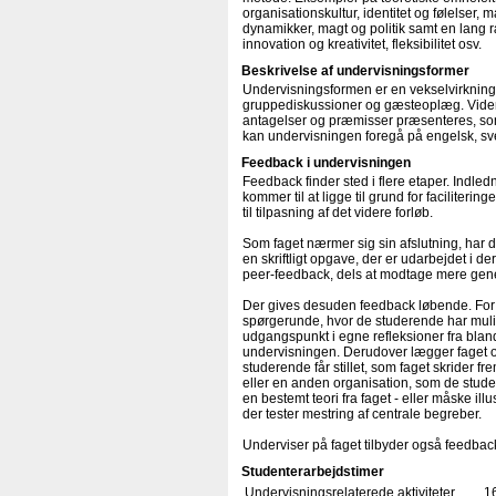
organisationskultur, identitet og følelser,
dynamikker, magt og politik samt en lan
innovation og kreativitet, fleksibilitet osv.
Beskrivelse af undervisningsformer
Undervisningsformen er en vekselvirkning
gruppediskussioner og gæsteoplæg. Videns
antagelser og præmisser præsenteres, som
kan undervisningen foregå på engelsk, sv
Feedback i undervisningen
Feedback finder sted i flere etaper. Indle
kommer til at ligge til grund for faciliter
til tilpasning af det videre forløb.
Som faget nærmer sig sin afslutning, har 
en skriftligt opgave, der er udarbejdet i 
peer-feedback, dels at modtage mere gene
Der gives desuden feedback løbende. For 
spørgerunde, hvor de studerende har muli
udgangspunkt i egne refleksioner fra blandt
undervisningen. Derudover lægger faget o
studerende får stillet, som faget skrider f
eller en anden organisation, som de studer
en bestemt teori fra faget - eller måske 
der tester mestring af centrale begreber.
Underviser på faget tilbyder også feedba
Studenterarbejdstimer
Undervisningsrelaterede aktiviteter
1