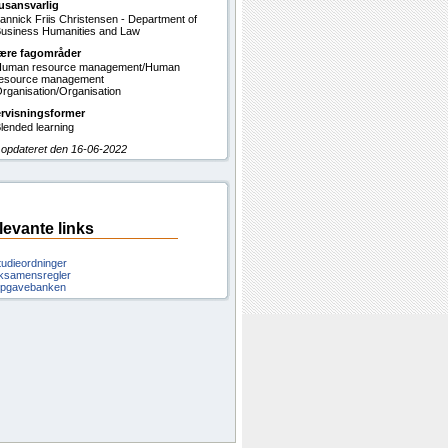
usansvarlig
annick Friis Christensen - Department of
usiness Humanities and Law
ære fagområder
uman resource management/Human
esource management
rganisation/Organisation
rvisningsformer
lended learning
 opdateret den 16-06-2022
levante links
tudieordninger
ksamensregler
pgavebanken