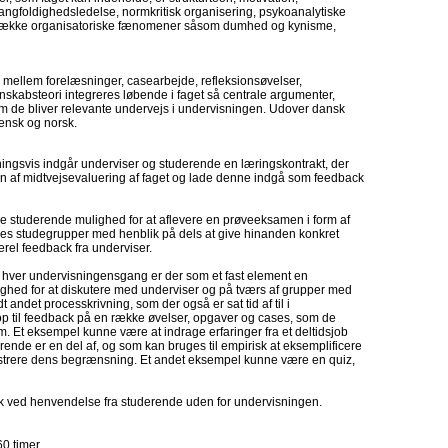
 mangfoldighedsledelse, normkritisk organisering, psykoanalytiske
g række organisatoriske fænomener såsom dumhed og kynisme,
 mellem forelæsninger, casearbejde, refleksionsøvelser,
kabsteori integreres løbende i faget så centrale argumenter,
 de bliver relevante undervejs i undervisningen. Udover dansk
ensk og norsk.
dningsvis indgår underviser og studerende en læringskontrakt, der
ingen af midtvejsevaluering af faget og lade denne indgå som feedback
de studerende mulighed for at aflevere en prøveeksamen i form af
deres studegrupper med henblik på dels at give hinanden konkret
rel feedback fra underviser.
hver undervisningensgang er der som et fast element en
ghed for at diskutere med underviser og på tværs af grupper med
 andet processkrivning, som der også er sat tid af til i
p til feedback på en række øvelser, opgaver og cases, som de
rem. Et eksempel kunne være at indrage erfaringer fra et deltidsjob
ende er en del af, og som kan bruges til empirisk at eksemplificere
illustrere dens begrænsning. Et andet eksempel kunne være en quiz,
ck ved henvendelse fra studerende uden for undervisningen.
60 timer