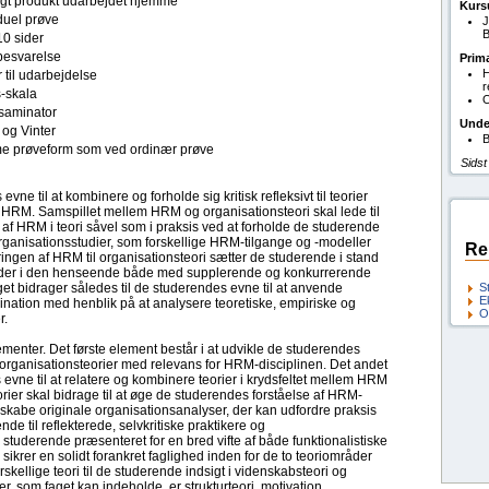
ligt produkt udarbejdet hjemme
Kurs
duel prøve
J
B
10 sider
esvarelse
Prim
H
 til udarbejdelse
r
s-skala
O
saminator
Unde
 og Vinter
B
 prøveform som ved ordinær prøve
Sidst
vne til at kombinere og forholde sig kritisk refleksivt til teorier
 HRM. Samspillet mellem HRM og organisationsteori skal lede til
f HRM i teori såvel som i praksis ved at forholde de studerende
organisationsstudier, som forskellige HRM-tilgange og -modeller
Re
ingen af HRM til organisationsteori sætter de studerende i stand
rbejder i den henseende både med supplerende og konkurrerende
et bidrager således til de studerendes evne til at anvende
S
E
ination med henblik på at analysere teoretiske, empiriske og
O
r.
enter. Det første element består i at udvikle de studerendes
f organisationsteorier med relevans for HRM-disciplinen. Det andet
 evne til at relatere og kombinere teorier i krydsfeltet mellem HRM
orier skal bidrage til at øge de studerendes forståelse af HRM-
t skabe originale organisationsanalyser, der kan udfordre praksis
e til reflekterede, selvkritiske praktikere og
e studerende præsenteret for en bred vifte af både funktionalistiske
 sikrer en solidt forankret faglighed inden for de to teoriområder
skellige teori til de studerende indsigt i videnskabsteori og
, som faget kan indeholde, er strukturteori, motivation,