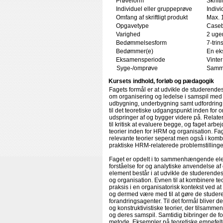
Prøveform
Skrift
Individuel eller gruppeprøve
Indivi
Omfang af skriftligt produkt
Max. 
Opgavetype
Caseb
Varighed
2 uger
Bedømmelsesform
7-trin
Bedømmer(e)
En ek
Eksamensperiode
Vinter
Syge-/omprøve
Samme
Kursets indhold, forløb og pædagogik
Fagets formål er at udvikle de studerendes e
om organisering og ledelse i samspil med
udbygning, underbygning samt udfordring a
til det teoretiske udgangspunkt inden for 
udspringer af og bygger videre på. Relater
til kritisk at evaluere begge, og faget a
teorier inden for HRM og organisation. Fag
relevante teorier seperat men også i komb
praktiske HRM-relaterede problemstillinge
Faget er opdelt i to sammenhængende elem
forståelse for og analytiske anvendelse a
element består i at udvikle de studerendes
og organisation. Evnen til at kombinere te
praksis i en organisatorisk kontekst ved a
og dermed være med til at gøre de studerend
forandringsagenter. Til det formål bliver d
og konstruktivistiske teorier, der tilsammen
og deres samspil. Samtidig bibringer de for
metode. Eksempler på teoretiske emnefelter