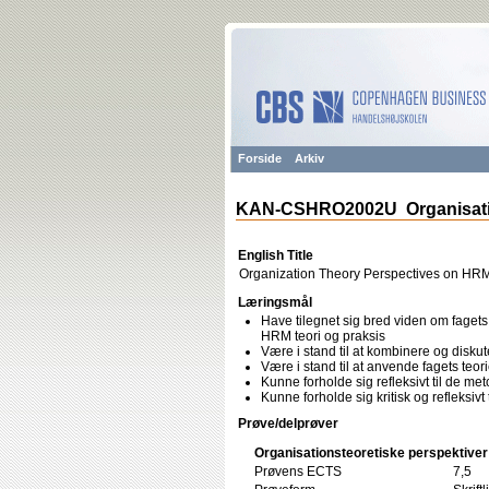
Forside
Arkiv
KAN-CSHRO2002U Organisatio
English Title
Organization Theory Perspectives on HR
Læringsmål
Have tilegnet sig bred viden om faget
HRM teori og praksis
Være i stand til at kombinere og diskut
Være i stand til at anvende fagets teor
Kunne forholde sig refleksivt til de met
Kunne forholde sig kritisk og refleksiv
Prøve/delprøver
Organisationsteoretiske perspektive
Prøvens ECTS
7,5