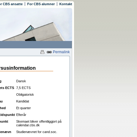
r CBS ansatte
For CBS alumner
Kontakt
Permalink
susinformation
g
Dansk
ets ECTS
7,5 ECTS
Obligatorisk
au
Kandidat
ghed
Et quarter
ttidspunkt
Efterår
punkt
Skemaet bliver offentliggjort på
calendar.cbs.dk
ienævn
Studienævnet for cand.soc.