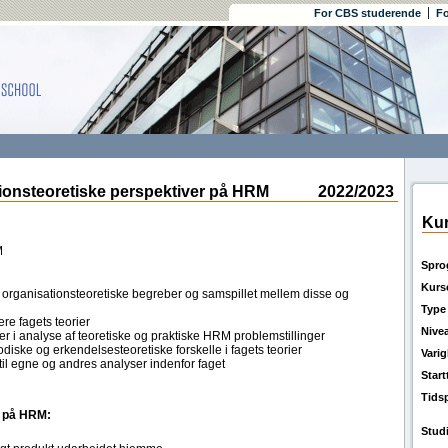
For CBS studerende
Fo
nsteoretiske perspektiver på HRM
2022/2023
Kur
M
Spro
Kurs
s organisationsteoretiske begreber og samspillet mellem disse og
Type
ere fagets teorier
Nive
ier i analyse af teoretiske og praktiske HRM problemstillinger
odiske og erkendelsesteoretiske forskelle i fagets teorier
Vari
t til egne og andres analyser indenfor faget
Star
Tids
r på HRM:
Stud