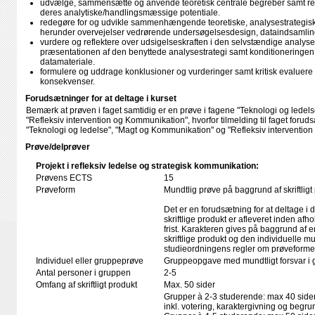
udvælge, sammensætte og anvende teoretisk centrale begreber samt ref
deres analytiske/handlingsmæssige potentiale.
redegøre for og udvikle sammenhængende teoretiske, analysestrategisk
herunder overvejelser vedrørende undersøgelsesdesign, dataindsamlin
vurdere og reflektere over udsigelseskraften i den selvstændige analys
præsentationen af den benyttede analysestrategi samt konditioneringe
datamateriale.
formulere og uddrage konklusioner og vurderinger samt kritisk evaluere
konsekvenser.
Forudsætninger for at deltage i kurset
Bemærk at prøven i faget samtidig er en prøve i fagene "Teknologi og lede
"Refleksiv intervention og Kommunikation", hvorfor tilmelding til faget foruds
"Teknologi og ledelse", "Magt og Kommunikation" og "Refleksiv interventio
Prøve/delprøver
Projekt i refleksiv ledelse og strategisk kommunikation:
Prøvens ECTS
15
Prøveform
Mundtlig prøve på baggrund af skriftligt
Det er en forudsætning for at deltage i 
skriftlige produkt er afleveret inden afho
frist. Karakteren gives på baggrund af
skriftlige produkt og den individuelle mu
studieordningens regler om prøveforme
Individuel eller gruppeprøve
Gruppeopgave med mundtligt forsvar i 
Antal personer i gruppen
2-5
Omfang af skriftligt produkt
Max. 50 sider
Grupper à 2-3 studerende: max 40 sider
inkl. votering, karaktergivning og begru