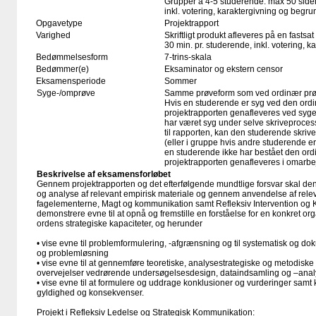
Grupper à 4-5 studerende: max 50 sider
inkl. votering, karaktergivning og begru
Opgavetype
Projektrapport
Varighed
Skriftligt produkt afleveres på en fastsat
30 min. pr. studerende, inkl. votering, 
Bedømmelsesform
7-trins-skala
Bedømmer(e)
Eksaminator og ekstern censor
Eksamensperiode
Sommer
Syge-/omprøve
Samme prøveform som ved ordinær pr
Hvis en studerende er syg ved den or
projektrapporten genafleveres ved syg
har været syg under selve skriveproces
til rapporten, kan den studerende skrive
(eller i gruppe hvis andre studerende e
en studerende ikke har bestået den or
projektrapporten genafleveres i omarb
Beskrivelse af eksamensforløbet
Gennem projektrapporten og det efterfølgende mundtlige forsvar skal d
og analyse af relevant empirisk materiale og gennem anvendelse af relev
fagelementerne, Magt og kommunikation samt Refleksiv Intervention og
demonstrere evne til at opnå og fremstille en forståelse for en konkret o
ordens strategiske kapaciteter, og herunder
• vise evne til problemformulering, -afgrænsning og til systematisk og 
og problemløsning
• vise evne til at gennemføre teoretiske, analysestrategiske og metodiske
overvejelser vedrørende undersøgelsesdesign, dataindsamling og –ana
• vise evne til at formulere og uddrage konklusioner og vurderinger samt k
gyldighed og konsekvenser.
Projekt i Refleksiv Ledelse og Strategisk Kommunikation: