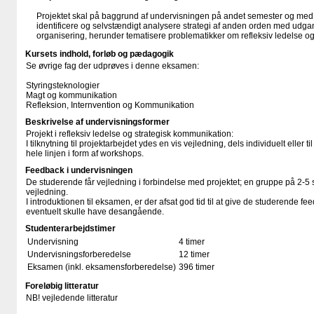
Projektet skal på baggrund af undervisningen på andet semester og med 
identificere og selvstændigt analysere strategi af anden orden med udga
organisering, herunder tematisere problematikker om refleksiv ledelse o
Kursets indhold, forløb og pædagogik
Se øvrige fag der udprøves i denne eksamen:
Styringsteknologier
Magt og kommunikation
Refleksion, Internvention og Kommunikation
Beskrivelse af undervisningsformer
Projekt i refleksiv ledelse og strategisk kommunikation:
I tilknytning til projektarbejdet ydes en vis vejledning, dels individuelt eller t
hele linjen i form af workshops.
Feedback i undervisningen
De studerende får vejledning i forbindelse med projektet; en gruppe på 2-5 
vejledning.
I introduktionen til eksamen, er der afsat god tid til at give de studerende 
eventuelt skulle have desangående.
Studenterarbejdstimer
Undervisning
4 timer
Undervisningsforberedelse
12 timer
Eksamen (inkl. eksamensforberedelse)
396 timer
Foreløbig litteratur
NB! vejledende litteratur