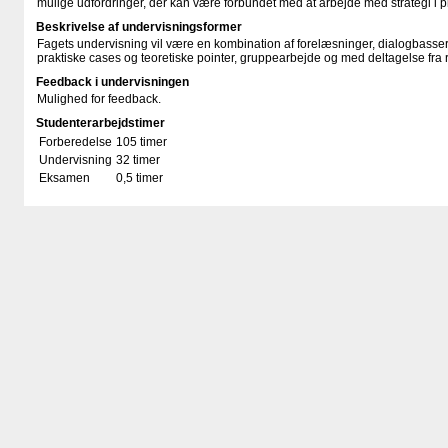
mulige udfordringer, der kan være forbundet med at arbejde med strategi i p
Beskrivelse af undervisningsformer
Fagets undervisning vil være en kombination af forelæsninger, dialogbasse
praktiske cases og teoretiske pointer, gruppearbejde og med deltagelse fra
Feedback i undervisningen
Mulighed for feedback.
Studenterarbejdstimer
Forberedelse
105 timer
Undervisning
32 timer
Eksamen
0,5 timer