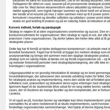
Eksamen vil være en scenarie eksamen. Det er en skriftlig eksamen, men ik
Deltageren får stillet en case, baseret på et presserende strategisk pro
står over for. Med denne eksamensform sikres aktualitet og relevans. Den 
række spørgsmål, som logisk hænger sammen og bliver bedt om at besva
der består af et resumé på max 2 sider sammen med op til 8 power point sl
formuleret i resuméet og derefter udfoldes og uddybes i power point slides
skabe en god kobling til praksis og på en naturlig måde at inkludere et u
Kursets indhold, forløb og pædagogik
Strategi er nøglen til at sikre organisationers overlevelse og succes. Den er
konkurrencefordele for organisationer. Men strategi er også et ord, der ofte 
præcision i hele organisationen. Og derfor lykkes det heller ikke altid at få
strategiske planer.
Dette fag har til formål at styrke deltagernes kompetencer i at arbejde med str
teoretisk fundament. Faget har til formål at bygge bro mellem strategi som 
analyseværktøj og bringe det sammen med den daglige strategiske praksis. 
strategi som en særlig måde at tænke om og forstå organisationer på – og ik
og metoder forbeholdt perioder med strategiskplanlægning, der ofte ikke er
hverdagen i organisationer.
Udgangspunktet er en grundig introduktion til strategi og en bred gennemga
hovedstrømninger, der adresserer den seneste udvikling inden for feltet. D
for strategisk praksis og implementering, mens den sidste del af forløbet giv
reflektere over, præsentere og diskutere deres egne erfaringer med strategi
Igennem faget vil de studerende blive udsat for en lang række teorier, værk
cases, der vil illustrere de mange facetter og den kompleksitet, der er forb
i praksis.
Vi vil også se på, hvordan teorier og værktøjer kan blive implementeret i pra
oversættes fra at være nedskrevet til at skulle implementeres, samt hvordan 
forskellige organisatoriske sammenhænge. Ved hjælp af denne tilgang forsø