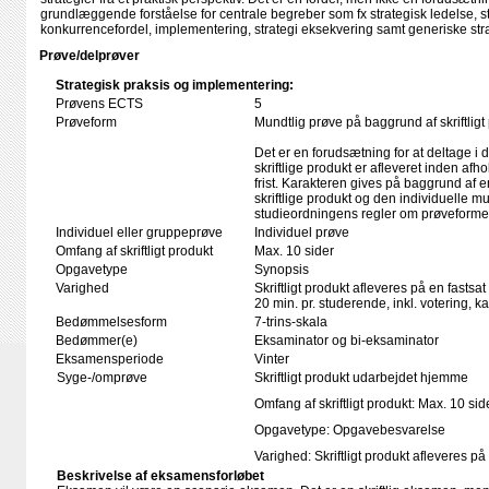
grundlæggende forståelse for centrale begreber som fx strategisk ledelse, s
konkurrencefordel, implementering, strategi eksekvering samt generiske str
Prøve/delprøver
Strategisk praksis og implementering:
Prøvens ECTS
5
Prøveform
Mundtlig prøve på baggrund af skriftligt
Det er en forudsætning for at deltage i 
skriftlige produkt er afleveret inden afho
frist. Karakteren gives på baggrund af
skriftlige produkt og den individuelle mu
studieordningens regler om prøveforme
Individuel eller gruppeprøve
Individuel prøve
Omfang af skriftligt produkt
Max. 10 sider
Opgavetype
Synopsis
Varighed
Skriftligt produkt afleveres på en fastsat
20 min. pr. studerende, inkl. votering, 
Bedømmelsesform
7-trins-skala
Bedømmer(e)
Eksaminator og bi-eksaminator
Eksamensperiode
Vinter
Syge-/omprøve
Skriftligt produkt udarbejdet hjemme
Omfang af skriftligt produkt: Max. 10 sid
Opgavetype: Opgavebesvarelse
Varighed: Skriftligt produkt afleveres på
Beskrivelse af eksamensforløbet