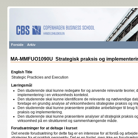
Forside
Arkiv
MA-MMFUO1090U Strategisk praksis og implementeri
English Title
Strategic Practicies and Execution
Læringsmål
Den studerende skal kunne redegøre for og anvende relevante teorier, de
implementering i en virksomheds kontekst.
Den studerende skal kunne identificere de relevante og nødvendige data
foretage en grundig analyse af virksomhedens strategiske praksis og i
Den studerende skal kunne præsentere praktiske anbefalinger til brug f
praksis og implementering.
Den studerende skal kunne præsentere analyser af strategisk praksis o
virksomhed på en struktureret og sammenhængende måde.
Forudsætninger for at deltage i kurset
Det eneste forudsætning for dette fag er en interesse for at forstå og arbe
strategier fra et praktisk perspektiv. Det er en fordel, men ikke en forudsætn