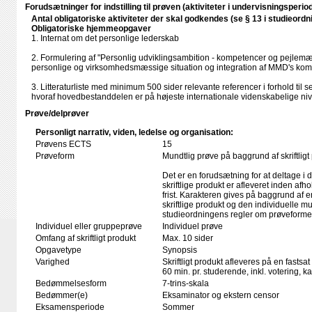
Forudsætninger for indstilling til prøven (aktiviteter i undervisningsperio
Antal obligatoriske aktiviteter der skal godkendes (se § 13 i studieordn
Obligatoriske hjemmeopgaver
1. Internat om det personlige lederskab
2. Formulering af "Personlig udviklingsambition - kompetencer og pejle
personlige og virksomhedsmæssige situation og integration af MMD's kom
3. Litteraturliste med minimum 500 sider relevante referencer i forhold til
hvoraf hovedbestanddelen er på højeste internationale videnskabelige ni
Prøve/delprøver
Personligt narrativ, viden, ledelse og organisation:
Prøvens ECTS
15
Prøveform
Mundtlig prøve på baggrund af skriftligt
Det er en forudsætning for at deltage i 
skriftlige produkt er afleveret inden afho
frist. Karakteren gives på baggrund af
skriftlige produkt og den individuelle mu
studieordningens regler om prøveforme
Individuel eller gruppeprøve
Individuel prøve
Omfang af skriftligt produkt
Max. 10 sider
Opgavetype
Synopsis
Varighed
Skriftligt produkt afleveres på en fastsat
60 min. pr. studerende, inkl. votering, 
Bedømmelsesform
7-trins-skala
Bedømmer(e)
Eksaminator og ekstern censor
Eksamensperiode
Sommer