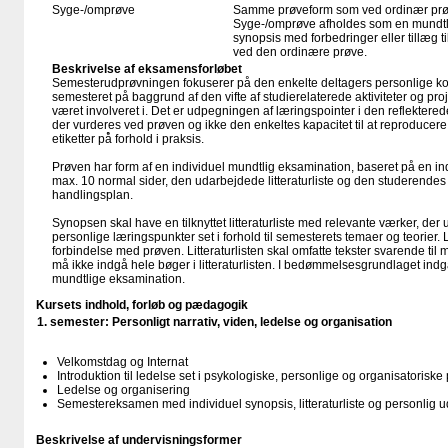
Syge-/omprøve
Samme prøveform som ved ordinær pr
Syge-/omprøve afholdes som en mundtli
synopsis med forbedringer eller tillæg t
ved den ordinære prøve.
Beskrivelse af eksamensforløbet
Semesterudprøvningen fokuserer på den enkelte deltagers personlige kom
semesteret på baggrund af den vifte af studierelaterede aktiviteter og 
været involveret i. Det er udpegningen af læringspointer i den reflekter
der vurderes ved prøven og ikke den enkeltes kapacitet til at reproducere 
etiketter på̊ forhold i praksis.
Prøven har form af en individuel mundtlig eksamination, baseret på en ind
max. 10 normal sider, den udarbejdede litteraturliste og den studerende
handlingsplan.
Synopsen skal have en tilknyttet litteraturliste med relevante værker, der 
personlige læringspunkter set i forhold til semesterets temaer og teorier. 
forbindelse med prøven. Litteraturlisten skal omfatte tekster svarende ti
må ikke indgå hele bøger i litteraturlisten. I bedømmelsesgrundlaget in
mundtlige eksamination.
Kursets indhold, forløb og pædagogik
1. semester: Personligt narrativ, viden, ledelse og organisation
Velkomstdag og Internat
Introduktion til ledelse set i psykologiske, personlige og organisatoriske
Ledelse og organisering
Semestereksamen med individuel synopsis, litteraturliste og personlig u
Beskrivelse af undervisningsformer