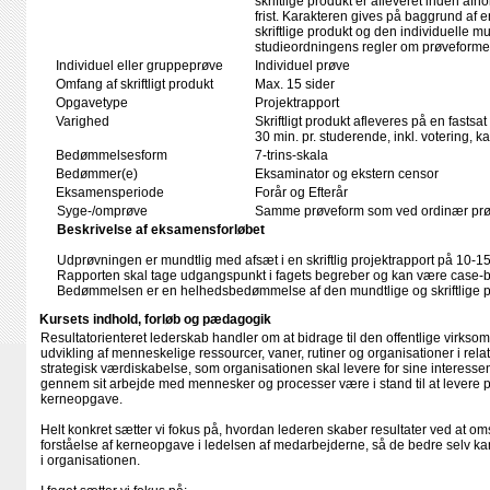
skriftlige produkt er afleveret inden afho
frist. Karakteren gives på baggrund af
skriftlige produkt og den individuelle mu
studieordningens regler om prøveforme
Individuel eller gruppeprøve
Individuel prøve
Omfang af skriftligt produkt
Max. 15 sider
Opgavetype
Projektrapport
Varighed
Skriftligt produkt afleveres på en fastsat
30 min. pr. studerende, inkl. votering, 
Bedømmelsesform
7-trins-skala
Bedømmer(e)
Eksaminator og ekstern censor
Eksamensperiode
Forår og Efterår
Syge-/omprøve
Samme prøveform som ved ordinær pr
Beskrivelse af eksamensforløbet
Udprøvningen er mundtlig med afsæt i en skriftlig projektrapport på 10-15
Rapporten skal tage udgangspunkt i fagets begreber og kan være case-b
Bedømmelsen er en helhedsbedømmelse af den mundtlige og skriftlige p
Kursets indhold, forløb og pædagogik
Resultatorienteret lederskab handler om at bidrage til den offentlige virk
udvikling af menneskelige ressourcer, vaner, rutiner og organisationer i rela
strategisk værdiskabelse, som organisationen skal levere for sine interessen
gennem sit arbejde med mennesker og processer være i stand til at levere 
kerneopgave.
Helt konkret sætter vi fokus på, hvordan lederen skaber resultater ved at om
forståelse af kerneopgave i ledelsen af medarbejderne, så de bedre selv ka
i organisationen.