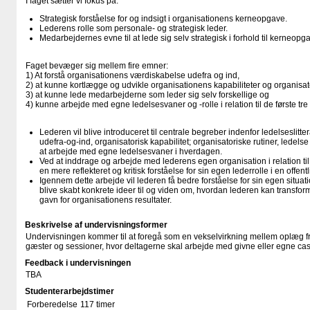
I faget sætter vi fokus på:
Strategisk forståelse for og indsigt i organisationens kerneopgave.
Lederens rolle som personale- og strategisk leder.
Medarbejdernes evne til at lede sig selv strategisk i forhold til kerneopg
Faget bevæger sig mellem fire emner:
1) At forstå organisationens værdiskabelse udefra og ind,
2) at kunne kortlægge og udvikle organisationens kapabiliteter og organisato
3) at kunne lede medarbejderne som leder sig selv forskellige og
4) kunne arbejde med egne ledelsesvaner og -rolle i relation til de første tre
Lederen vil blive introduceret til centrale begreber indenfor ledelseslitt
udefra-og-ind, organisatorisk kapabilitet; organisatoriske rutiner, lede
at arbejde med egne ledelsesvaner i hverdagen.
Ved at inddrage og arbejde med lederens egen organisation i relation til 
en mere reflekteret og kritisk forståelse for sin egen lederrolle i en offe
Igennem dette arbejde vil lederen få bedre forståelse for sin egen situat
blive skabt konkrete ideer til og viden om, hvordan lederen kan transform
gavn for organisationens resultater.
Beskrivelse af undervisningsformer
Undervisningen kommer til at foregå som en vekselvirkning mellem oplæg fr
gæster og sessioner, hvor deltagerne skal arbejde med givne eller egne ca
Feedback i undervisningen
TBA
Studenterarbejdstimer
Forberedelse
117 timer