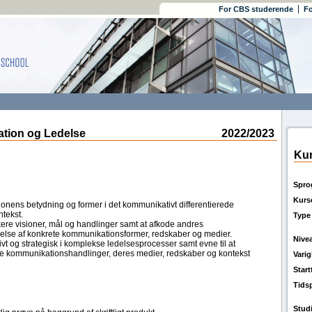
For CBS studerende
Fo
ion og Ledelse
2022/2023
Kur
Spro
Kurs
onens betydning og former i det kommunikativt differentierede
ntekst.
Type
kere visioner, mål og handlinger samt at afkode andres
lse af konkrete kommunikationsformer, redskaber og medier.
Nive
t og strategisk i komplekse ledelsesprocesser samt evne til at
ne kommunikationshandlinger, deres medier, redskaber og kontekst
Vari
Star
Tids
Stud