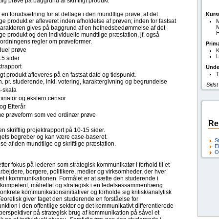
ig prøve på baggrund af skriftligt produkt
 en forudsætning for at deltage i den mundtlige prøve, at det
Kurs
lige produkt er afleveret inden afholdelse af prøven; inden for fastsat
M
. Karakteren gives på baggrund af en helhedsbedømmelse af det
H
lige produkt og den individuelle mundtlige præstation, jf. også
eordningens regler om prøveformer.
Prim
duel prøve
K
L
15 sider
trapport
Unde
T
ligt produkt afleveres på en fastsat dato og tidspunkt.
. pr. studerende, inkl. votering, karaktergivning og begrundelse
Sidst
s-skala
inator og ekstern censor
og Efterår
 prøveform som ved ordinær prøve
Re
 skriftlig projektrapport på 10-15 sider.
gets begreber og kan være case-baseret.
S
f den mundtlige og skriftlige præstation.
E
O
er fokus på lederen som strategisk kommunikatør i forhold til et
rbejdere, borgere, politikere, medier og virksomheder, der hver
oldet i kommunikationen. Formålet er at sætte den studerende i
n kompetent, målrettet og strategisk i en ledelsessammenhæng
konkrete kommunikationsinitiativer og forholde sig kritisk/analytisk
Teoretisk giver faget den studerende en forståelse for
tion i den offentlige sektor og det kommunikativt differentierede
e perspektiver på strategisk brug af kommunikation på såvel et