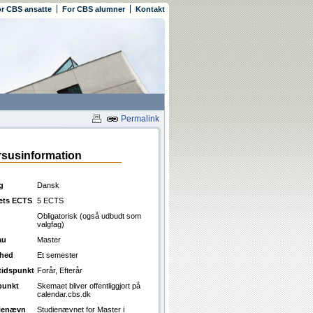
r CBS ansatte
For CBS alumner
Kontakt
Permalink
susinformation
g
Dansk
ets ECTS
5 ECTS
Obligatorisk (også udbudt som
valgfag)
au
Master
ghed
Et semester
ttidspunkt
Forår, Efterår
punkt
Skemaet bliver offentliggjort på
calendar.cbs.dk
ienævn
Studienævnet for Master i