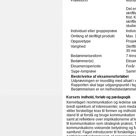
Prøveform
Mundtl
Det er
skrift
frist
skrift
studi
Individuel eller gruppeprøve
Indivi
Omfang af skriftligt produkt
Max. 
Opgavetype
Projek
Varighed
Skrift
30 min
Bedømmelsesform
7-trin
Bedømmer(e)
Eksam
Eksamensperiode
Forår 
Syge-/omprøve
Samme
Beskrivelse af eksamensforløbet
Udprøvningen er mundtlig med afsæt i en
Rapporten skal tage udgangspunkt i fa
Bedømmelsen er en helhedsbedømmelse a
Kursets indhold, forløb og pædagogik
Kernefaget i kommunikation og ledelse sætt
bredt spektrum af interessenter, som meda
stiller forskellige krav til formen og indh
stand til at forstå og bruge kommunikatio
samt at reflektere over implikationerne af 
til kommunikation som strategisk praksis. 
kommunikations voksende betydning og funk
samfund. Faget introducerer til forskellig