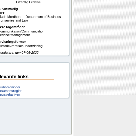
Offentlig Ledelse
usansvarlig
MPP
ads Mordhorst - Department of Business
umanities and Law
ære fagområder
ommunikation/Communication
edelse/Management
rvisningsformer
ilstedeværelsesundervisning
 opdateret den 07-06-2022
levante links
tudieordninger
ksamensregler
pgavebanken