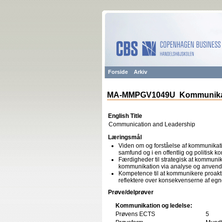
Forside
Arkiv
MA-MMPGV1049U Kommunikat
English Title
Communication and Leadership
Læringsmål
Viden om og forståelse af kommunikati
samfund og i en offentlig og politisk ko
Færdigheder til strategisk at kommuni
kommunikation via analyse og anvende
Kompetence til at kommunikere proaktiv
reflektere over konsekvenserne af eg
Prøve/delprøver
Kommunikation og ledelse:
Prøvens ECTS
5