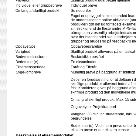
Prøveform
Skriftligt produkt udarbejdet hjemme
Individuel eller gruppeprøve
Individuel prøve
Omfang af skriftligt produkt
Se nedenfor
Faget er opbygget som et blended learnin
de understøttende online aktiviteter (an
produkter) gør det ud for fagets eksame
sin struktur end de fleste andre MPG-f
påregne en væsentlig arbejdsindsats m
hvor der blandt andet skal udarbejdes sk
grupper og bruges tid på feedback til 
Opgavetype
Opgavebesvarelse
Varighed
Skriftligt produkt afleveres på en fastsat
Bedømmelsesform
Bestået/ikke bestået
Bedømmer(e)
En eksaminator
Eksamensperiode
Forår og Efterår
Syge-/omprøve
Mundtlig prøve på baggrund af skriftligt
Det er en forudsætning for at deltage i 
skriftlige produkt er afleveret inden afho
frist. Karakteren gives på baggrund af
skriftlige produkt og den individuelle m
Omfang af skriftligt produkt: Max. 15 sid
Opgavetype: Projektrapport
Varighed: 30 min. pr. studerende, inkl. 
begrundelse
Bedømmer(e): Ved intern prøve er der 
ekstern prøve er der ekstern censor.
Beskrivelse af eksamensforløbet