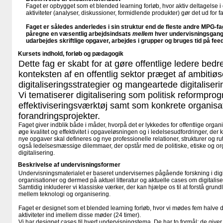
Faget er opbygget som et blended learning forløb, hvor aktiv deltagelse i
aktiviteter (analyser, diskussioner, formidlende produkter) gør det ud for
Faget er således anderledes i sin struktur end de fleste andre MPG-f
påregne en væsentlig arbejdsindsats
mellem
hver undervisningsgang,
udarbejdes skriftlige opgaver, arbejdes i grupper og bruges tid på fe
Kursets indhold, forløb og pædagogik
Dette fag er skabt for at gøre offentlige ledere bedre
konteksten af en offentlig sektor præget af ambitiø
digitaliseringsstrategier og mangeartede digitaliseri
Vi tematiserer digitalisering som politisk reformpr
effektiviseringsværktøj samt som konkrete organisa
forandringsprojekter.
Faget giver indblik både i måder, hvorpå det er lykkedes for offentlige organ
øge kvalitet og effektivitet i opgaveløsningen og i ledelsesudfordringer, der knyt
nye opgaver skal defineres og nye professionelle relationer, strukturer og rut
også ledelsesmæssige dilemmaer, der opstår med de politiske, etiske og org
digitalisering.
Beskrivelse af undervisningsformer
Undervisningsmaterialet er baseret undervisernes pågående forskning i digita
organisationer og dermed på aktuel litteratur og aktuelle cases om digitalise
Samtidig inkluderer vi klassiske værker, der kan hjælpe os til at forstå gru
mellem teknologi og organisering.
Faget er designet som et blended learning forløb, hvor vi mødes fem halve d
aktiviteter ind imellem disse møder (24 timer).
Vi har designet cases til hvert undervisningstema. De har to formål: de giv