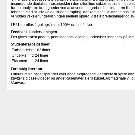
inspirerende digitaliseringsprojekter i den offentlige sektor, set fra en ledels
træne analytiske færdigheder ved at anvende begreber fra litteraturen til at
løbende med at udvikle de studenteroplæg, der kommer til at danne basis 
vi mødes veksler undervisningen mellem oplæg, gæsteforelæsninger og øve
I E21 oprettes faget også som 100% on-lineforløb.
Feedback i undervisningen
Der gives enten peer-to-peer feedback eller/og underviser-feedback på fem 
Studenterarbejdstimer
Forberedelse
102 timer
Undervisning
24 timer
Eksamen
24 timer
Foreløbig litteratur
Litteraturen til faget spænder over engelsksprogede klassikere til nyere dan
knytter sig case-videoer og andet casemateriale til kurset. Alt materiale vil bl
Canvas.