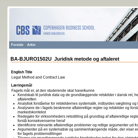
Forside
Arkiv
BA-BJURO1502U Juridisk metode og aftaleret
English Title
Legal Method and Contract Law
Læringsmål
Fagets mål er, at den studerende skal have/kunne
Kendskab til juridisk data og de grundlæggende retskilder i dansk ret, h
aftaleretten
Analytisk forståelse for retskildernes systematik, indbyrdes vægtning 
Analysere de i fagets beskrevne aftaleretlige regler og retskilder og forst
markedskontekst
Redegøre for virksomheders retsstilling på grundlag af aftaleretlige reg
forstå konsekvenserne heraf
Identificere relevante aftaleretlige problemer og retlige argumenter ud fr
Argumenter på en systematisk og sammenhængende måde, der viser en 
for fagets problemstillinger