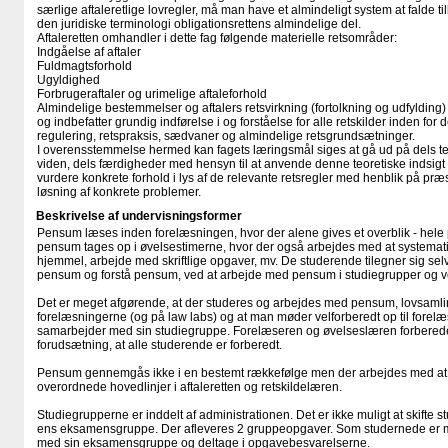
særlige aftaleretlige lovregler, må man have et almindeligt system at falde t
den juridiske terminologi obligationsrettens almindelige del.
Aftaleretten omhandler i dette fag følgende materielle retsområder:
Indgåelse af aftaler
Fuldmagtsforhold
Ugyldighed
Forbrugeraftaler og urimelige aftaleforhold
Almindelige bestemmelser og aftalers retsvirkning (fortolkning og udfylding)
og indbefatter grundig indførelse i og forståelse for alle retskilder inden for 
regulering, retspraksis, sædvaner og almindelige retsgrundsætninger.
I overensstemmelse hermed kan fagets læringsmål siges at gå ud på dels teo
viden, dels færdigheder med hensyn til at anvende denne teoretiske indsigt ti
vurdere konkrete forhold i lys af de relevante retsregler med henblik på præ
løsning af konkrete problemer.
Beskrivelse af undervisningsformer
Pensum læses inden forelæsningen, hvor der alene gives et overblik - hel
pensum tages op i øvelsestimerne, hvor der også arbejdes med at systemati
hjemmel, arbejde med skriftlige opgaver, mv. De studerende tilegner sig se
pensum og forstå pensum, ved at arbejde med pensum i studiegrupper og ve
Det er meget afgørende, at der studeres og arbejdes med pensum, lovsam
forelæsningerne (og på law labs) og at man møder velforberedt op til forelæs
samarbejder med sin studiegruppe. Forelæseren og øvelseslæren forbereder
forudsætning, at alle studerende er forberedt.
Pensum gennemgås ikke i en bestemt rækkefølge men der arbejdes med at 
overordnede hovedlinjer i aftaleretten og retskildelæren.
Studiegrupperne er inddelt af administrationen. Det er ikke muligt at skifte
ens eksamensgruppe. Der afleveres 2 gruppeopgaver. Som studernede er man
med sin eksamensgruppe og deltage i opgavebesvarelserne.