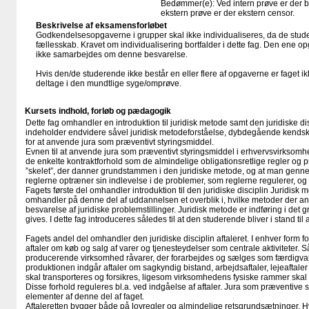
Bedømmer(e): Ved intern prøve er der 
ekstern prøve er der ekstern censor.
Beskrivelse af eksamensforløbet
Godkendelsesopgaverne i grupper skal ikke individualiseres, da de stude
fællesskab. Kravet om individualisering bortfalder i dette fag. Den ene o
ikke samarbejdes om denne besvarelse.
Hvis den/de studerende ikke består en eller flere af opgaverne er faget ik
deltage i den mundtlige syge/omprøve.
Kursets indhold, forløb og pædagogik
Dette fag omhandler en introduktion til juridisk metode samt den juridiske dis
indeholder endvidere såvel juridisk metodeforståelse, dybdegående kendskab
for at anvende jura som præventivt styringsmiddel.
Evnen til at anvende jura som præventivt styringsmiddel i erhvervsvirksomh
de enkelte kontraktforhold som de almindelige obligationsretlige regler og 
”skelet”, der danner grundstammen i den juridiske metode, og at man genn
reglerne optræner sin indlevelse i de problemer, som reglerne regulerer, og s
Fagets første del omhandler introduktion til den juridiske disciplin Juridisk
omhandler på denne del af uddannelsen et overblik i, hvilke metoder der anv
besvarelse af juridiske problemstillinger. Juridisk metode er indføring i det 
gives. I dette fag introduceres således til at den studerende bliver i stand til a
Fagets andel del omhandler den juridiske disciplin aftaleret. I enhver form 
aftaler om køb og salg af varer og tjenesteydelser som centrale aktiviteter. 
producerende virksomhed råvarer, der forarbejdes og sælges som færdigvar
produktionen indgår aftaler om sagkyndig bistand, arbejdsaftaler, lejeaftal
skal transporteres og forsikres, ligesom virksomhedens fysiske rammer skal 
Disse forhold reguleres bl.a. ved indgåelse af aftaler. Jura som præventive s
elementer af denne del af faget.
Aftaleretten bygger både på lovregler og almindelige retsgrundsætninger. H