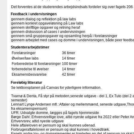
Det forventes at de studerendes arbejdsindsats fordeler sig over fagets 206 
Feedback i undervisningen
gennem dialog og reflektion på law labs
gennem konkret opgaveløsning på Law labs
gennem skriftlige opgaver og retning heraf
gennem diskussion af cases i undervisningen
gennem små gruppeopgaver og opsamling herpå i forelæsninger
gennem arbejdet med cases og domme i undervisningen, både peer feedbac
Studenterarbejdstimer
Forelæsninger
36 timer
Øvelser/law labs
14 timer
Forberedelse til forelæsninger
100 timer
forberedelse til øvelser
14 timer
Eksamensbesvarelse
42 timer
Foreløbig litteratur
Se lektionsplanen på Canvas for yderligere information.
Tvarnø & Denta, Få styr på metoden,seneste udgave - del 1, Ex Tuto (del 2
semester)
Lennart Lynge Andersen mfl.: Aftaler og mellemmænd, seneste udgave,Thom
fra eksamenspensum)
UFR: Udvalgte domme, lægges på fagets hjemmeside
Børge Dahl: Erhvervsretlige love, altid nyeste udgave fra 2022 eller Peter A
Erhvervsrev, altid nyeste udgave
Hele aftaleloven er pensum og skal kunnes udenad.
Forbrugeraftaleloven er pensum og skal kunnes i hovedtræk.
Fagets andre lov- og domselementer er ligeledes en del af pensum og skal