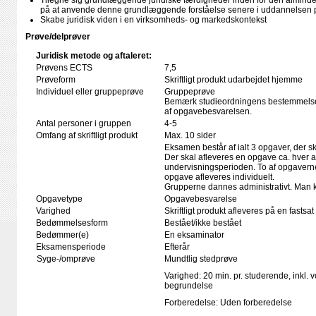
Tilegne sig grundlæggende juridiske færdigheder inden for den alminde
på at anvende denne grundlæggende forståelse senere i uddannelsen p
Skabe juridisk viden i en virksomheds- og markedskontekst
Prøve/delprøver
Juridisk metode og aftaleret:
Prøvens ECTS
7,5
Prøveform
Skriftligt produkt udarbejdet hjemme
Individuel eller gruppeprøve
Gruppeprøve
Bemærk studieordningens bestemmelser
af opgavebesvarelsen.
Antal personer i gruppen
4-5
Omfang af skriftligt produkt
Max. 10 sider
Eksamen består af ialt 3 opgaver, der sk
Der skal afleveres en opgave ca. hver a
undervisningsperioden. To af opgaverne
opgave afleveres individuelt.
Grupperne dannes administrativt. Man k
Opgavetype
Opgavebesvarelse
Varighed
Skriftligt produkt afleveres på en fastsat
Bedømmelsesform
Bestået/ikke bestået
Bedømmer(e)
En eksaminator
Eksamensperiode
Efterår
Syge-/omprøve
Mundtlig stedprøve
Varighed: 20 min. pr. studerende, inkl. 
begrundelse
Forberedelse: Uden forberedelse