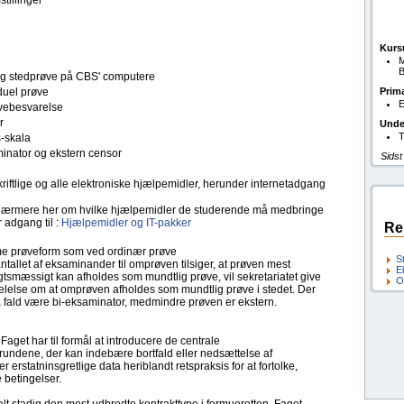
stillinger
Kurs
M
B
tlig stedprøve på CBS' computere
duel prøve
Prim
E
ebesvarelse
r
Unde
T
s-skala
inator og ekstern censor
Sidst
kriftlige og alle elektroniske hjælpemidler, herunder internetadgang
ærmere her om hvilke hjælpemidler de studerende må medbringe
 adgang til :
Hjælpemidler og IT-pakker
Re
 prøveform som ved ordinær prøve
S
ntallet af eksaminander til omprøven tilsiger, at prøven mest
E
tsmæssigt kan afholdes som mundtlig prøve, vil sekretariatet give
O
lelse om at omprøven afholdes som mundtlig prøve i stedet. Der
så fald være bi-eksaminator, medmindre prøven er ekstern.
 Faget har til formål at introducere de centrale
rundene, der kan indebære bortfald eller nedsættelse af
 erstatninsgretlige data heriblandt retspraksis for at fortolke,
e betingelser.