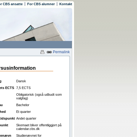
r CBS ansatte
For CBS alumner
Kontakt
Permalink
susinformation
g
Dansk
ets ECTS
7,5 ECTS
Obligatorisk (også udbudt som
valgfag)
au
Bachelor
ghed
Et quarter
ttidspunkt
Andet quarter
punkt
Skemaet bliver offentliggjort på
calendar.cbs.dk
ienævn
Studienævnet for