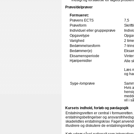
indsigt og forståelse for fagets problem
Prøve/delprøver
Formueret:
Prøvens ECTS
7,5
Prøveform
Skrif
Individuel eller gruppeprøve
Indivi
Opgavetype
Opgav
Varighed
2 time
Bedømmelsesform
7-trin
Bedømmer(e)
Eksam
Eksamensperiode
Vinter
Hjælpemidler
Alle s
Læs n
og har
Syge-/omprøve
Samme
Hvis a
hensig
medde
vil i 
Kursets indhold, forløb og pædagogik
Erstatningsretten er central i formueretten.
erstatningsbetingelser og ansvarsfrihedsg
skadelidtes erstatningskrav. Faget anvender
illustrere og diskutere de erstatningsretlig