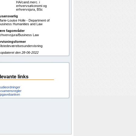
HA/cand.merc. i
erhvervsøkonomi og
erhvervsjura, BSc
usansvarlig
arie-Louise Holle - Department of
usiness Humanities and Law
ære fagområder
rhvervsjura/Business Law
rvisningsformer
ilstedeværelsesundervisning
 opdateret den 28-06-2022
levante links
tudieordninger
ksamensregler
pgavebanken