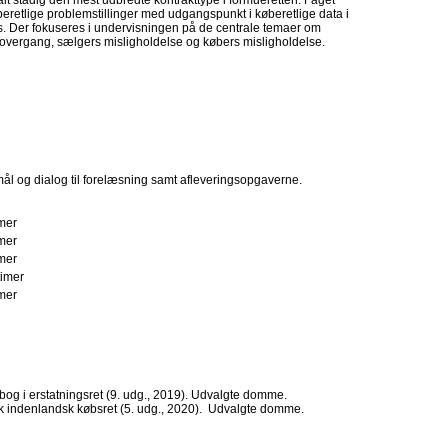
lt stadig den mest udbredte kontrakttype i formueretten. Faget
øberetlige problemstillinger med udgangspunkt i køberetlige data i
s. Der fokuseres i undervisningen på de centrale temaer om
s overgang, sælgers misligholdelse og købers misligholdelse.
mål og dialog til forelæsning samt afleveringsopgaverne.
imer
imer
imer
timer
imer
bog i erstatningsret (9. udg., 2019). Udvalgte domme.
sk indenlandsk købsret (5. udg., 2020). Udvalgte domme.