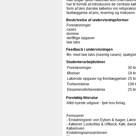
Køb udgør såvel nationalt som internationa
har til formål at introducere de centrale k
form af den danske købelov om retspraksi
fastlæggelse af pris, levering og risikoen
Beskrivelse af undervisningsformer
Forelæsninger
cases
domme
skriftlige opgaver
law labs
Feedback i undervisningen
Ifm. med law labs (navnlig cases), spørgs
Studenterarbejdstimer
Forelæsninger
30 t
Øvelser
18 t
Løbende opgaver og fremlæggelser
25 t
Forberedelse
108 
Eksamensforberedelse
25 t
Foreløbig litteratur
Altid nyeste udgave - tjek hos forlag.
Formueret
- Erstatningsret: von Eyben & Isager, Lære
- Køberet: Lookofsky & Ulfbeck, Køb, dan
Købeloven
Erstatningsansvarsloven