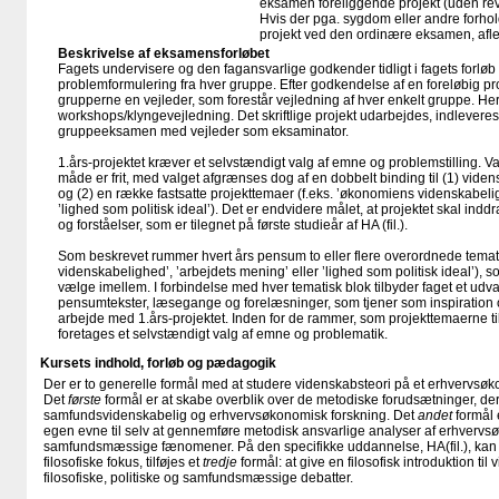
eksamen foreliggende projekt (uden rev
Hvis der pga. sygdom eller andre forhold i
projekt ved den ordinære eksamen, aflev
Beskrivelse af eksamensforløbet
Fagets undervisere og den fagansvarlige godkender tidligt i fagets forløb
problemformulering fra hver gruppe. Efter godkendelse af en foreløbig pr
grupperne en vejleder, som forestår vejledning af hver enkelt gruppe. Her
workshops/klyngevejledning. Det skriftlige projekt udarbejdes, indlevere
gruppeeksamen med vejleder som eksaminator.
1.års-projektet kræver et selvstændigt valg af emne og problemstilling. 
måde er frit, med valget afgrænses dog af en dobbelt binding til (1) vide
og (2) en række fastsatte projekttemaer (f.eks. ’økonomiens videnskabelig
’lighed som politisk ideal’). Det er endvidere målet, at projektet skal indd
og forståelser, som er tilegnet på første studieår af HA (fil.).
Som beskrevet rummer hvert års pensum to eller flere overordnede temat
videnskabelighed’, ’arbejdets mening’ eller ’lighed som politisk ideal’), 
vælge imellem. I forbindelse med hver tematisk blok tilbyder faget et udva
pensumtekster, læsegange og forelæsninger, som tjener som inspiration o
arbejde med 1.års-projektet. Inden for de rammer, som projekttemaerne til
foretages et selvstændigt valg af emne og problematik.
Kursets indhold, forløb og pædagogik
Der er to generelle formål med at studere videnskabsteori på et erhvervsø
Det
første
formål er at skabe overblik over de metodiske forudsætninger, der l
samfundsvidenskabelig og erhvervsøkonomisk forskning. Det
andet
formål 
egen evne til selv at gennemføre metodisk ansvarlige analyser af erhverv
samfundsmæssige fænomener. På den specifikke uddannelse, HA(fil.), kan
filosofiske fokus, tilføjes et
tredje
formål: at give en filosofisk introduktion til
filosofiske, politiske og samfundsmæssige debatter.