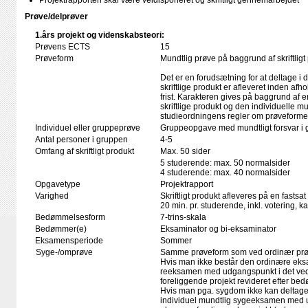
Projektrapporten skal være veldisponeret og skriftligt gennemarbejdet
Prøve/delprøver
1.års projekt og videnskabsteori:
Prøvens ECTS
15
Prøveform
Mundtlig prøve på baggrund af skriftligt
Det er en forudsætning for at deltage i 
skriftlige produkt er afleveret inden afho
frist. Karakteren gives på baggrund af
skriftlige produkt og den individuelle mu
studieordningens regler om prøveforme
Individuel eller gruppeprøve
Gruppeopgave med mundtligt forsvar i 
Antal personer i gruppen
4-5
Omfang af skriftligt produkt
Max. 50 sider
5 studerende: max. 50 normalsider
4 studerende: max. 40 normalsider
Opgavetype
Projektrapport
Varighed
Skriftligt produkt afleveres på en fastsat
20 min. pr. studerende, inkl. votering, 
Bedømmelsesform
7-trins-skala
Bedømmer(e)
Eksaminator og bi-eksaminator
Eksamensperiode
Sommer
Syge-/omprøve
Samme prøveform som ved ordinær pr
Hvis man ikke består den ordinære eksa
reeksamen med udgangspunkt i det ve
foreliggende projekt revideret efter b
Hvis man pga. sygdom ikke kan deltage 
individuel mundtlig sygeeksamen med 