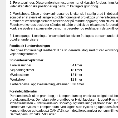
1. Forelæsninger. Disse undervisningsgange har et klassisk forelæsningsf
videnskabsteoriske positioner og pensum fra fagets grundbog.
2. Workshops. Disse undervisningsgange knytter sig i særlig grad til det p
som det er at skrive et længere problemorienteret projekt på universitetsn
rummer et væsentligt element af feedback på mindre opgaver, som stilles i
Fagets workshops besidder således et både praktisk og eksamens-forbered
konkrete øvelser i at anvende pensums begreber og redskaber i det skriftlige
3. Læsegange. Læsning af eksemplariske tekster fra fagets pensum understøt
og/eller undervisere.
Feedback i undervisningen
Der gives kontinuerligt feedback til de studerende; dog særligt ved workshop
vejledningsforløbet.
Studenterarbejdstimer
Forelæsninger
34 timer
Vejledningstimer
18 timer
Øvelsestimer
12 timer
Workshop
12 timer
Forberedelse, opgaveskrivning, eksamen
336 timer
Foreløbig litteratur
Pensum består af en grundbog, et kompendium og en ekstra obligatorisk bog kn
projekttematikker. Den planlagte grundbog er Hvid Jacobsen, Lippert-Rasm
Videnskabsteori - i statskundskab, sociologi og forvaltning
(København: Hans
Herudover trykkes et kompendium. Ved fagets start trykkes og uploades årets 
kompendiet og uploadet på CANVAS), som detaljeret angiver pensum til hve
Samlet pensum: cirka. 500 sider.