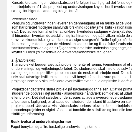
Kursets forelæsninger i videnskabsteori forfølger i særlig grad det første og 
udarbejdelsen af 1. årsprojektet og undervisningen knyttet hertil (workshops
særligt forfølger det andet og tredje formål.
Videnskabsteori
:
Pensum og undervisningen leverer en gennemgang af en række af de videns
som har præget moderne samfundsforskning (positivisme, kritisk rationalisme
etc.). Det faglige formål er her at forklare, hvorledes sådanne videnskabsteo
til hinanden, hvordan de adskiller sig fra hinanden, og på hvilken måde de 
erhvervsøkonomiske og samfundsmæssige spørgsmål. Dette faglige mål forf
forelæsninger, der belyser de videnskabsteoretiske og filosofiske forudsæt
samfundsvidenskab og dels (2) gennem tematiske undervisningsgange, der
knyttet til HA(fil.)’s filosofiske og erhvervsøkonomiske faglighed.
1. årsprojektet
:
1. årsprojektet lægger vægt på problemorienteret læring. Formulering af et p
undervisnings- og vejledningsforløbet. De studerende skal imidlertid selv f
særlige og mere specifikke problem, som de ønsker at arbejde med. Dette 
selv skal udvælge hvilken metode, de vil benytte for at besvare problemet. 
projektgruppe selv skal reflektere over hvilke eventuelle empiriske kilder/ek
Projektet er det første større projekt på bacheloruddannelsen. Et af de prim
studerende opøves i det praktisk akademiske håndværk som det er, at udarbe
eller projekt. Det skal således understreges at fagets overordnede pædagog
af pensums faglighed, er at sætte den studerende i stand til at skrive en stø
projektrapport. Udover at vise videnskabsteoriens relevant for udarbejdels
rapporter/projekter er sigtet således at formidle de stilistiske og formelle kra
skriftlige udformning.
Beskrivelse af undervisningsformer
Faget benytter sig af tre forskelige undervisningsformer: