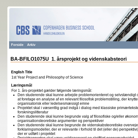
Forside
Arkiv
BA-BFILO1075U 1. årsprojekt og videnskabsteori
English Title
1st Year Project and Philosophy of Science
Læringsmål
For 1. års-projektet gælder følgende læringsmål:
Den studerende skal kunne arbejde problemorienteret og selvstændigt og s
at foretage en analyse af en relevant filosofisk problemstilling, der knytte
organisatorisk eller ledelsesmæssigt emne
Projektet skal i væsentlig grad indgå i dialog med klassiske primærtekste
forskningslitteratur
Den studerende skal kunne begrunde valg af filosofiske og/eller økonomi
organisationsteoretiske argumenter og perspektiver
Den studerende skal kunne begrunde de videnskabsteoretiske overvejel
forklaringsmodeller, der er relevante i forhold til det (eller de) perspekti
der er udført i projektet