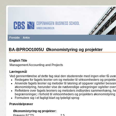
Forside
Arkiv
BA-BPROO1005U Økonomistyring og projekter
English Title
Management Accounting and Projects
Læringsmål
Ved gennemførelse af dette fag skal den studerende med ingen eller få uv
Redegøre for fagets teorier om og metoder til virksomheders og projekt
Anvende fagets teorier og metoder til løsning af opgaver og/eller besvarel
økonomistyring, herunder vise de nødvendige udregninger og/eller over
Reflektere over fagets teoriers og metoders indbyrdes sammenhæng, h
begrænsninger, i forhold til virksomheders og projekters økonomistyring
Formulere sig i et fagligt klart og tydeligt sprog
Prøve/delprøver
Økonomistyring og projekter:
Prøvens ECTS
7,5