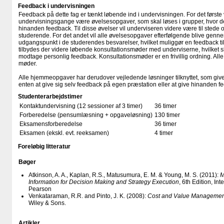
Feedback i undervisningen
Feedback på dette fag er tænkt løbende ind i undervisningen. For det første vi
undervisningsgange være øvelsesopgaver, som skal løses i grupper, hvor d
hinanden feedback. Til disse øvelser vil underviseren videre være til stede og
studerende. For det andet vil alle øvelsesopgaver efterfølgende blive gen
udgangspunkt i de studerendes besvarelser, hvilket muliggør en feedback til
tilbydes der videre løbende konsultationsmøder med underviserne, hvilket s
modtage personlig feedback. Konsultationsmøder er en frivillig ordning. Al
møder.
Alle hjemmeopgaver har derudover vejledende løsninger tilknyttet, som giv
enten at give sig selv feedback på egen præstation eller at give hinanden 
Studenterarbejdstimer
Kontaktundervisning (12 sessioner af 3 timer)
36 timer
Forberedelse (pensumlæsning + opgaveløsning)
130 timer
Eksamensforberedelse
36 timer
Eksamen (ekskl. evt. reeksamen)
4 timer
Foreløbig litteratur
Bøger
Atkinson, A. A., Kaplan, R.S., Matusumura, E. M. & Young, M. S. (2011):
M
Information for Decision Making and Strategy Execution
, 6th Edition, In
Pearson
Venkataraman, R.R. and Pinto, J. K. (2008):
Cost and Value Management
Wiley & Sons.
Artikler