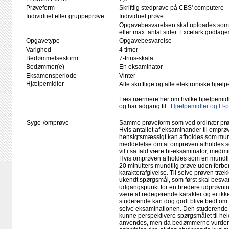
Prøveform
Skriftlig stedprøve på CBS' computere
Individuel eller gruppeprøve
Individuel prøve
Opgavebesvarelsen skal uploades som p
eller max. antal sider. Excelark godtage
Opgavetype
Opgavebesvarelse
Varighed
4 timer
Bedømmelsesform
7-trins-skala
Bedømmer(e)
En eksaminator
Eksamensperiode
Vinter
Hjælpemidler
Alle skriftlige og alle elektroniske hjæ
Læs nærmere her om hvilke hjælpemid
og har adgang til :
Hjælpemidler og IT-
Syge-/omprøve
Samme prøveform som ved ordinær pr
Hvis antallet af eksaminander til omprøv
hensigtsmæssigt kan afholdes som mundtl
meddelelse om at omprøven afholdes so
vil i så fald være bi-eksaminator, medm
Hvis omprøven afholdes som en mundtlig
20 minutters mundtlig prøve uden forber
karakterafgivelse. Til selve prøven træ
ukendt spørgsmål, som først skal besv
udgangspunkt for en bredere udprøvnin
være af redegørende karakter og er ik
studerende kan dog godt blive bedt om 
selve eksaminationen. Den studerende s
kunne perspektivere spørgsmålet til he
anvendes, men da bedømmerne vurdere