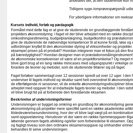
anbefales det, at den studerende kun me
Tidligere syge-/​omprøvespørgsmål udle
For yderligere informationer om reeksa
Kursets indhold, forløb og pædagogik
Formålet med dette fag er at give de studerende en grundlæggende forståe
projekters økonomistyring. I faget vil der blive arbejdet med en række discip
omkostningsestimering, budgetplanlægning, budgetkontrol og præstationsmå
give de studerende de nødvendige kompetencer til at kunne forstå, løse og 
udfordringer knyttet til den økonomiske styring af virksomheder og projekter
eksempel prisen på et produkt? Hvordan integrerer man et fokus på den fina
på bæredygtighed? Hvordan designer man et præstationsmålinginstrument
de økonomiske konsekvenser vil være af en projektforsinkelse? Og meget me
blive gjort brug af en lang række minicases med udgangspunkt i virkelige orga
forankre de teorier og metoder, som de studerende tillærer sig på faget.
Faget forløber sammenlagt over 12 sessioner spredt ud over 12 uger. I den fø
underviser til fagets indhold og struktur samt helt overordnet til økonomistyri
de efterfølgende ni sessioner, vil de enkelte økonomistyringsdiscipliner bliv
arbejdet med opgaver for at indarbejde fagets teorier og metoder. I den sidst
vil blive brugt tid på at forberede den forestående eksamen.
Beskrivelse af undervisningsformer
Undervisningen er bygget op omkring en grundbog for økonomistyring gener
økonomistyring på projekter mere specifikt samt en række akademiske artikl
tilstedeværelsesundervisning, hvor der vil blive lagt vægt på en kombinatio
samt opgaveløsning. Herudover vil der være en række hjemmeopgaver tilgæ
løbende gennem fagets afvikling og/eller som forberedelse til eksamen. Op
og fagligt niveau som den ordinære eksamensopgave og omhandler emner f
behandles til selve undervisningen.