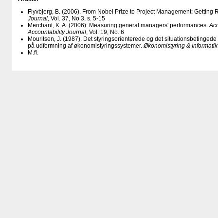
Flyvbjerg, B. (2006). From Nobel Prize to Project Management: Getting 
Journal,
Vol. 37, No 3, s. 5-15
Merchant, K. A. (2006). Measuring general managers' performances.
Acc
Accountability Journal
, Vol. 19, No. 6
Mouritsen, J. (1987). Det styringsorienterede og det situationsbetinge
på udformning af økonomistyringssystemer.
Økonomistyring & Informatik
M.fl.