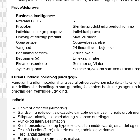
analyseresultater og hvilke konklusioner, der kan drages på basis af dis
Prøve/delprøver
Business Intelligence:
Prøvens ECTS
5
Prøveform
Skriftligt produkt udarbejdet hjemme
Individuel eller gruppeprøve
Individuel prøve
Omfang af skriftligt produkt
Max. 20 sider
Opgavetype
Opgavebesvarelse
Varighed
24 timer til udarbejdelse
Bedømmelsesform
7-trins-skala
Bedømmer(e)
En eksaminator
Eksamensperiode
Sommer og Vinter
Syge-/omprøve
Samme prøveform som ved ordinær pr
Kursets indhold, forløb og pædagogik
Faget omhandler metoder til analyse af erhvervsøkonomiske data (f.eks. om
kundetilfredshedsmålinger) som grundlag for konkret beslutningstagen unde
omkring den fremtidige udvikling.
Indhold
Deskriptiv statistik (kursorisk)
Sandsynlighedsteori, stokastiske variable og sandsynlighedsfordelinger
Stikprøveudvælgelsesmetoder og stikprøvefordelinger
Punkt- og intervalestimation
Konfidensinterval for og hypotesetest af én middelværdi, én andel og én
Test på to eller (flere) middelværdier, andele og varianser
Test i antalstabeller
Regressions- og korrelationsanalyse