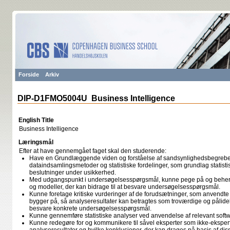
Forside
Arkiv
DIP-D1FMO5004U Business Intelligence
English Title
Business Intelligence
Læringsmål
Efter at have gennemgået faget skal den studerende:
Have en Grundlæggende viden og forståelse af sandsynlighedsbegrebet,
dataindsamlingsmetoder og statistiske fordelinger, som grundlag statisti
beslutninger under usikkerhed.
Med udgangspunkt i undersøgelsesspørgsmål, kunne pege på og behersk
og modeller, der kan bidrage til at besvare undersøgelsesspørgsmål.
Kunne foretage kritiske vurderinger af de forudsætninger, som anvendte 
bygger på, så analyseresultater kan betragtes som troværdige og pålidel
besvare konkrete undersøgelsesspørgsmål.
Kunne gennemføre statistiske analyser ved anvendelse af relevant softwa
Kunne redegøre for og kommunikere til såvel eksperter som ikke-eksperte