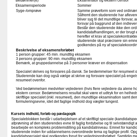
Bedømmer(e)
Eksaminator og ekstern censor
Eksamensperiode
Sommer
Syge-/omprøve
Samme prøveform som ved ordinær
Såfremt den studerende har aflever
bliver syg til det mundtlige forsvar, 
forsvar på baggrund af den indleve
Består den studerende ikke den ord
kandidatafhandlingen, er der brugt 
herefter et krav at specialekontrakte
studerende skal præcisere sin emn
godkendes på ny af specialekoordin
Beskrivelse af eksamensforløbet
1 person grupper: 45 min. mundtlig eksamen
3 persons grupper: 90 min. mundtlig eksamen
Bemærk, at gruppedannelse på 3 personer kræver en dispensation
Specialet skrives og forsvares på dansk. Se bestemmelser for resumeet o
Studerende kan dog også vælge at skrive og forsvare specialet på engel
resumeet ovenfor.
Ved bedømmelsen medvirker vejlederen (hvis flere vejledere da alene h
ekstern censor. Bedømmelsens resultat skal være et udtryk for en helheds
skriftlige specialet (inkl. resumeet), den mundtlige eksamination samt d
formuleringsevne, idet det faglige indhold dog vægter tungest.
Kursets indhold, forløb og pædagogik
Specialeblokken består i udarbejdelsen af et skriftligt speciale (kandidatspecia
afprøvning af den studerendes evne til faglig fordybelse og til selvstændigt 
bearbejde en kompleks problemstilling på kandidatniveau. Emnet for kandi
studerende inden for uddannelsens overordnede tema og faglige profil. Op
kandidatspecialet skal godkendes forud for vejledningsforløbet. Samtidig 