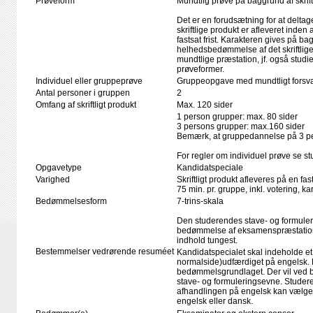
Prøveform
Mundtlig prøve på baggrund af skrift
Det er en forudsætning for at deltag
skriftlige produkt er afleveret inden
fastsat frist. Karakteren gives på ba
helhedsbedømmelse af det skriftlige
mundtlige præstation, jf. også stud
prøveformer.
Individuel eller gruppeprøve
Gruppeopgave med mundtligt forsva
Antal personer i gruppen
2
Omfang af skriftligt produkt
Max. 120 sider
1 person grupper: max. 80 sider
3 persons grupper: max.160 sider
Bemærk, at gruppedannelse på 3 pe
For regler om individuel prøve se 
Opgavetype
Kandidatspeciale
Varighed
Skriftligt produkt afleveres på en fas
75 min. pr. gruppe, inkl. votering, 
Bedømmelsesform
7-trins-skala
Den studerendes stave- og formule
bedømmelse af eksamenspræstation
indhold tungest.
Bestemmelser vedrørende resuméet
Kandidatspecialet skal indeholde e
normalside)udfærdiget på engelsk.
bedømmelsgrundlaget. Der vil ved 
stave- og formuleringsevne. Studere
afhandlingen på engelsk kan vælge
engelsk eller dansk.