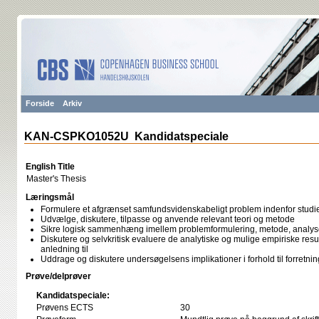
Forside
Arkiv
KAN-CSPKO1052U Kandidatspeciale
English Title
Master's Thesis
Læringsmål
Formulere et afgrænset samfundsvidenskabeligt problem indenfor studiet
Udvælge, diskutere, tilpasse og anvende relevant teori og metode
Sikre logisk sammenhæng imellem problemformulering, metode, analys
Diskutere og selvkritisk evaluere de analytiske og mulige empiriske res
anledning til
Uddrage og diskutere undersøgelsens implikationer i forhold til forretning
Prøve/delprøver
Kandidatspeciale:
Prøvens ECTS
30