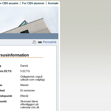
r CBS ansatte
For CBS alumner
Kontakt
Permalink
susinformation
g
Dansk
ets ECTS
5 ECTS
Obligatorisk (også
udbudt som valgfag)
au
Master
ghed
Et semester
ttidspunkt
Efterår
punkt
Skemaet bliver
offentliggjort på
calendar.cbs.dk