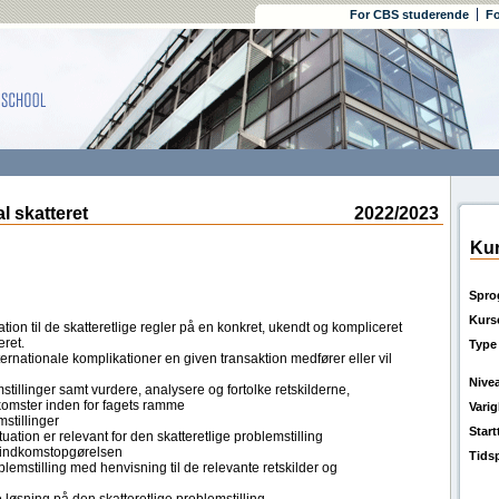
For CBS studerende
Fo
 skatteret
2022/2023
Kur
Spro
Kurs
ion til de skatteretlige regler på en konkret, ukendt og kompliceret
eret.
Type
ernationale komplikationer en given transaktion medfører eller vil
Nive
tillinger samt vurdere, analysere og fortolke retskilderne,
omster inden for fagets ramme
Vari
mstillinger
Star
uation er relevant for den skatteretlige problemstilling
l indkomstopgørelsen
Tids
lemstilling med henvisning til de relevante retskilder og