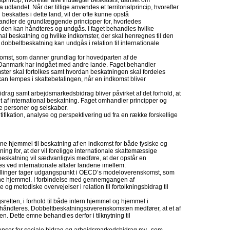
rincip, hvorefter alle indtægter beskattes, uanset om
udlandet. Når der tillige anvendes et territorialprincip, hvorefter
 beskattes i dette land, vil der ofte kunne opstå
andler de grundlæggende principper for, hvorledes
 den kan håndteres og undgås. I faget behandles hvilke
onal beskatning og hvilke indkomster, der skal henregnes til den
dobbeltbeskatning kan undgås i relation til internationale
mst, som danner grundlag for hovedparten af de
Danmark har indgået med andre lande. Faget behandler
er skal fortolkes samt hvordan beskatningen skal fordeles
n lempes i skattebetalingen, når en indkomst bliver
drag samt arbejdsmarkedsbidrag bliver påvirket af det forhold, at
t af international beskatning. Faget omhandler principper og
e personer og selskaber.
fikation, analyse og perspektivering ud fra en række forskellige
ne hjemmel til beskatning af en indkomst for både fysiske og
ning for, at der vil foreligge internationale skattemæssige
 beskatning vil sædvanligvis medføre, at der opstår en
s ved internationale aftaler landene imellem.
stillinger tager udgangspunkt i OECD’s modeloverenskomst, som
erne hjemmel. I forbindelse med gennemgangen af
g metodiske overvejelser i relation til fortolkningsbidrag til
etten, i forhold til både intern hjemmel og hjemmel i
håndteres. Dobbeltbeskatningsoverenskomsten medfører, at et af
. Dette emne behandles derfor i tilknytning til