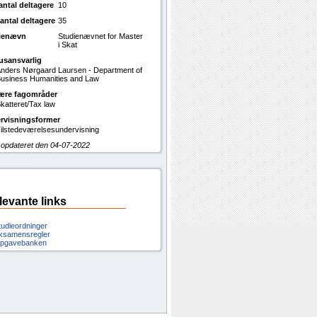
antal deltagere
10
antal deltagere
35
ienævn
Studienævnet for Master
i Skat
usansvarlig
nders Nørgaard Laursen - Department of
usiness Humanities and Law
ære fagområder
katteret/Tax law
rvisningsformer
ilstedeværelsesundervisning
 opdateret den 04-07-2022
levante links
tudieordninger
ksamensregler
pgavebanken