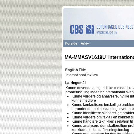
Forside
Arkiv
MA-MMASV1619U International
English Title
International tax law
Læringsmål
Kunne anvende den juridiske metode i relat
problemstilling indenfor international skatt
Kunne vurdere og analysere, hvilke int
kunne medføre
Kunne konkretisere forskellige problems
herunder dobbeltbeskatningsoverensk
Kunne identificere skatteretlige proble
Kunne vurdere om fakta i en konkret sit
Kunne håndtere teknikken i relation ti
Kunne analysere den skatteretlige prob
konkludere i form af løsningsforslag