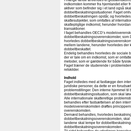
I mange lande anvendes et globalindkomstp
indkomsten kommer fra hjemlandet eller fra 
aktiver som befinder sig i et land også skal
dobbeltbeskatningssituationer. Faget omh
dobbeltbeskatningen opstår, og hvorledes
skattesubjekter, som omfattes af internati
skattepligtige indkomst, herunder hvordan 
transaktioner.
I faget behandles OECD’s modeloverensko
dobbeltbeskatningsoverenskomster, som 
hvorledes dobbeltbeskatningsoverenskomst
mellem landene, herunder hvorledes der ka
dobbeltbeskattet.
Endelig behandles hvorledes de sociale bi
der er tale om en indkomst, som er omfatte
metoder, som er gældende for både fysisk
Faget træner de studerende i problemidenti
retskilder.
Indhold
Faget indledes med at fastlægge den inter
juridiske personer, da dette er en forudsæt
problemstillinger. Den interne hjemmel til
dobbeltbeskatningssituation, som skal løse
Alle internationale skatteretlige problem
behandles efter fastsættelsen af den int
modeloverenskomsten drøftes principperne o
overenskomsten.
Dernæst behandles, hvorledes beskatningsr
dobbeltbeskatningsoverenskomsten, skal 
landene skal lempe for dobbeltbeskatningen
dobbeltbeskatningsoverenskomsten.