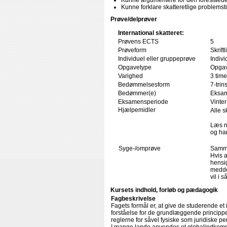
Kunne argumentere for den foreslåede 
Kunne forklare skatteretlige problemsti
Prøve/delprøver
International skatteret:
Prøvens ECTS
5
Prøveform
Skrif
Individuel eller gruppeprøve
Indivi
Opgavetype
Opgav
Varighed
3 time
Bedømmelsesform
7-trin
Bedømmer(e)
Eksam
Eksamensperiode
Vinter
Hjælpemidler
Alle s
Læs n
og har
Syge-/omprøve
Samme
Hvis a
hensig
medde
vil i 
Kursets indhold, forløb og pædagogik
Fagbeskrivelse
Fagets formål er, at give de studerende et
forståelse for de grundlæggende princippe
reglerne for såvel fysiske som juridiske pe