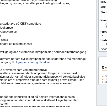
løsning på den skatteretlige problemstilling
Min. 
llinger og løsningsmodeller på et klart og korrekt sprog.
Max. 
Stud
Kurs
tlig stedprøve på CBS' computere
A
B
duel prøve
ebesvarelse
Prim
S
r
s-skala
Unde
inator og ekstern censor
T
Sidst
kriftlige og alle elektroniske hjælpemidler, herunder internetadgang
ærmere her om hvilke hjælpemidler de studerende må medbringe
 adgang til :
Hjælpemidler og IT-pakker
Re
 prøveform som ved ordinær prøve
ntallet af eksaminander til omprøven tilsiger, at prøven mest
S
tsmæssigt kan afholdes som mundtlig prøve, vil sekretariatet give
E
lelse om at omprøven afholdes som mundtlig prøve i stedet. Der
O
så fald være bi-eksaminator, medmindre prøven er ekstern.
 indgående kendskab til og på højeste internationale niveau
r og metoder i den internationale skatteret. Faget behandler
rsoner.