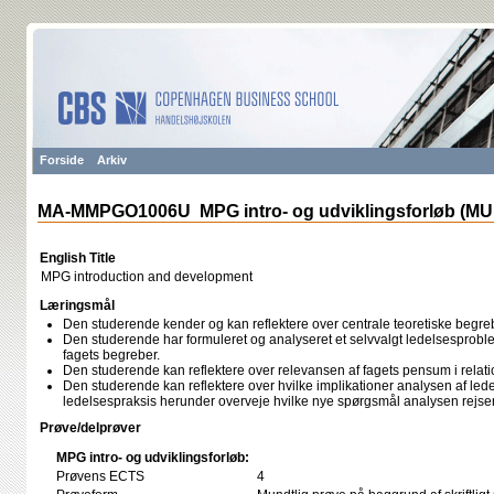
Forside
Arkiv
MA-MMPGO1006U MPG intro- og udviklingsforløb (MU
English Title
MPG introduction and development
Læringsmål
Den studerende kender og kan reflektere over centrale teoretiske begre
Den studerende har formuleret og analyseret et selvvalgt ledelsesprobl
fagets begreber.
Den studerende kan reflektere over relevansen af fagets pensum i relatio
Den studerende kan reflektere over hvilke implikationer analysen af lede
ledelsespraksis herunder overveje hvilke nye spørgsmål analysen rejse
Prøve/delprøver
MPG intro- og udviklingsforløb:
Prøvens ECTS
4