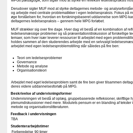
MPGs pædagogik, som sigter mod at styrke en refleksiv ledelsespraksis hos
Derudover sigter MUF mod at styrke deltagernes metode- og analyseforståe
og arbejde med centrale problematikker i egen ledelsespraksis. Fokus på 
øge forståelsen for, hvordan en forskningsbaseret uddannelse som MPG kan 
deltagernes ledelsespraksis – gennem hele MPG forløbet.
MUF strækker sig over fire dage. Hver dag vil bestå af en kombination af re
ledelsesmæssige problemer og så præsentation/diskussion af forskellige teor
temaer, som hver især leverer ressourcer til arbejdet med egen problemstillin
holdes sammen af den studerendes arbejde med en selvvalgt ledelsesmæss
arbejdet med egen ledelsesproblemstilling står således på fire ben:
Teori om ledelsesproblemer
Governance
Metode og analyse
Organisationsteori
Arbejdet med eget ledelsesproblem samt de fire ben giver tilsammen deltage
deres videre uddannelsesforløb på MPG.
Beskrivelse af undervisningsformer
Undervisningen vil bestå af oplæg, gruppebaserede refleksioner, skriftlige
plenumdiskussioner med mere. Modulets pensum er en blanding af tekster i
metode og organisationslitteraturen.
Feedback i undervisningen
TBA
Studenterarbejdstimer
Forberedelse
90 timer