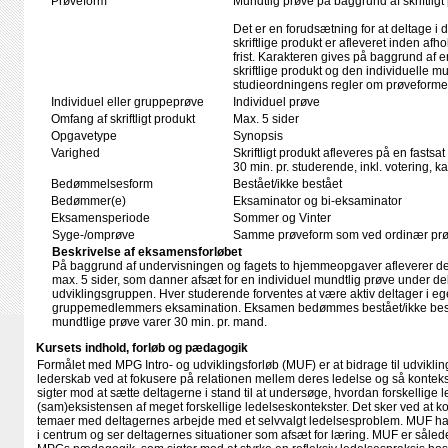
Prøveform
Mundtlig prøve på baggrund af skriftligt
Det er en forudsætning for at deltage i 
skriftlige produkt er afleveret inden afho
frist. Karakteren gives på baggrund af
skriftlige produkt og den individuelle mu
studieordningens regler om prøveforme
Individuel eller gruppeprøve
Individuel prøve
Omfang af skriftligt produkt
Max. 5 sider
Opgavetype
Synopsis
Varighed
Skriftligt produkt afleveres på en fastsat
30 min. pr. studerende, inkl. votering, 
Bedømmelsesform
Bestået/ikke bestået
Bedømmer(e)
Eksaminator og bi-eksaminator
Eksamensperiode
Sommer og Vinter
Syge-/omprøve
Samme prøveform som ved ordinær pr
Beskrivelse af eksamensforløbet
På baggrund af undervisningen og fagets to hjemmeopgaver afleverer d
max. 5 sider, som danner afsæt for en individuel mundtlig prøve under de
udviklingsgruppen. Hver studerende forventes at være aktiv deltager i eg
gruppemedlemmers eksamination. Eksamen bedømmes bestået/ikke bestå
mundtlige prøve varer 30 min. pr. mand.
Kursets indhold, forløb og pædagogik
Formålet med MPG Intro- og udviklingsforløb (MUF) er at bidrage til udvikli
lederskab ved at fokusere på relationen mellem deres ledelse og så kontek
sigter mod at sætte deltagerne i stand til at undersøge, hvordan forskellige 
(sam)eksistensen af meget forskellige ledelseskontekster. Det sker ved at 
temaer med deltagernes arbejde med et selvvalgt ledelsesproblem. MUF h
i centrum og ser deltagernes situationer som afsæt for læring. MUF er således