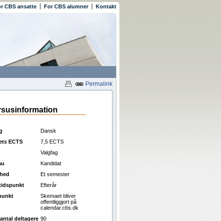
r CBS ansatte
For CBS alumner
Kontakt
Permalink
susinformation
g
Dansk
ets ECTS
7,5 ECTS
Valgfag
au
Kandidat
ghed
Et semester
ttidspunkt
Efterår
punkt
Skemaet bliver
offentliggjort på
calendar.cbs.dk
antal deltagere
90