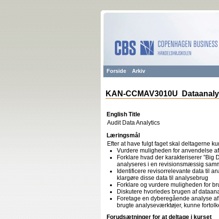
Forside
Arkiv
KAN-CCMAV3010U Dataanalyse
English Title
Audit Data Analytics
Læringsmål
Efter at have fulgt faget skal deltagerne k
Vurdere muligheden for anvendelse af
Forklare hvad der karakteriserer ”Big
analyseres i en revisionsmæssig s
Identificere revisorrelevante data til
klargøre disse data til analysebrug
Forklare og vurdere muligheden for brug
Diskutere hvorledes brugen af dataana
Foretage en dyberegående analyse af et
brugte analyseværktøjer, kunne fortolke
Forudsætninger for at deltage i kurset