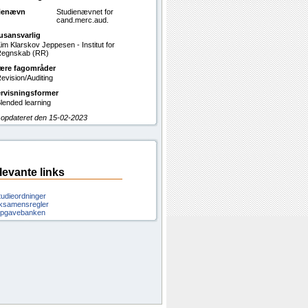
ienævn
Studienævnet for
cand.merc.aud.
usansvarlig
im Klarskov Jeppesen - Institut for
egnskab (RR)
ære fagområder
evision/Auditing
rvisningsformer
lended learning
 opdateret den 15-02-2023
levante links
tudieordninger
ksamensregler
pgavebanken