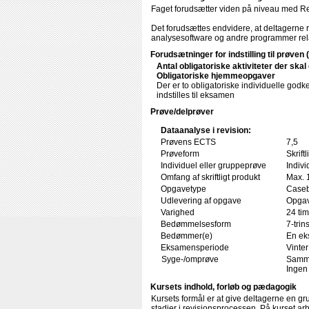
Faget forudsætter viden på niveau med R
Det forudsættes endvidere, at deltagerne r
analysesoftware og andre programmer relate
Forudsætninger for indstilling til prøven 
Antal obligatoriske aktiviteter der ska
Obligatoriske hjemmeopgaver
Der er to obligatoriske individuelle godk
indstilles til eksamen
Prøve/delprøver
Dataanalyse i revision:
Prøvens ECTS
7,5
Prøveform
Skrift
Individuel eller gruppeprøve
Indivi
Omfang af skriftligt produkt
Max. 
Opgavetype
Caseb
Udlevering af opgave
Opgav
Varighed
24 tim
Bedømmelsesform
7-trin
Bedømmer(e)
En ek
Eksamensperiode
Vinter
Syge-/omprøve
Samme
Ingen
Kursets indhold, forløb og pædagogik
Kursets formål er at give deltagerne en gr
stadier i revisionsprocessen. På kurset a