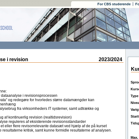
For CBS studerende
Fo
 i revision
2023/2024
Kur
Spro
Kurs
unne:
 dataanalyse i revisionsprocessen
Type
 Data” og redegøre for hvorledes større datamængder kan
Nive
ammenhæng
 analysebrug fra virksomheders IT systemer, samt udtrække og
Vari
Star
 af kontinuerlig revision (realtidsrevision)
lyse reguleres af eksisterende revisionsstandarder
Tids
 eller flere revisorrelevante datasæt ved hjælp af de på kurset
 resultaterne kritisk, samt kunne formidle resultaterne af analysen.
Max. 