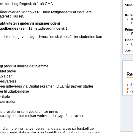
evision 1 og Regnskab 1 på CMA.
Stud
åder over en Windows PC med rettigheder til at installere
Kurs
ret til kurset.
K
R
(aktiviteter i undervisningsperioden)
l godkendes (se § 13 i studieordningen)
: 1
Prim
R
endelsesopgaver i faget, hvoraf en skal bestås før studenten kan
Unde
B
Sidst
ligt produkt udarbejdet hjemme
duel prøve
Re
15 sider
esvarelse
S
en udleveres via Digital eksamen (DE), når prøven starter
E
er til udarbejdelse
O
s-skala
saminator
 prøveform som ved ordinær prøve
 særlige bestemmelser vedrørende syge-/omprøven.
undig indføring i anvendelsen af dataanalyse på forskellige
rbejdes med dataanalyse og formidling af analyseresultater ved