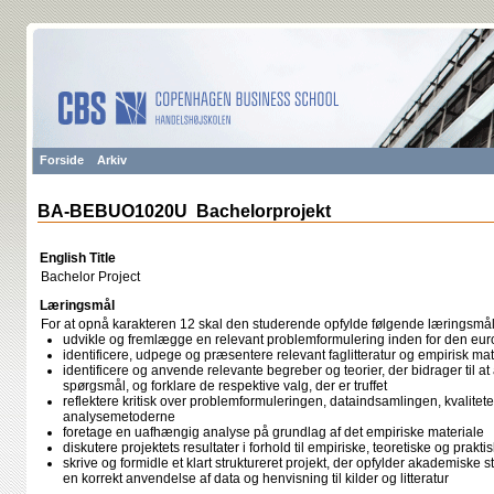
Forside
Arkiv
BA-BEBUO1020U Bachelorprojekt
English Title
Bachelor Project
Læringsmål
For at opnå karakteren 12 skal den studerende opfylde følgende læringsmål
udvikle og fremlægge en relevant problemformulering inden for den eu
identificere, udpege og præsentere relevant faglitteratur og empirisk mat
identificere og anvende relevante begreber og teorier, der bidrager til 
spørgsmål, og forklare de respektive valg, der er truffet
reflektere kritisk over problemformuleringen, dataindsamlingen, kvalitet
analysemetoderne
foretage en uafhængig analyse på grundlag af det empiriske materiale
diskutere projektets resultater i forhold til empiriske, teoretiske og prakt
skrive og formidle et klart struktureret projekt, der opfylder akademiske 
en korrekt anvendelse af data og henvisning til kilder og litteratur