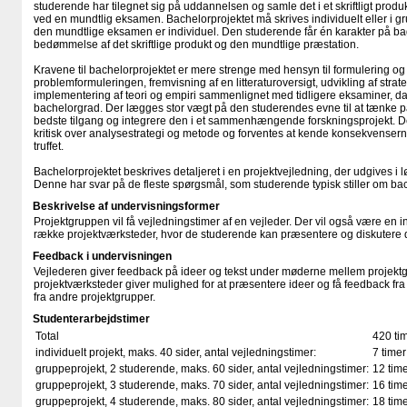
studerende har tilegnet sig på uddannelsen og samle det i et skriftligt produk
ved en mundtlig eksamen. Bachelorprojektet må skrives individuelt eller i 
den mundtlige eksamen er individuel. Den studerende får én karakter på b
bedømmelse af det skriftlige produkt og den mundtlige præstation.
Kravene til bachelorprojektet er mere strenge med hensyn til formulering og d
problemformuleringen, fremvisning af en litteraturoversigt, udvikling af strat
implementering af teori og empiri sammenlignet med tidligere eksaminer, 
bachelorgrad. Der lægges stor vægt på den studerendes evne til at tænke 
bedste tilgang og integrere den i et sammenhængende forskningsprojekt. D
kritisk over analysestrategi og metode og forventes at kende konsekvenserne
truffet.
Bachelorprojektet beskrives detaljeret i en projektvejledning, der udgives i l
Denne har svar på de fleste spørgsmål, som studerende typisk stiller om bac
Beskrivelse af undervisningsformer
Projektgruppen vil få vejledningstimer af en vejleder. Der vil også være en 
række projektværksteder, hvor de studerende kan præsentere og diskutere d
Feedback i undervisningen
Vejlederen giver feedback på ideer og tekst under møderne mellem projektg
projektværksteder giver mulighed for at præsentere ideer og få feedback fr
fra andre projektgrupper.
Studenterarbejdstimer
Total
420 ti
individuelt projekt, maks. 40 sider, antal vejledningstimer:
7 timer
gruppeprojekt, 2 studerende, maks. 60 sider, antal vejledningstimer:
12 tim
gruppeprojekt, 3 studerende, maks. 70 sider, antal vejledningstimer:
16 tim
gruppeprojekt, 4 studerende, maks. 80 sider, antal vejledningstimer:
18 tim