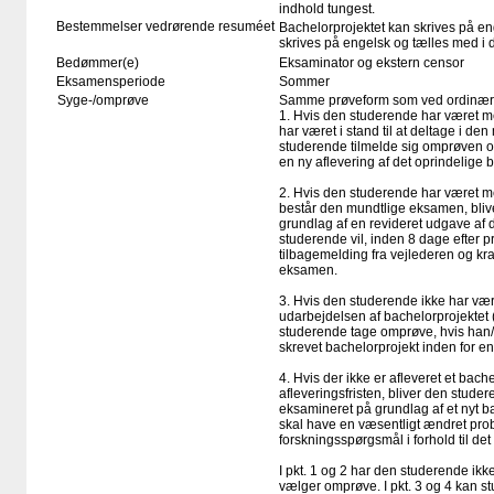
indhold tungest.
Bestemmelser vedrørende resuméet
Bachelorprojektet kan skrives på en
skrives på engelsk og tælles med i d
Bedømmer(e)
Eksaminator og ekstern censor
Eksamensperiode
Sommer
Syge-/omprøve
Samme prøveform som ved ordinær
1. Hvis den studerende har været me
har været i stand til at deltage i d
studerende tilmelde sig omprøven 
en ny aflevering af det oprindelige 
2. Hvis den studerende har været med
består den mundtlige eksamen, bli
grundlag af en revideret udgave af d
studerende vil, inden 8 dage efter prø
tilbagemelding fra vejlederen og krav
eksamen.
3. Hvis den studerende ikke har været
udarbejdelsen af bachelorprojektet
studerende tage omprøve, hvis han/h
skrevet bachelorprojekt inden for en 
4. Hvis der ikke er afleveret et bach
afleveringsfristen, bliver den studer
eksamineret på grundlag af et nyt ba
skal have en væsentligt ændret pro
forskningsspørgsmål i forhold til det 
I pkt. 1 og 2 har den studerende ikke
vælger omprøve. I pkt. 3 og 4 kan s