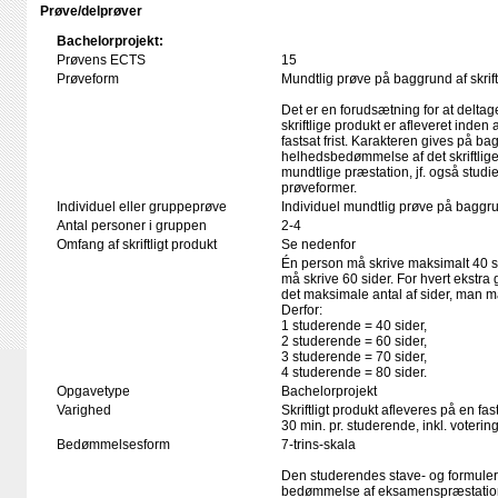
Prøve/delprøver
Bachelorprojekt:
Prøvens ECTS
15
Prøveform
Mundtlig prøve på baggrund af skrift
Det er en forudsætning for at deltag
skriftlige produkt er afleveret inden
fastsat frist. Karakteren gives på ba
helhedsbedømmelse af det skriftlige
mundtlige præstation, jf. også stud
prøveformer.
Individuel eller gruppeprøve
Individuel mundtlig prøve på bagg
Antal personer i gruppen
2-4
Omfang af skriftligt produkt
Se nedenfor
Én person må skrive maksimalt 40 s
må skrive 60 sider. For hvert ekstra
det maksimale antal af sider, man m
Derfor:
1 studerende = 40 sider,
2 studerende = 60 sider,
3 studerende = 70 sider,
4 studerende = 80 sider.
Opgavetype
Bachelorprojekt
Varighed
Skriftligt produkt afleveres på en fas
30 min. pr. studerende, inkl. voteri
Bedømmelsesform
7-trins-skala
Den studerendes stave- og formule
bedømmelse af eksamenspræstation