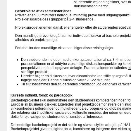
studerende vejledningstimer, hvis 
dokumentation herfor.
Beskrivelse af eksamensforløbet
Prøven er en 30 minutters individuel mundtlig prøve med udgangspunkt i et
Projektet udarbejdes i grupper på 2-4 studerende.
Projektsproget er enten dansk eller engelsk efter de studerendes eget va
Den mundtlige prøve foregår som et individuelt forsvar af bachelorprojek
afholdes på projektsproget.
Forløbet for den mundtlige eksamen følger disse retningslinjer:
Den studerende indleder med en kort præsentation af ca. 3-4 minutt
præsentationen er at uddybe væsentlige diskussionspunkter og konklus
perspektiver end de i opgaven anlagte. Præsentationen er således
ik
skriftlige produkt.
Herefter følger en diskussion, hvor eksaminator kan stille spørgsmål
faglige aspekter. Denne diskussion varer 20-22 minutter.
Til slut bedømmes den studerendes præstation, og der gives karakter
Kursets indhold, forløb og pædagogik
Bachelorprojektet skal demonstrere den studerendes kompetencer inden fo
Europæisk Business dækker. Ligeledes skal projektet demonstrere den stud
virksomheders udfordringer og muligheder på europæiske og globale markede
der relaterer sig til politiske, sociale og kulturelle områder, der udgør en 
dette for øje vælger de studerende et område af interesse.
Det endelige bachelorprojekt er det sidste og største stykke arbejde på HA 
Bachelorprojektet giver mulighed for at kombinere og integrere den viden o