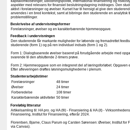
kapitalomkostninger, udlodningspolitik, international finansiering og risikost
aspekter med relevans for finansiel beslutningstagning inddrages. Den stud
aktivt i forelæsninger og øvelser. Kurset har til hensigt at give den studeren
anvendes i en bred kontekst, samt at bibringe den studerende en analytisk ti
problemstillinger.
Beskrivelse af undervisningsformer
Forelæsninger, øvelser og en karakterbærende hjemmeopgave.
Feedback i undervisningen
Den studerende får markante muligheder for løbende og fremadrettet feedb
studerende (form 1) og på ren individuel indsats (form 1 og 2).
Form 1: Dialogbaserede øvelser baseret på forudgående arbejde med opgave
svarende til den afsluttende 2-timers prøve.
Form 2: Hjemmeopgave som en integreret del af læringsforløbet. Opgaven e
Efter afleveringen drøftes løsningsmulighederne i plenum.
Studenterarbejdstimer
Forelæsninger
48 timer
Øvelser
24 timer
Forberedelse
108 timer
Karakterbærende aktiviteter
50 timer
Foreløbig litteratur
Artikelsamling til: HA pro. og HA (fil) - Finansiering & HA (it) - Virksomheden
Finansiering, Institut for Finansiering, efterår 2024.
Florentsen, Bjarne, Claus Parum og Carsten Sørensen: Øvelser, Institut for 
via Canvas).