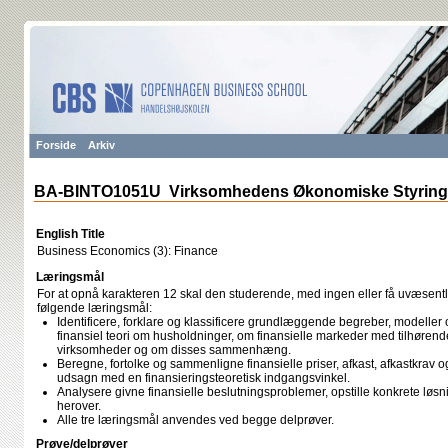
Forside
Arkiv
BA-BINTO1051U Virksomhedens Økonomiske Styring (
English Title
Business Economics (3): Finance
Læringsmål
For at opnå karakteren 12 skal den studerende, med ingen eller få uvæsentli
følgende læringsmål:
Identificere, forklare og klassificere grundlæggende begreber, modeller
finansiel teori om husholdninger, om finansielle markeder med tilhørende
virksomheder og om disses sammenhæng.
Beregne, fortolke og sammenligne finansielle priser, afkast, afkastkrav 
udsagn med en finansieringsteoretisk indgangsvinkel.
Analysere givne finansielle beslutningsproblemer, opstille konkrete løsn
herover.
Alle tre læringsmål anvendes ved begge delprøver.
Prøve/delprøver