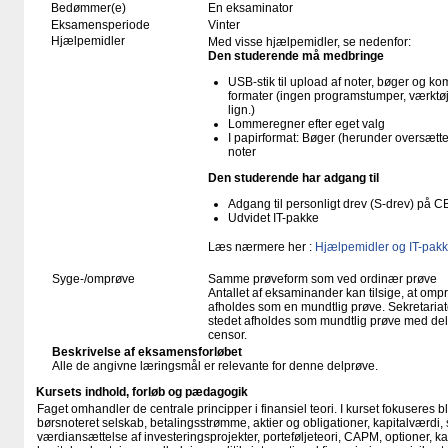
Bedømmer(e)
En eksaminator
Eksamensperiode
Vinter
Hjælpemidler
Med visse hjælpemidler, se nedenfor:
Den studerende må medbringe
USB-stik til upload af noter, bøger og k
formater (ingen programstumper, værktøj
lign.)
Lommeregner efter eget valg
I papirformat: Bøger (herunder oversæt
noter
Den studerende har adgang til
Adgang til personligt drev (S-drev) på 
Udvidet IT-pakke
Læs nærmere her :
Hjælpemidler og IT-pakk
Syge-/omprøve
Samme prøveform som ved ordinær prøve
Antallet af eksaminander kan tilsige, at o
afholdes som en mundtlig prøve. Sekretariate
stedet afholdes som mundtlig prøve med delt
censor.
Beskrivelse af eksamensforløbet
Alle de angivne læringsmål er relevante for denne delprøve.
Kursets indhold, forløb og pædagogik
Faget omhandler de centrale principper i finansiel teori. I kurset fokuseres b
børsnoteret selskab, betalingsstrømme, aktier og obligationer, kapitalværdi,
værdiansættelse af investeringsprojekter, porteføljeteori, CAPM, optioner, ka