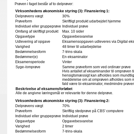
Prøven i faget består af to delprøver:
Virksomhedens økonomiske styring (3): Finansiering 1:
Delprøvens vægt
30%
Prøveform
Skriftligt produkt udarbejdet hjemme
Individuel eller gruppeprøve
Individuel prøve
Omfang af skriftligt produkt
Max. 10 sider
Opgavetype
Opgavebesvarelse
Udlevering af opgave
Eksamensopgaven udleveres via Digital eks
Varighed
48 timer til udarbejdelse
Bedømmelsesform
7-trins-skala
Bedømmer(e)
En eksaminator
Eksamensperiode
Vinter
Syge-/omprøve
Samme prøveform som ved ordinær prøve
Hvis antallet af eksaminander til omprøven ti
hensigtsmæssigt kan afholdes som mundtlig p
meddelelse om at omprøven afholdes som mund
fald være bi-eksaminator, medmindre prøven
Beskrivelse af eksamensforløbet
Alle de angivne læringsmål er relevante for denne delprøve.
Virksomhedens økonomiske styring (3): Finansiering 2:
Delprøvens vægt
70%
Prøveform
Skriftlig stedprøve på CBS' computere
Individuel eller gruppeprøve
Individuel prøve
Opgavetype
Opgavebesvarelse
Varighed
2 timer
Bedømmelsesform
7-trins-skala