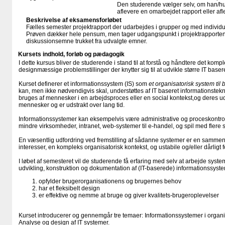
Den studerende vælger selv, om han/hu
aflevere en omarbejdet rapport eller afl
Beskrivelse af eksamensforløbet
Fælles semester projektrapport der udarbejdes i grupper og med individue
Prøven dækker hele pensum, men tager udgangspunkt i projektrapporten 
diskussionsemne trukket fra udvalgte emner.
Kursets indhold, forløb og pædagogik
I dette kursus bliver de studerende i stand til at forstå og håndtere det komp
designmæssige problemstillinger der knytter sig til at udvikle større IT bas
Kurset definerer et informationssystem (IS) som
et organisatorisk system til
kan, men ikke nødvendigvis skal, understøttes af IT baseret informationstek
bruges af mennesker i en arbejdsproces eller en social kontekst,og deres u
mennesker og er udstrakt over lang tid.
Informationssystemer kan eksempelvis være administrative og proceskontrol
mindre virksomheder, intranet, web-systemer til e-handel, og spil med flere 
En væsentlig udfordring ved fremstilling af sådanne systemer er en samme
interesser, en kompleks organisatorisk kontekst, og ustabile og/eller dårligt 
I løbet af semesteret vil de studerende få erfaring med selv at arbejde syst
udvikling, konstruktion og dokumentation af (IT-baserede) informationssyste
opfylder brugerorganisationens og brugernes behov
har et fleksibelt design
er effektive og nemme at bruge og giver kvalitets-brugeroplevelser
Kurset introducerer og gennemgår tre temaer: Informationssystemer i organis
Analyse og design af IT systemer.