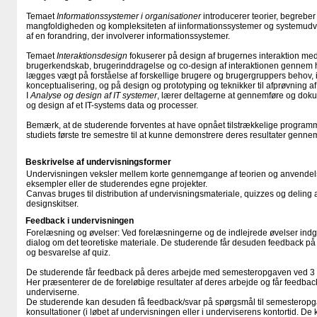
Temaet
Informationssystemer i organisationer
introducerer teorier, begreber o
mangfoldigheden og kompleksiteten af iinformationssystemer og systemudvi
af en forandring, der involverer informationssystemer.
Temaet
Interaktionsdesign
fokuserer på design af brugernes interaktion med
brugerkendskab, brugerinddragelse og co-design af interaktionen gennem h
lægges vægt på forståelse af forskellige brugere og brugergruppers behov,
konceptualisering, og på design og prototyping og teknikker til afprøvning a
I
Analyse og design af IT systemer
, lærer deltagerne at gennemføre og dok
og design af et IT-systems data og processer.
Bemærk, at de studerende forventes at have opnået tilstrækkelige progr
studiets første tre semestre til at kunne demonstrere deres resultater genne
Beskrivelse af undervisningsformer
Undervisningen veksler mellem korte gennemgange af teorien og anvendelse
eksempler eller de studerendes egne projekter.
Canvas bruges til distribution af undervisningsmateriale, quizzes og deling
designskitser.
Feedback i undervisningen
Forelæsning og øvelser: Ved forelæsningerne og de indlejrede øvelser indg
dialog om det teoretiske materiale. De studerende får desuden feedback på
og besvarelse af quiz.
De studerende får feedback på deres arbejde med semesteropgaven ved 3 w
Her præsenterer de de foreløbige resultater af deres arbejde og får feedba
underviserne.
De studerende kan desuden få feedback/svar på spørgsmål til semesteropg
konsultationer (i løbet af undervisningen eller i underviserens kontortid. De k