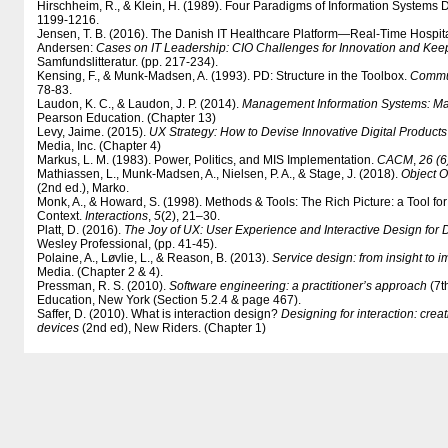
Hirschheim, R., & Klein, H. (1989). Four Paradigms of Information Systems
1199-1216.
Jensen, T. B. (2016). The Danish IT Healthcare Platform—Real-Time Hospital
Andersen:
Cases on IT Leadership: CIO Challenges for Innovation and Keep
Samfundslitteratur. (pp. 217-234).
Kensing, F., & Munk-Madsen, A. (1993). PD: Structure in the Toolbox.
Commun
78-83.
Laudon, K. C., & Laudon, J. P. (2014).
Management Information Systems: Man
Pearson Education. (Chapter 13)
Levy, Jaime. (2015).
UX Strategy: How to Devise Innovative Digital Product
Media, Inc. (Chapter 4)
Markus, L. M. (1983). Power, Politics, and MIS Implementation.
CACM
,
26 (6
Mathiassen, L., Munk-Madsen, A., Nielsen, P. A., & Stage, J. (2018).
Object O
(2nd ed.), Marko.
Monk, A., & Howard, S. (1998). Methods & Tools: The Rich Picture: a Tool f
Context.
Interactions
,
5
(2), 21–30.
Platt, D. (2016).
The Joy of UX: User Experience and Interactive Design for
Wesley Professional, (pp. 41-45).
Polaine, A., Løvlie, L., & Reason, B. (2013).
Service design: from insight to 
Media. (Chapter 2 & 4).
Pressman, R. S. (2010).
Software engineering: a practitioner’s approach
(7t
Education, New York (Section 5.2.4 & page 467).
Saffer, D. (2010). What is interaction design?
Designing for interaction: crea
devices
(2nd ed), New Riders. (Chapter 1)