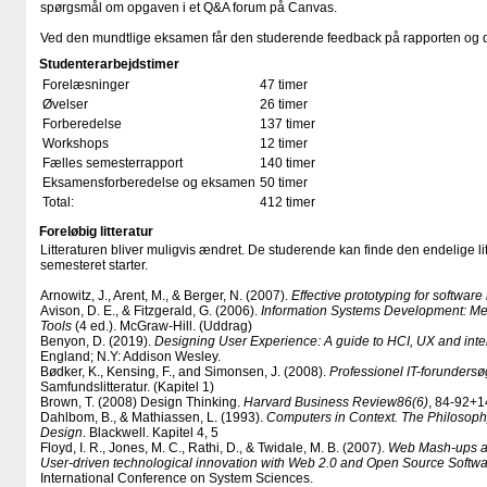
spørgsmål om opgaven i et Q&A forum på Canvas.
Ved den mundtlige eksamen får den studerende feedback på rapporten og d
Studenterarbejdstimer
Forelæsninger
47 timer
Øvelser
26 timer
Forberedelse
137 timer
Workshops
12 timer
Fælles semesterrapport
140 timer
Eksamensforberedelse og eksamen
50 timer
Total:
412 timer
Foreløbig litteratur
Litteraturen bliver muligvis ændret. De studerende kan finde den endelige li
semesteret starter.
Arnowitz, J., Arent, M., & Berger, N. (2007).
Effective prototyping for softwar
Avison, D. E., & Fitzgerald, G. (2006).
Information Systems Development: Me
Tools
(4 ed.). McGraw-Hill. (Uddrag)
Benyon, D. (2019).
Designing User Experience: A guide to HCI, UX and inte
England; N.Y: Addison Wesley.
Bødker, K., Kensing, F., and Simonsen, J. (2008).
Professionel IT-forunders
Samfundslitteratur. (Kapitel 1)
Brown, T. (2008) Design Thinking.
Harvard Business Review
86(6)
, 84-92+1
Dahlbom, B., & Mathiassen, L. (1993).
Computers in Context. The Philosoph
Design
. Blackwell. Kapitel 4, 5
Floyd, I. R., Jones, M. C., Rathi, D., & Twidale, M. B. (2007).
Web Mash-ups an
User-driven technological innovation with Web 2.0 and Open Source Softwa
International Conference on System Sciences.