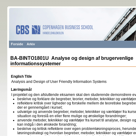
Forside
Arkiv
BA-BINTO1801U Analyse og design af brugervenlige
informationssystemer
English Title
Analysis and Design of User Friendly Information Systems
Læringsmål
I projektet og den afsluttende eksamen skal den studerende demonstrere evn
beskrive og forklare de begreber, teorier, metoder, teknikker og værktøje
reflektere kritisk over ligheder og forskelle mellem de teoretiske begrebe
der er gennemgået i kurset;
udvælge og anvende begreber, metoder, teknikker og værktøjer fra kurse
situation og foreslå en eller flere mulige og ønskelige forandringer;
anvende metoder, teknikker og værktøjer fra kurset til analyse, design og
kan indgå i den ønskede forandring;
beskrive og kritisk reflektere over egen problemløsningsproces, herunde
løsningsstrategi og hvordan begreber, metoder, teknikker og værktøjer e