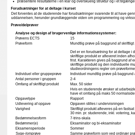
præsentere resultaterne i en klar og overskuelig struktur og i et tilgængel
Forudsætninger for at deltage i kurset
Det forventes at de studerende har forudsætninger svarende til at have genne
uddannelsen, herunder grundlæggende viden om programmering og virkso
Prøve/delprøver
Analyse og design af brugervenlige informationssystemer:
Prøvens ECTS
15
Prøveform
Mundtlig prøve på baggrund af skriftligt
Det er en forudsætning for at deltage i 
skriftlige produkt er afleveret inden afho
frist. Karakteren gives på baggrund af
skriftlige produkt og den individuelle mu
studieordningens regler om prøveforme
Individuel eller gruppeprøve
Individuel mundtlig prøve på baggrund
Antal personer i gruppen
2-4
Omfang af skriftligt produkt
Max. 50 sider
Hvis en studerende ønsker at udarbejde
have et omfang på maks 50 normalsider
Opgavetype
Rapport
Udlevering af opgave
Opgaven stilles i undervisningen
Varighed
Skriftligt produkt afleveres på en fastsat
30 min. pr. studerende, inkl. votering, 
Bedømmelsesform
7-trins-skala
Bedømmer(e)
Eksaminator og bi-eksaminator
Eksamensperiode
Sommer
Syge-/omprøve
Samme prøveform som ved ordinær pr