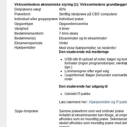
Virksomhedens økonomiske styring (1): Virksomhedens grundlæggend
Delprøvens vægt
40%
Prøveform
Skriftlig stedprøve på CBS' computere
Individuel eller gruppeprøve
Individuel prøve
Opgavetype
Opgavebesvarelse
Varighed
4 timer
Bedømmelsesform
7-trins-skala
Bedømmer(e)
Eksaminator og bi-eksaminator
Eksamensperiode
Vinter
Hjælpemidler
Med visse hjælpemidler, se nedenfor:
Den studerende må medbringe
USB-stik til upload af noter, bøger og k
formater (ingen programstumper, værktøj
lign.)
Lommeregner efter eget valg
I papirformat: Bøger (herunder oversæt
noter
Den studerende har adgang til
Udvidet IT-pakke
Læs nærmere her :
Hjælpemidler og IT-pakk
Syge-/omprøve
Samme prøveform som ved ordinær prøve
Antallet af eksaminander kan tilsige, at o
afholdes som en mundtlig prøve. Sekretariate
stedet afholdes som mundtlig prøve med delt