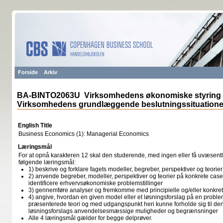
Forside
Arkiv
BA-BINTO2063U Virksomhedens økonomiske styring (
Virksomhedens grundlæggende beslutningssituatione
English Title
Business Economics (1): Managerial Economics
Læringsmål
For at opnå karakteren 12 skal den studerende, med ingen eller få uvæsentli
følgende læringsmål:
1) beskrive og forklare fagets modeller, begreber, perspektiver og teorier
2) anvende begreber, modeller, perspektiver og teorier på konkrete cas
identificere erhvervsøkonomiske problemstillinger
3) gennemføre analyser og fremkomme med principielle og/eller konkret
4) angive, hvordan en given model eller et løsningsforslag på en proble
præsenterede teori og med udgangspunkt heri kunne forholde sig til de
løsningsforslags anvendelsesmæssige muligheder og begrænsninger
Alle 4 læringsmål gælder for begge delprøver.