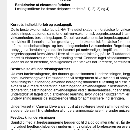
censor.
Beskrivelse af eksamensforløbet
Læringsmålene for denne delprøve er delmål 1), 2), 3) og 4).
Kursets indhold, forløb og pædagogik
Dette første økonomiske fag på HA(IT)-studiet skaber en forståelse for vir
beslutningssituationer, samt for et erhvervsøkonomisk begrebsapparat til a
virksomheders beslutningstagen. Det erhvervsøkonomiske begrebsapparat de
medvirker til dannelsen af en grundlæggende økonomisk forståelse for ideel
informationsbehandlings- og beslutningsmetoder i virksomheder. Begrebsa
opbygget af beslutningsmodeller baseret på nødvendige, simplificerende fo
begrebsapparat føres videre i flere af de økonomiske fag på HA-IT-uddannel
teoretisk elaboreres videre på grundlag heraf. Gennem faget afstedkommes
viden for de studerende, som ligeledes kan tænkes ind i bredere, samfund
Beskrivelse af undervisningsformer
Ud over forelæsningerne, der danner grundstammen i undervisningen, lægges 
antal øvelsesopgaver. De studerende vil herigennem blive trænet i at analy
beslutningssituationer og anvende beregningsmodeller til løsning af disse
evne til at vurdere teoriers forudsætninger og anvendelighed. Sidstnævnte, 
teoriers forudsætninger og anvendelighed ved tilstedeværelsesundervisningen
understøttet af fagets brug af blended learning, hvor videoer, quizzer mm. er
undervisningsmæssige supplerende tiltag for at maksimere indlæringen.
Under kurset vil Canvas blive anvendt til at strukturere faget i almindelighed,
studerende samt til distribution af undervisningsmateriale - herunder quizze
Feedback i undervisningen
Samtidig med at forelæsningerne lægger op til dialog og interaktivitet, får 
individuel feedback løbende i undervisningsforløbet af forelæseren og øve