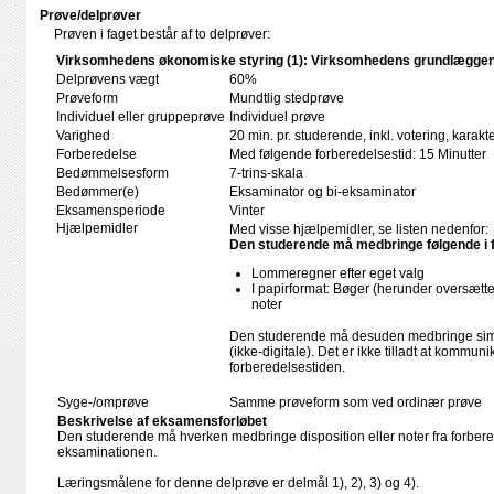
Prøve/delprøver
Prøven i faget består af to delprøver:
Virksomhedens økonomiske styring (1): Virksomhedens grundlæggend
Delprøvens vægt
60%
Prøveform
Mundtlig stedprøve
Individuel eller gruppeprøve
Individuel prøve
Varighed
20 min. pr. studerende, inkl. votering, kara
Forberedelse
Med følgende forberedelsestid: 15 Minutter
Bedømmelsesform
7-trins-skala
Bedømmer(e)
Eksaminator og bi-eksaminator
Eksamensperiode
Vinter
Hjælpemidler
Med visse hjælpemidler, se listen nedenfor:
Den studerende må medbringe følgende i 
Lommeregner efter eget valg
I papirformat: Bøger (herunder oversæt
noter
Den studerende må desuden medbringe simp
(ikke-digitale). Det er ikke tilladt at kommun
forberedelsestiden.
Syge-/omprøve
Samme prøveform som ved ordinær prøve
Beskrivelse af eksamensforløbet
Den studerende må hverken medbringe disposition eller noter fra forbered
eksaminationen.
Læringsmålene for denne delprøve er delmål 1), 2), 3) og 4).