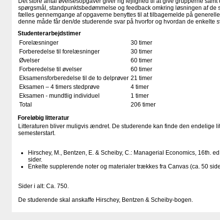
Det store antal øvelsesopgaver giver rig lejlighed til at give grupperne sam
spørgsmål, standpunktsbedømmelse og feedback omkring løsningen af de st
fælles gennemgange af opgaverne benyttes til at tilbagemelde på generelle 
denne måde får den/de studerende svar på hvorfor og hvordan de enkelte sva
Studenterarbejdstimer
Forelæsninger
30 timer
Forberedelse til forelæsninger
30 timer
Øvelser
60 timer
Forberedelse til øvelser
60 timer
Eksamensforberedelse til de to delprøver
21 timer
Eksamen – 4 timers stedprøve
4 timer
Eksamen - mundtlig individuel
1 timer
Total
206 timer
Foreløbig litteratur
​Litteraturen bliver muligvis ændret. De studerende kan finde den endelige li
semesterstart.
Hirschey, M., Bentzen, E. & Scheiby, C.: Managerial Economics, 16th. e
sider.
Enkelte supplerende noter og materialer trækkes fra Canvas (ca. 50 side
Sider i alt: Ca. 750.
De studerende skal anskaffe Hirschey, Bentzen & Scheiby-bogen.