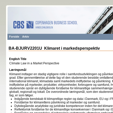
Forside
Arkiv
BA-BJURV2201U Klimaret i markedsperspektiv
English Title
Climate Law in a Market Perspective
Læringsmål
Klimaret indtager en stadig vigtigere rolle i samfundsudviklingen og påvirker
grad. Efter gennemførelse af dette fag vil den studerende besidde omfatte
international klimaret, klimadata samt markedets indflydelse og påvirkning.
indflydelse på markeder, produkter, virksomheder, forbrugere og samfund, hv
studerende opnår en dybtgående forståelse for klimaretlige sammenhænge 
globalt, regionalt og lokalt. De overordnede læringsmål, som den studerende 
fag, er som følger.
Indgående kendskab til klimaretlige regler og data i Danmark, EU og i F
Forståelse for klimarettens påvirkning af markeder og samfund.
Dybdegående analytiske og juridiske kompetencer inden for det klimare
Reflektorisk forståelse for de klimaretlige konsekvenser i Danmark og i 