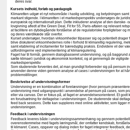
deres svar.
Kursets indhold, forløb og pædagogik
Klimaretten udgør et nyt retsområde i hastig udvikling, og betydningen samt
markant stigende. I klimaretten i et markedsperspektiv undersøges de juri
europæisk og internationalt plan. Dette inkluderer analyse af den danske- 
lovgivning afledt af the Green Deal, Fit for 55, Paris-aftalen og relevant ret
at facilitere en dybdegående forståelse af de regulatoriske forpligtelser o
og deres værdikæde står overfor.
Kurset undersøger, hvordan virksomheder tilpasser sig og potentielt drager fo
blive diskuteret virksomhedernes rolle i forhold til klimaretlig regulering, meto
samt etablering af incitamenter for bæredygtig praksis. Endvidere vil der væ
udfordringerne ved implementering af klimaregulering.
Faget har til formål, gennem dialogbasseret undervisning, og på baggrund a
sætte klimaet i juridisk og økonomisk kontekst, og at gennemgå de vigtigste o
markedsperspektiv.
Som studerende forventes det, at man grundigt forbereder sig på pensum in
anvender denne viden gennem analyse af cases i undervisningen for at hå
problemstillinger.
Beskrivelse af undervisningsformer
Undervisning er en kombination af forelæsninger (hvor pensum præsenteres
undervisning med udgangspunkt i anvendelse af pensum på cases, som præ
eller via canvas. Der er fokus på, at faget er anvendelsesorienteret. Et god
en forudsætning for deltagelse i undervisningen. De studerende skal deltag
feed back sessions. Dette kan suppleres med online aktiviteter, som ligger 
undervisningen.
Feedback i undervisningen
Feedback leveres både i undervisningssammenhæng og gennem potentielle on
overensstemmelse med fagets læringsmål, der omfatter kendskab, forståelse,
til klimaret. Cases, opgaver og dialog inden for faget integrerer feedback, d