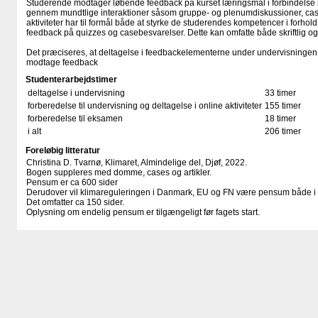
Studerende modtager løbende feedback på kurset læringsmål i forbindelse
gennem mundtlige interaktioner såsom gruppe- og plenumdiskussioner, cas
aktiviteter har til formål både at styrke de studerendes kompetencer i forhold
feedback på quizzes og casebesvarelser. Dette kan omfatte både skriftlig o
Det præciseres, at deltagelse i feedbackelementerne under undervisningen 
modtage feedback
Studenterarbejdstimer
deltagelse i undervisning
33 timer
forberedelse til undervisning og deltagelse i online aktiviteter
155 timer
forberedelse til eksamen
18 timer
i alt
206 timer
Foreløbig litteratur
Christina D. Tvarnø, Klimaret, Almindelige del, Djøf, 2022.
Bogen suppleres med domme, cases og artikler.
Pensum er ca 600 sider
Derudover vil klimareguleringen i Danmark, EU og FN være pensum både i 
Det omfatter ca 150 sider.
Oplysning om endelig pensum er tilgængeligt før fagets start.