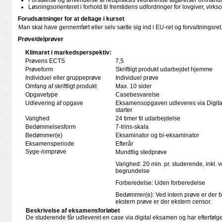
Forståelse og anvendelse af retspraksis vedrørende afgørelser omhand
Løsningsorienteret i forhold til fremtidens udfordringer for lovgiver, vir
Forudsætninger for at deltage i kurset
Man skal have gennemført eller selv sætte sig ind i EU-ret og forvaltningsret
Prøve/delprøver
Klimaret i markedsperspektiv:
Prøvens ECTS
7,5
Prøveform
Skriftligt produkt udarbejdet hjemme
Individuel eller gruppeprøve
Individuel prøve
Omfang af skriftligt produkt
Max. 10 sider
Opgavetype
Casebesvarelse
Udlevering af opgave
Eksamensopgaven udleveres via Digita
starter
Varighed
24 timer til udarbejdelse
Bedømmelsesform
7-trins-skala
Bedømmer(e)
Eksaminator og bi-eksaminator
Eksamensperiode
Efterår
Syge-/omprøve
Mundtlig stedprøve
Varighed: 20 min. pr. studerende, inkl. 
begrundelse
Forberedelse: Uden forberedelse
Bedømmer(e): Ved intern prøve er der 
ekstern prøve er der ekstern censor.
Beskrivelse af eksamensforløbet
De studerende får udleveret en case via digital eksamen og har efterfølge