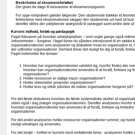
Beskrivelse af eksamensforløbet
Der gives tre døgn til besvarelse af eksamensopgaven.
For syge-/omprøven gælder følgende: Den studerende trækker et teoretis
forbindelse med eksaminationen lægger den studerende ud med sit bud 
derefter stilles der uddybende spørgsmål til oplægget samt andre dele a
Kursets indhold, forløb og pædagogik
Faget fokuserer på hvordan arbejdspladser – som nogle gange også refereres
virksomheder – fungerer. I faget bliver du således introduceret til en række 
organisationsteorier som analyserer og diskuterer hvad en organisation er,
der udfordrer organisationer. Dermed bliver det muligt for dig at forstå, forkl
Faget indeholder fire temaer:
Hvordan har organisationsteorien udviklet sig, hvorfor findes der ov
hvordan kan organisationsteorier anvendes til at forstå, forklare og f
organisationer?
Hvilke ressourcer er vigtige input i organisationer?
Hvilke virkemidler anvender organisationer?
Hvilke krav og vilkår påvirker de måder organisationer fungerer på?
For det
første
diskuteres hvordan de første systematiske studier af organisat
siden også i dag præger organisationsteorien. Derefter analyseres hvorfor d
hvordan organisationsteorier kan anvendes til at forstå, forklare og forbedre
organisationer.
For det
andet
analyseres hvilke ressourcer organisationer rummer, og hvord
muligt udvælges og anvendes.
For det
tredje
– hvilket er kursets mest omfattende tema - analyseres hvilke 