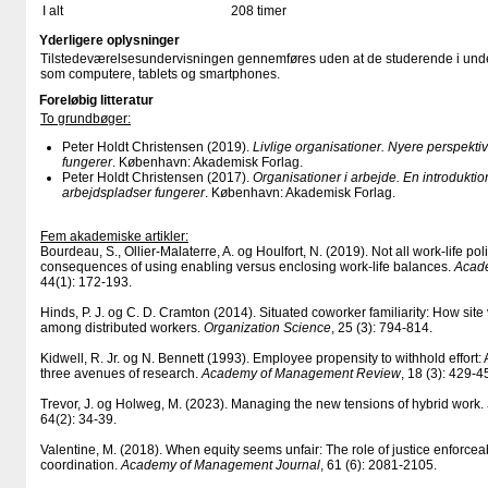
I alt
208 timer
Yderligere oplysninger
Tilstedeværelsesundervisningen gennemføres uden at de studerende i un
som computere, tablets og smartphones.
Foreløbig litteratur
To grundbøger:
Peter Holdt Christensen (2019).
Livlige organisationer. Nyere perspekt
fungerer
. København: Akademisk Forlag.
Peter Holdt Christensen (2017).
Organisationer i arbejde. En introduktio
arbejdspladser fungerer
. København: Akademisk Forlag.
Fem akademiske artikler:
Bourdeau, S., Ollier-Malaterre, A. og Houlfort, N. (2019). Not all work-life po
consequences of using enabling versus enclosing work-life balances.
Acad
44(1): 172-193.
Hinds, P. J. og C. D. Cramton (2014). Situated coworker familiarity: How site 
among distributed workers.
Organization Science
, 25 (3): 794-814.
Kidwell, R. Jr. og N. Bennett (1993). Employee propensity to withhold effort:
three avenues of research.
Academy of Management Review
, 18 (3): 429-4
Trevor, J. og Holweg, M. (2023). Managing the new tensions of hybrid work.
64(2): 34-39.
Valentine, M. (2018). When equity seems unfair: The role of justice enforcea
coordination.
Academy of Management Journal
, 61 (6): 2081-2105.