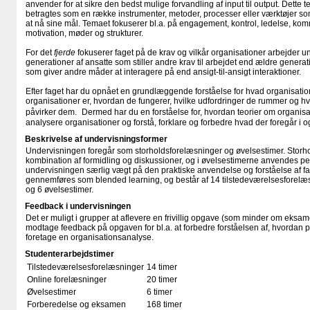
anvender for at sikre den bedst mulige forvandling af input til output. Dette
betragtes som en række instrumenter, metoder, processer eller værktøjer so
at nå sine mål. Temaet fokuserer bl.a. på engagement, kontrol, ledelse, komm
motivation, møder og strukturer.
For det
fjerde
fokuserer faget på de krav og vilkår organisationer arbejder un
generationer af ansatte som stiller andre krav til arbejdet end ældre generat
som giver andre måder at interagere på end ansigt-til-ansigt interaktioner.
Efter faget har du opnået en grundlæggende forståelse for hvad organisation
organisationer er, hvordan de fungerer, hvilke udfordringer de rummer og hvi
påvirker dem. Dermed har du en forståelse for, hvordan teorier om organisat
analysere organisationer og forstå, forklare og forbedre hvad der foregår i 
Beskrivelse af undervisningsformer
Undervisningen foregår som storholdsforelæsninger og øvelsestimer. Storh
kombination af formidling og diskussioner, og i øvelsestimerne anvendes 
undervisningen særlig vægt på den praktiske anvendelse og forståelse af 
gennemføres som blended learning, og består af 14 tilstedeværelsesforelæs
og 6 øvelsestimer.
Feedback i undervisningen
Det er muligt i grupper at aflevere en frivillig opgave (som minder om eks
modtage feedback på opgaven for bl.a. at forbedre forståelsen af, hvordan 
foretage en organisationsanalyse.
Studenterarbejdstimer
Tilstedeværelsesforelæsninger
14 timer
Online forelæsninger
20 timer
Øvelsestimer
6 timer
Forberedelse og eksamen
168 timer