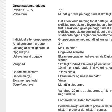
Organisationsanalyse:
Prøvens ECTS
7,5
Prøveform
Mundtlig prøve på baggrund af skriftligt
Det er en forudsætning for at deltage i 
skriftlige produkt er afleveret inden afho
frist. Karakteren gives på baggrund af
skriftlige produkt og den individuelle mu
studieordningens regler om prøveforme
Individuel eller gruppeprøve
Gruppeopgave med mundtligt forsvar i 
Antal personer i gruppen
3-4
Omfang af skriftligt produkt
Max. 15 sider
Opgavetype
Opgavebesvarelse
Udlevering af opgave
Eksamensopgaven udleveres via Digita
starter
Varighed
Skriftligt produkt afleveres på en fastsat
10 min. pr. studerende, inkl. votering, 
Bedømmelsesform
7-trins-skala
Bedømmer(e)
Eksaminator og bi-eksaminator
Eksamensperiode
Vinter
Syge-/omprøve
Mundtlig stedprøve
Varighed: 20 min. pr. studerende, inkl. 
begrundelse
Forberedelse: Uden forberedelse
Bedømmer(e): Ved intern prøve er der 
ekstern prøve er der ekstern censor.