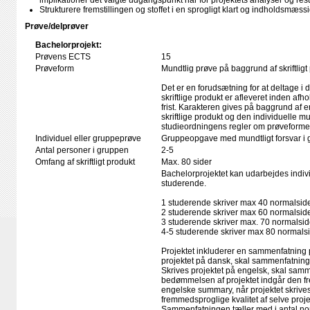
implikationer det valgte udgangspunkt har for projektets analyser og resu
Strukturere fremstillingen og stoffet i en sprogligt klart og indholdsmæss
Prøve/delprøver
Bachelorprojekt:
Prøvens ECTS
15
Prøveform
Mundtlig prøve på baggrund af skriftligt
Det er en forudsætning for at deltage i 
skriftlige produkt er afleveret inden afho
frist. Karakteren gives på baggrund af
skriftlige produkt og den individuelle mu
studieordningens regler om prøveforme
Individuel eller gruppeprøve
Gruppeopgave med mundtligt forsvar i 
Antal personer i gruppen
2-5
Omfang af skriftligt produkt
Max. 80 sider
Bachelorprojektet kan udarbejdes individu
studerende.
1 studerende skriver max 40 normalsid
2 studerende skriver max 60 normalsid
3 studerende skriver max. 70 normalsid
4-5 studerende skriver max 80 normals
Projektet inkluderer en sammenfatning
projektet på dansk, skal sammenfatnin
Skrives projektet på engelsk, skal sam
bedømmelsen af projektet indgår den fr
engelske summary, når projektet skrive
fremmedsproglige kvalitet af selve proje
Sammenfatningen tæller med i antal nor