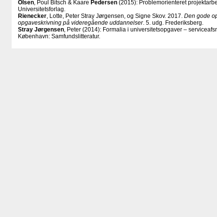
Olsen
, Poul Bitsch & Kaare
Pedersen
(2015): Problemorienteret projektarb
Universitetsforlag.
Rienecker
, Lotte, Peter Stray Jørgensen, og Signe Skov. 2017.
Den gode o
opgaveskrivning på videregående uddannelser
. 5. udg. Frederiksberg.
Stray Jørgensen
, Peter (2014): Formalia i universitetsopgaver – serviceafsni
København: Samfundslitteratur.