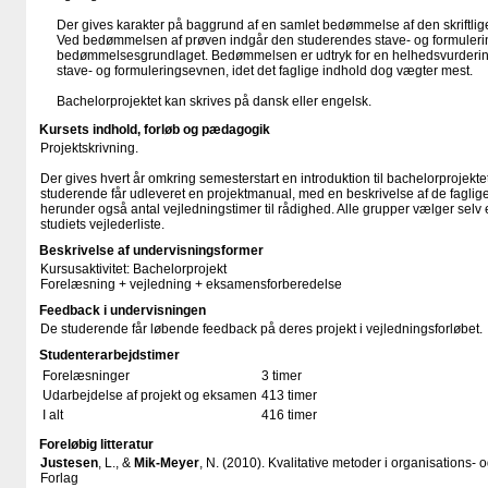
Der gives karakter på baggrund af en samlet bedømmelse af den skriftlig
Ved bedømmelsen af prøven indgår den studerendes stave- og formuleri
bedømmelsesgrundlaget. Bedømmelsen er udtryk for en helhedsvurdering 
stave- og formuleringsevnen, idet det faglige indhold dog vægter mest.
Bachelorprojektet kan skrives på dansk eller engelsk.
Kursets indhold, forløb og pædagogik
Projektskrivning.
Der gives hvert år omkring semesterstart en introduktion til bachelorprojekte
studerende får udleveret en projektmanual, med en beskrivelse af de faglige o
herunder også antal vejledningstimer til rådighed. Alle grupper vælger selv 
studiets vejlederliste.
Beskrivelse af undervisningsformer
Kursusaktivitet: Bachelorprojekt
Forelæsning + vejledning + eksamensforberedelse
Feedback i undervisningen
De studerende får løbende feedback på deres projekt i vejledningsforløbet.
Studenterarbejdstimer
Forelæsninger
3 timer
Udarbejdelse af projekt og eksamen
413 timer
I alt
416 timer
Foreløbig litteratur
Justesen
, L., &
Mik-Meyer
, N. (2010). Kvalitative metoder i organisations- 
Forlag