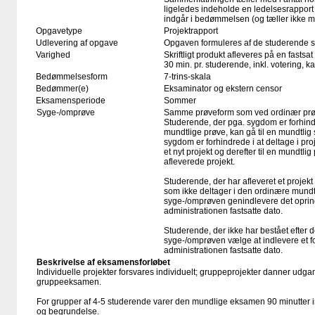
ligeledes indeholde en ledelsesrapport
indgår i bedømmelsen (og tæller ikke me
Opgavetype
Projektrapport
Udlevering af opgave
Opgaven formuleres af de studerende se
Varighed
Skriftligt produkt afleveres på en fastsat
30 min. pr. studerende, inkl. votering, 
Bedømmelsesform
7-trins-skala
Bedømmer(e)
Eksaminator og ekstern censor
Eksamensperiode
Sommer
Syge-/omprøve
Samme prøveform som ved ordinær pr
Studerende, der pga. sygdom er forhind
mundtlige prøve, kan gå til en mundtlig
sygdom er forhindrede i at deltage i pro
et nyt projekt og derefter til en mundtl
afleverede projekt.
Studerende, der har afleveret et projek
som ikke deltager i den ordinære mundt
syge-/omprøven genindlevere det oprind
administrationen fastsatte dato.
Studerende, der ikke har bestået efter 
syge-/omprøven vælge at indlevere et fo
administrationen fastsatte dato.
Beskrivelse af eksamensforløbet
Individuelle projekter forsvares individuelt; gruppeprojekter danner udga
gruppeeksamen.
For grupper af 4-5 studerende varer den mundlige eksamen 90 minutter in
og begrundelse.