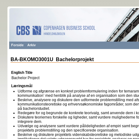
Forside
Arkiv
BA-BKOMO3001U Bachelorprojekt
English Title
Bachelor Project
Læringsmål
Udforme og afgrænse en konkret problemformulering inden for temaramm
kommunikation’ med henblik på analyse af en organisation som den stud
Beskrive, analysere og diskutere den udformede problemstilling med af
kommunikationsteoretiske og erhvervsøkonomiske fagområder, som de
på bachelorstudiet.
Redegøre for og begrunde de konkrete teorivalg, samt anvende dem i ko
Diskutere teoriernes forskelle og ligheder, samt vurdere mulighederne f
integrere dem.
Udvælge og analysere samt vurdere pålideligheden af empiri samt begrun
projektets problemstilling og den specificerede organisation.
Beskrive og diskutere projektets videnskabsteoretiske og metodiske ud