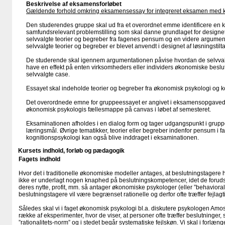
Beskrivelse af eksamensforløbet
Gældende forhold omkring eksamensessay for integreret eksamen med k
Den studerendes gruppe skal ud fra et overordnet emme identificere en 
samfundsrelevant problemstilling som skal danne grundlaget for designet 
selvvalgte teorier og begreber fra fagenes pensum og en videre argument
selvvalgte teorier og begreber er blevet anvendt i designet af løsningstilt
De studerende skal igennem argumentationen påvise hvordan de selvval
have en effekt på enten virksomheders eller individers økonomiske beslutn
selvvalgte case.
Essayet skal indeholde teorier og begreber fra økonomisk psykologi og k
Det overordnede emne for gruppeessayet er angivet i eksamensopgavedo
økonomisk psykologis fællesmappe på canvas i løbet af semesteret.
Eksaminationen afholdes i en dialog form og tager udgangspunkt i grupp
læringsmål. Øvrige tematikker, teorier eller begreber indenfor pensum i
kognitionspsykologi kan også blive inddraget i eksaminationen.
Kursets indhold, forløb og pædagogik
Fagets indhold
Hvor det i traditionelle økonomiske modeller antages, at beslutningstagere 
ikke er underlagt nogen knaphed på beslutningskompetencer, idet de foru
deres nytte, profit, mm. så antager økonomiske psykologer (eller ”behavioral
beslutningstagere vil være begrænset rationelle og derfor ofte træffer fejlagt
Således skal vi i faget økonomisk psykologi bl.a. diskutere psykologen A
række af eksperimenter, hvor de viser, at personer ofte træffer beslutninger
”rationalitets-norm” og i stedet begår systematiske fejlskøn. Vi skal i forlæ