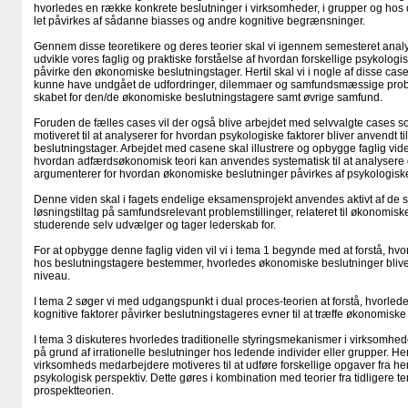
hvorledes en række konkrete beslutninger i virksomheder, i grupper og hos
let påvirkes af sådanne biasses og andre kognitive begrænsninger.
Gennem disse teoretikere og deres teorier skal vi igennem semesteret anal
udvikle vores faglig og praktiske forståelse af hvordan forskellige psykologi
påvirke den økonomiske beslutningstager. Hertil skal vi i nogle af disse cas
kunne have undgået de udfordringer, dilemmaer og samfundsmæssige probl
skabet for den/de økonomiske beslutningstagere samt øvrige samfund.
Foruden de fælles cases vil der også blive arbejdet med selvvalgte cases s
motiveret til at analyserer for hvordan psykologiske faktorer bliver anvendt t
beslutningstager. Arbejdet med casene skal illustrere og opbygge faglig v
hvordan adfærdsøkonomisk teori kan anvendes systematisk til at analysere da
argumenterer for hvordan økonomiske beslutninger påvirkes af psykologiske
Denne viden skal i fagets endelige eksamensprojekt anvendes aktivt af de st
løsningstiltag på samfundsrelevant problemstillinger, relateret til økonomis
studerende selv udvælger og tager lederskab for.
For at opbygge denne faglig viden vil vi i tema 1 begynde med at forstå, h
hos beslutningstagere bestemmer, hvorledes økonomiske beslutninger bliver 
niveau.
I tema 2 søger vi med udgangspunkt i dual proces-teorien at forstå, hvorlede
kognitive faktorer påvirker beslutningstageres evner til at træffe økonomiske
I tema 3 diskuteres hvorledes traditionelle styringsmekanismer i virksom
på grund af irrationelle beslutninger hos ledende individer eller grupper. Her
virksomheds medarbejdere motiveres til at udføre forskellige opgaver fra h
psykologisk perspektiv. Dette gøres i kombination med teorier fra tidligere t
prospektteorien.