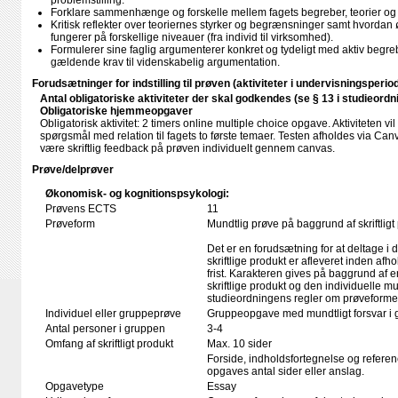
problemstilling.
Forklare sammenhænge og forskelle mellem fagets begreber, teorier og 
Kritisk reflekter over teoriernes styrker og begrænsninger samt hvorda
fungerer på forskellige niveauer (fra individ til virksomhed).
Formulerer sine faglig argumenterer konkret og tydeligt med aktiv begr
gældende krav til videnskabelig argumentation.
Forudsætninger for indstilling til prøven (aktiviteter i undervisningsperio
Antal obligatoriske aktiviteter der skal godkendes (se § 13 i studieordn
Obligatoriske hjemmeopgaver
Obligatorisk aktivitet: 2 timers online multiple choice opgave. Aktiviteten vi
spørgsmål med relation til fagets to første temaer. Testen afholdes via Can
være skriftlig feedback på prøven individuelt gennem canvas.
Prøve/delprøver
Økonomisk- og kognitionspsykologi:
Prøvens ECTS
11
Prøveform
Mundtlig prøve på baggrund af skriftligt
Det er en forudsætning for at deltage i 
skriftlige produkt er afleveret inden afho
frist. Karakteren gives på baggrund af
skriftlige produkt og den individuelle mu
studieordningens regler om prøveforme
Individuel eller gruppeprøve
Gruppeopgave med mundtligt forsvar i 
Antal personer i gruppen
3-4
Omfang af skriftligt produkt
Max. 10 sider
Forside, indholdsfortegnelse og referen
opgaves antal sider eller anslag.
Opgavetype
Essay