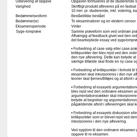
Udlevering af opgave
Opgaven formuleres af de studerende se
Varighed
Skriftligt produkt afleveres på en fastsat
10 min. pr. studerende, inkl. votering, 
Bedømmelsesform
Bestået/ikke bestået
Bedømmer(e)
To eksaminatorer og en ekstern censor
Eksamensperiode
Vinter
Syge-/omprøve
Samme prøveform som ved ordinær pr
Afhængig af feedback givet ved den or
det bearbejdede essay ved syge/ompr
• Forbedring af case valg eller case præs
kritikpunkter der blev rejst ved den or
den nye aflevering. Dette kan betyde at
særlige tilfælde skal finde en ny case o
• Forbedring af kritikpunkter i forhold ti
eksamen skal inkorporeres i den nye afl
teorier skal fjernes/tilføjes og at afsnit 
• Forbedring af essayets argumentationer 
blev rejst ved den ordinære eksamen
argumentationsrækker skal inkorporeres
betyde at begreber og argumentationsræk
pågældende afsnit i afleveringen skal k
• Forbedring af essayets diskussion eller
kritikpunkter som er blevet rejst ved d
inkorporeres i den nye aflevering.
Ved sygdom til den ordinære eksamen 
opgave til re-eksamen.