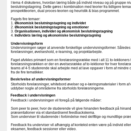
I tema 4 diskuteres, hvordan læring både på individ niveau og på gruppe n
beslutningstagning. Dette gøres i kombination med teorier fra tidligere tema
prospektteorien, dual proces-teorien og heuristik & bias programmet.
Fagets fire temaer:
1.
Økonomisk beslutningstagning og individet
2.
Økonomisk beslutningstagning og emotioner
3.
Organisationen, individet og økonomisk beslutningstagning
4.
Individets læring og økonomiske beslutningstagning
Undervisningsform
Undervisningen søger at anvende forskellige undervisningsformer. Således 
forelæsninger, øvelseshold, e-learning, og projektarbejde.
Faget afvikles primært som en forelæsningsrække med i alt 11 to-lektioners for
forelæsningsrækken er der en øvelsesrække af to-lektioner for hver forelæs
teams af 4-5 studerende skal arbejde med at lave opgaver i form af mindre 
fra de fire tematikker.
Beskrivelse af undervisningsformer
Storholds forelæsninger, whitebord øvelser og e-læringsmaterialer i form af
uddyber nogle af områderne fra storholds forelæsningerne.
Feedback i undervisningen
Feedback i undervisningen vil foregå på følgende måder:
Som peer to peer, hvor de studerende vil give hinanden feedback på hinande
præsentationer via et standardiseret feedbackskema.
Som underviser til studerende i forbindelse med skriftlige og mundtlige præs
Feedback fra underviser vil afhængig af kontekst enten være på individ eller
eksamen, feedback sessioner eller video.