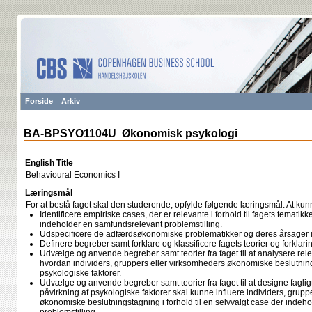
Forside
Arkiv
BA-BPSYO1104U Økonomisk psykologi
English Title
Behavioural Economics I
Læringsmål
For at bestå faget skal den studerende, opfylde følgende læringsmål. At kun
Identificere empiriske cases, der er relevante i forhold til fagets tematik
indeholder en samfundsrelevant problemstilling.
Udspecificere de adfærdsøkonomiske problematikker og deres årsager i
Definere begreber samt forklare og klassificere fagets teorier og forklar
Udvælge og anvende begreber samt teorier fra faget til at analysere re
hvordan individers, gruppers eller virksomheders økonomiske beslutning
psykologiske faktorer.
Udvælge og anvende begreber samt teorier fra faget til at designe fagli
påvirkning af psykologiske faktorer skal kunne influere individers, grup
økonomiske beslutningstagning i forhold til en selvvalgt case der inde