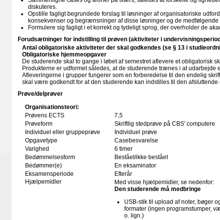
Sammenligne cases og teorier på tværs, således at forskelle og lighede
diskuteres.
Opstille fagligt begrundede forslag til løsninger af organisatoriske udfor
konsekvenser og begrænsninger af disse løsninger og de medfølgende o
Formulere sig fagligt i et korrekt og tydeligt sprog, der overholder de a
Forudsætninger for indstilling til prøven (aktiviteter i undervisningsperio
Antal obligatoriske aktiviteter der skal godkendes (se § 13 i studieordn
Obligatoriske hjemmeopgaver
De studerende skal to gange i løbet af semestret aflevere et obligatorisk skri
Produkterne er udformet således, at de studerende trænes i at udarbejde 
Afleveringerne i grupper fungerer som en forberedelse til den endelig sk
skal være godkendt for at den studerende kan indstilles til den afsluttend
Prøve/delprøver
Organisationsteori:
Prøvens ECTS
7,5
Prøveform
Skriftlig stedprøve på CBS' computere
Individuel eller gruppeprøve
Individuel prøve
Opgavetype
Casebesvarelse
Varighed
6 timer
Bedømmelsesform
Bestået/ikke bestået
Bedømmer(e)
En eksaminator
Eksamensperiode
Efterår
Hjælpemidler
Med visse hjælpemidler, se nedenfor:
Den studerende må medbringe
USB-stik til upload af noter, bøger
formater (ingen programstumper, væ
o. lign.)