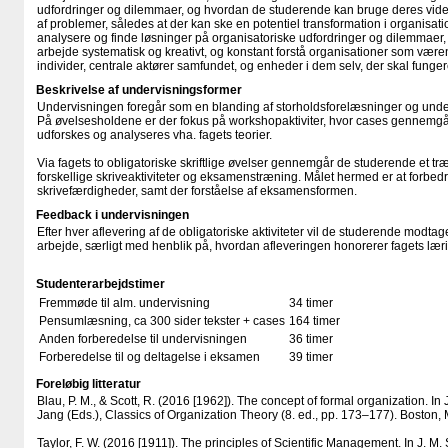
udfordringer og dilemmaer, og hvordan de studerende kan bruge deres vide
af problemer, således at der kan ske en potentiel transformation i organisati
analysere og finde løsninger på organisatoriske udfordringer og dilemmaer, 
arbejde systematisk og kreativt, og konstant forstå organisationer som være
individer, centrale aktører samfundet, og enheder i dem selv, der skal fung
Beskrivelse af undervisningsformer
Undervisningen foregår som en blanding af storholdsforelæsninger og unde
På øvelsesholdene er der fokus på workshopaktiviter, hvor cases gennemgå
udforskes og analyseres vha. fagets teorier.
Via fagets to obligatoriske skriftlige øvelser gennemgår de studerende et tr
forskellige skriveaktiviteter og eksamenstræning. Målet hermed er at forbe
skrivefærdigheder, samt der forståelse af eksamensformen.
Feedback i undervisningen
Efter hver aflevering af de obligatoriske aktiviteter vil de studerende modt
arbejde, særligt med henblik på, hvordan afleveringen honorerer fagets lær
Studenterarbejdstimer
Fremmøde til alm. undervisning
34 timer
Pensumlæsning, ca 300 sider tekster + cases
164 timer
Anden forberedelse til undervisningen
36 timer
Forberedelse til og deltagelse i eksamen
39 timer
Foreløbig litteratur
Blau, P. M., & Scott, R. (2016 [1962]). The concept of formal organization. In J. 
Jang (Eds.), Classics of Organization Theory (8. ed., pp. 173–177). Boston
Taylor, F. W. (2016 [1911]). The principles of Scientific Management. In J. M. Sh