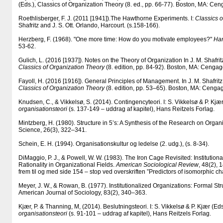
(Eds.), Classics of Organization Theory (8. ed., pp. 66-77). Boston, MA: Ce
Roethlisberger, F. J. (2011 [1941]).The Hawthorne Experiments. I:
Classics o
Shafritz and J. S. Ott. Orlando, Harcourt. (s.158-166).
Herzberg, F. (1968). "One more time: How do you motivate employees?"
Har
53-62.
Gulich, L. (2016 [1937]). Notes on the Theory of Organization In J. M. Shafritz,
Classics of Organization Theory
(8. edition, pp. 84-92). Boston, MA: Cenga
Fayoll, H. (2016 [1916]). General Principles of Management. In J. M. Shafritz, J
Classics of Organization Theory
(8. edition, pp. 53–65). Boston, MA: Cenga
Knudsen, C., & Vikkelsø, S. (2014). Contingencyteori. I: S. Vikkelsø & P. Kjær
organisationsteori
(s. 137-149 – uddrag af kapitel), Hans Reitzels Forlag.
Mintzberg, H. (1980). Structure in 5’s: A Synthesis of the Research on Org
Science, 26(3), 322–341.
Schein, E. H. (1994). Organisationskultur og ledelse (2. udg.), (s. 8-34).
DiMaggio, P. J., & Powell, W. W. (1983). The Iron Cage Revisited: Institutio
Rationality in Organizational Fields.
American Sociological Review
, 48(2), 
frem til og med side 154 – stop ved overskriften ”Predictors of isomorphic c
Meyer, J. W., & Rowan, B. (1977). Institutionalized Organizations: Formal S
American Journal of Sociology, 83(2), 340–363.
Kjær, P. & Thanning, M, (2014). Beslutningsteori. I: S. Vikkelsø & P. Kjær (Eds
organisationsteori
(s. 91-101 – uddrag af kapitel), Hans Reitzels Forlag.