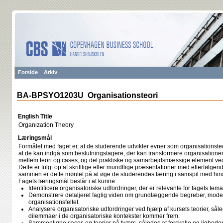
Forside
Arkiv
BA-BPSYO1203U Organisationsteori
English Title
Organization Theory
Læringsmål
Formålet med faget er, at de studerende udvikler evner som organisationste
at de kan indgå som beslutningstagere, der kan transformere organisationer. 
mellem teori og cases, og det praktiske og samarbejdsmæssige element ved 
Dette er fulgt op af skriftlige eller mundtlige præsentationer med efterfølgen
sammen er dette møntet på at øge de studerendes læring i samspil med hi
Fagets læringsmål består i at kunne:
Identificere organisatoriske udfordringer, der er relevante for fagets tem
Demonstrere detaljeret faglig viden om grundlæggende begreber, modell
organisationsfeltet.
Analysere organisatoriske udfordringer ved hjælp af kursets teorier, sål
dilemmaer i de organisatoriske kontekster kommer frem.