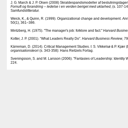
J. G. March & J. P. Olsen (2008) Skraldespandsmodeller af beslutningstagen i
Fornuft og forandring – ledelse i en verden beriget med uklarhed
, (s. 107-1
Samfundslitteratur.
Weick, K., & Quinn, R. (1999). Organizational change and development.
Ann
50(1), 361–386.
Mintzberg, H. (1975). "The manager's job: folklore and fact."
Harvard Busi
ne
Kotter, J. P. (2001). “What Leaders Really Do”.
Harvard Business Review
, 7
Kärreman, D. (2014). Critical Management Studies. I: S. Vikkelsø & P. Kjær (
organisationsteori
(s. 343-358): Hans Reitzels Forlag.
Sveningsson, S. and M. Larsson (2006). "Fantasies of Leadership: Identity 
224.