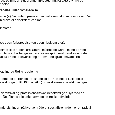
ed: 20 min. pr. studerende, inkl. votering, karaktergivning og
ndelse
redelse: Uden forberedelse
mer(e): Ved intern prøve er der bieksaminator ved omprøven. Ved
n prøve er der ekstern censor.
inatorer.
røve uden forberedelse (og uden hjælpemidler).
 centrale dele af pensum. Spørgsmålene besvares mundligt med
ormler mv. I forlængelse heraf stilles spørgsmål i andre centrale
d fra en helhedsvurdering af, i hvor høj grad besvarelsen
skatning og Retlig regulering.
ne for de personligt skattepligtige, herunder skattepligtig
eskatningn (EBL, KGL og ABL) og skattemæssige afskrivninger.
iveransvar og professionsansvar, det offentlige tilsyn med de
rne, Det Finansielle ankenævn og en række udvalgte
ndervisningen på hvert område af specialister inden for området i