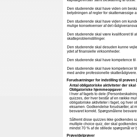
kapitalgevinster samt beskatning af disse.
Den studerende skal have viden om beskat
betydningen af regler for skattemæssige af
Den studerende skal have viden om kunder
mulige konsekvenser af det rådgiveransvar
Den studerende skal være kvalificeret til 
skatteproblemstillinger.
Den studerende skal desuden kunne vejlede
ydet af finansielle virksomheder.
Den studerende skal have kompetence til a
Den studerende skal have kompetencer til
med andre professionelle skatterådgivere.
Forudsætninger for indstilling til prøven 
Antal obligatoriske aktiviteter der ska
Obligatoriske hjemmeopgaver
I hver af fagets to dele (Personbeskatning
quizzes, der hver består af en række mu
obligatoriske aktiviteter i faget, og hver 
eksamen. Godkendelse forudsætter, at min
besvaret korrekt. Spørgsmålene besvares
Såfremt disse quizzes ikke godkendes sam
multiple choice quiz, der skal godkendes
mindst 70 % af de stillede spørgsmål er b
Prøve/delprøver