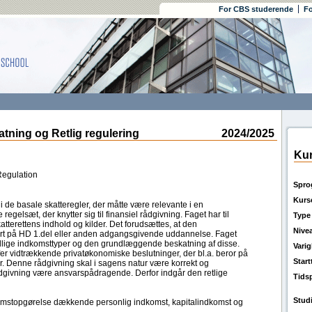
For CBS studerende
Fo
ning og Retlig regulering
2024/2025
Kur
Regulation
Spro
Kurs
i de basale skatteregler, der måtte være relevante i en
regelsæt, der knytter sig til finansiel rådgivning. Faget har til
Type
tterettens indhold og kilder. Det forudsættes, at den
Nive
rt på HD 1.del eller anden adgangsgivende uddannelse. Faget
ellige indkomsttyper og den grundlæggende beskatning af disse.
Vari
er vidtrækkende privatøkonomiske beslutninger, der bl.a. beror på
Star
er. Denne rådgivning skal i sagens natur være korrekt og
ådgivning være ansvarspådragende. Derfor indgår den retlige
Tids
Stud
mstopgørelse dækkende personlig indkomst, kapitalindkomst og