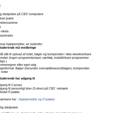
:
tlig stedprøve på CBS' computere
duel prøve
ebesvarelse
r
s-skala
saminator
isse hjælpemidler, se nedenfor:
tuderende må medbringe
B-stik til upload af noter, bøger og kompendier i ikke-eksekverbare
rmater (ingen programstumper, værktøj, installérbare programmer
 lign.)
mmeregner efter eget valg
papirformat: Bøger (herunder oversættelsesordbøger), kompendier
 noter
tuderende har adgang til
gang til Canvas
gang til personligt drev (S-drev) på CBS´ netværk
videt IT-pakke
ærmere her :
Hjælpemidler og IT-pakker
lig stedprøve