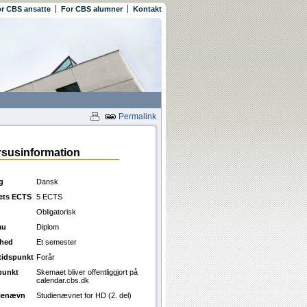
r CBS ansatte
For CBS alumner
Kontakt
Permalink
susinformation
g
Dansk
ets ECTS
5 ECTS
Obligatorisk
au
Diplom
ghed
Et semester
ttidspunkt
Forår
punkt
Skemaet bliver offentliggjort på
calendar.cbs.dk
ienævn
Studienævnet for HD (2. del)