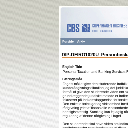
Forside
Arkiv
DIP-DFIRO1020U Personbeskat
English Title
Personal Taxation and Banking Services 
Læringsmål
Fagets mål at give den studerende indblik 
kunderådgivningssituation, og det juridiske 
formål at give den studerende viden om ska
grundlæggende juridiske metode er indlæ
fokuserer på indkomstopgørelse for forsk
Den enkelte forbruger og virksomhed træff
rådgivning ydet af finansielle virksomhed
hensigtsmæssig. Samtidig kan fejlagtig r
regulering af denne rådgivning i faget.
Den studerende skal have viden om indko