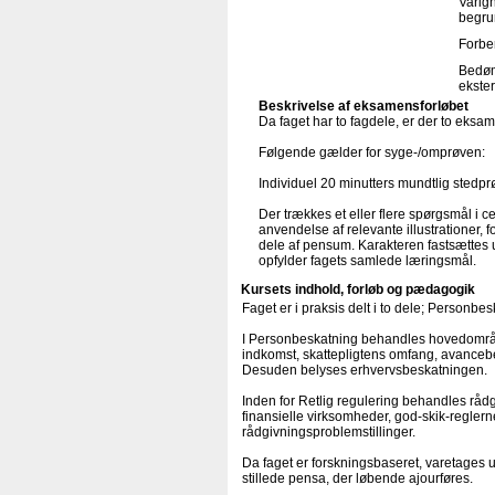
Varigh
begru
Forbe
Bedøm
ekster
Beskrivelse af eksamensforløbet
Da faget har to fagdele, er der to eksam
Følgende gælder for syge-/omprøven:
Individuel 20 minutters mundtlig stedp
Der trækkes et eller flere spørgsmål i
anvendelse af relevante illustrationer, f
dele af pensum. Karakteren fastsættes u
opfylder fagets samlede læringsmål.
Kursets indhold, forløb og pædagogik
Faget er i praksis delt i to dele; Personbe
I Personbeskatning behandles hovedområder
indkomst, skattepligtens omfang, avanceb
Desuden belyses erhvervsbeskatningen.
Inden for Retlig regulering behandles rådg
finansielle virksomheder, god-skik-regle
rådgivningsproblemstillinger.
Da faget er forskningsbaseret, varetages u
stillede pensa, der løbende ajourføres.