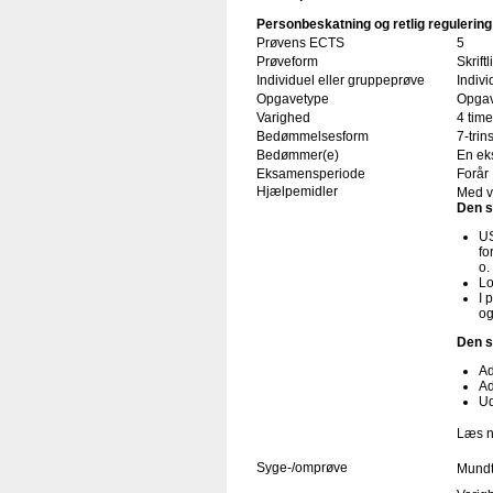
Personbeskatning og retlig regulering
Prøvens ECTS
5
Prøveform
Skrif
Individuel eller gruppeprøve
Indivi
Opgavetype
Opgav
Varighed
4 time
Bedømmelsesform
7-trin
Bedømmer(e)
En ek
Eksamensperiode
Forår
Hjælpemidler
Med v
Den s
US
fo
o.
Lo
I 
og
Den s
Ad
Ad
Ud
Læs n
Syge-/omprøve
Mundt