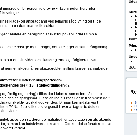
Udda
ningsregler for personlig drevne virksomheder, herunder
Kurs
skrivninger.
P
C
nes klage- og ankeadgang ved fejlagtig rådgivning og til de
B
 man har i den finansielle sektor.
R
F
at gennemføre en beregning af skat for privatkunder i simple
H
Konta
Prim
 om de retslige reguleringer, der foreligger omkring rådgivning
F
Unde
t ajourføre sin viden om skattereglerne og rådgiveransvar.
T
Sidst
 at gennemskue, når en skatteproblemstilling kræver samarbejde
(aktiviteter i undervisningsperioden)
l godkendes (se § 13 i studieordningen)
: 2
Re
 og Retlig regulering) stilles der i løbet af semesteret 3 online
ltiple choice spørgsmål. Disse online quizzes udgør tilsammen de 2
obligatorisk aktivitet skal godkendes, før man kan indskrives til
S
E
dst 70 % af de stillede spørgsmål i hver af fagets to dele er
O
 individuelt.
let, gives den studerende mulighed for at deltage i en afsluttende
 for, at man kan indskrives til eksamen. Godkendelse forudsætter, at
esvaret korrekt.