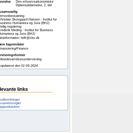
nnelse
Den erhvervsøkonomiske
Diplomuddannelse, 2. del
usansvarlig
ersonbeskatning
hristian Skovgaard Hansen - Institut for
usiness Humaniora og Jura (BHJ)
etlig regulering
rederik Meding - Institut for Business
umaniora og Jura (BHJ)
ktinformation: hdfr@cbs.dk
ære fagområder
inansiering/Finance
rvisningsformer
ilstedeværelsesundervisning
 opdateret den 01-05-2024
levante links
tudieordninger
ksamensregler
pgavebanken