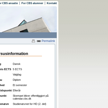
r CBS ansatte
For CBS alumner
Kontakt
Permalink
susinformation
g
Dansk
ets ECTS
5 ECTS
Valgfag
au
Diplom
ghed
Et semester
ttidspunkt
Efterår
punkt
Skemaet bliver offentliggjort på
calendar.cbs.dk
ienævn
Studienævnet for HD (2. del)