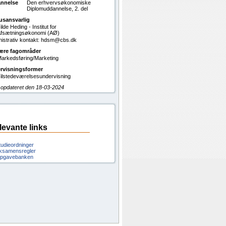
nnelse
Den erhvervsøkonomiske
Diplomuddannelse, 2. del
usansvarlig
ilde Heding - Institut for
fsætningsøkonomi (AØ)
nistrativ kontakt: hdsm@cbs.dk
ære fagområder
arkedsføring/Marketing
rvisningsformer
ilstedeværelsesundervisning
 opdateret den 18-03-2024
levante links
tudieordninger
ksamensregler
pgavebanken