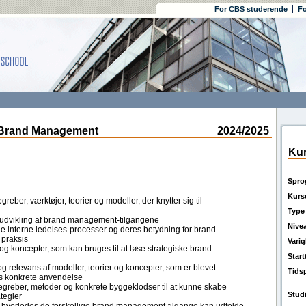
For CBS studerende
Fo
 Brand Management
2024/2025
Kur
Spro
Kurs
eber, værktøjer, teorier og modeller, der knytter sig til
Type
e udvikling af brand management-tilgangene
Nive
de interne ledelses-processer og deres betydning for brand
 praksis
Vari
r og koncepter, som kan bruges til at løse strategiske brand
Star
og relevans af modeller, teorier og koncepter, som er blevet
Tids
eres konkrete anvendelse
greber, metoder og konkrete byggeklodser til at kunne skabe
Stud
tegier