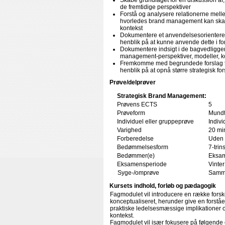
Skabe grundlaget for en diskussion af
de fremtidige perspektiver
Forstå og analysere relationerne melle
hvorledes brand management kan skabe
kontekst
Dokumentere et anvendelsesorientere
henblik på at kunne anvende dette i for
Dokumentere indsigt i de bagvedliggend
management-perspektiver, modeller, ko
Fremkomme med begrundede forslag til
henblik på at opnå større strategisk
Prøve/delprøver
Strategisk Brand Management:
Prøvens ECTS
5
Prøveform
Mundt
Individuel eller gruppeprøve
Indivi
Varighed
20 min
Forberedelse
Uden 
Bedømmelsesform
7-trin
Bedømmer(e)
Eksam
Eksamensperiode
Vinter
Syge-/omprøve
Samme
Kursets indhold, forløb og pædagogik
Fagmodulet vil introducere en række forsk
konceptualiseret, herunder give en forståe
praktiske ledelsesmæssige implikationer og
kontekst.
Fagmodulet vil især fokusere på følgend