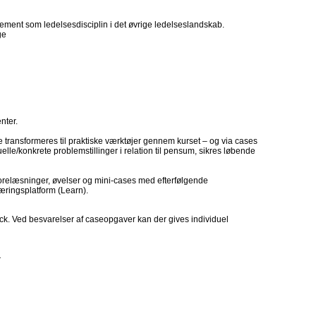
ent som ledelsesdisciplin i det øvrige ledelseslandskab.
ge
nter.
transformeres til praktiske værktøjer gennem kurset – og via cases
lle/konkrete problemstillinger i relation til pensum, sikres løbende
relæsninger, øvelser og mini-cases med efterfølgende
æringsplatform (Learn).
ck. Ved besvarelser af caseopgaver kan der gives individuel
r