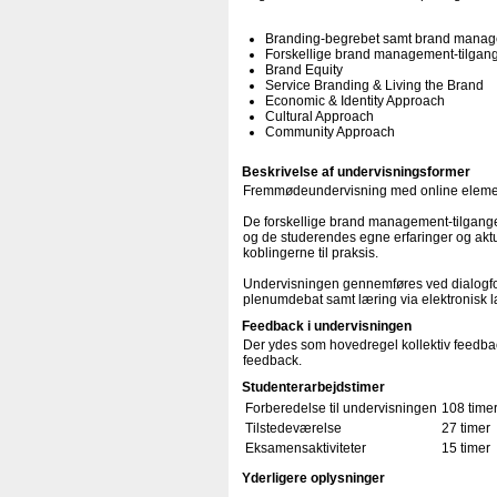
Branding-begrebet samt brand managem
Forskellige brand management-tilgan
Brand Equity
Service Branding & Living the Brand
Economic & Identity Approach
Cultural Approach
Community Approach
Beskrivelse af undervisningsformer
Fremmødeundervisning med online eleme
De forskellige brand management-tilgange 
og de studerendes egne erfaringer og aktue
koblingerne til praksis.
Undervisningen gennemføres ved dialogfo
plenumdebat samt læring via elektronisk l
Feedback i undervisningen
Der ydes som hovedregel kollektiv feedba
feedback.
Studenterarbejdstimer
Forberedelse til undervisningen
108 time
Tilstedeværelse
27 timer
Eksamensaktiviteter
15 timer
Yderligere oplysninger