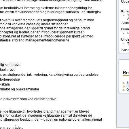
, hvorledes de forskellige brand management-tilgange kan udfolde
Udda
m henholdsvis interne og eksterne faktorer af betydning for,
Kurs
 værdi for virksomheden og/eller organisationen i en strategisk
T
A
t overblik over fagmodulets begrebsapparat og pensum med
Admi
hold til konkrete cases og andre situationer
e antagelser, der ligger til grund for de forskellige brand
Prim
ncepter og teorier, der er introduceret gennem kurset
M
 konturer af synteser af de introducerede perspektiver med
Unde
 forståelse af brand management-fænomenerne
T
Sidst
lig stedprøve
duel prøve
Re
. pr. studerende, inkl. votering, karaktergivning og begrundelse
forberedelse
S
s-skala
E
inator og bi-eksaminator
O
 prøveform som ved ordinær prøve
ellige tilgange til, hvorledes brand management er blevet
lse for forskellige akademiske tilgange samt at diskutere de
 tilhørende beslutninger – både i en national og en international
e emneområder: