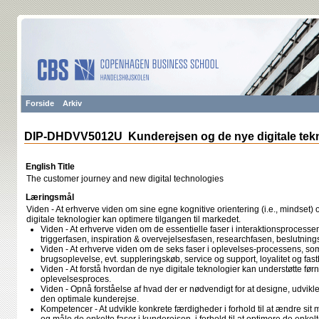
Forside
Arkiv
DIP-DHDVV5012U Kunderejsen og de nye digitale tek
English Title
The customer journey and new digital technologies
Læringsmål
Viden - At erhverve viden om sine egne kognitive orientering (i.e., mindset
digitale teknologier kan optimere tilgangen til markedet.
Viden - At erhverve viden om de essentielle faser i interaktionsprocess
triggerfasen, inspiration & overvejelsesfasen, researchfasen, beslutnin
Viden - At erhverve viden om de seks faser i oplevelses-processens, som 
brugsoplevelse, evt. suppleringskøb, service og support, loyalitet og fa
Viden - At forstå hvordan de nye digitale teknologier kan understøtte før
oplevelsesproces.
Viden - Opnå forståelse af hvad der er nødvendigt for at designe, udvi
den optimale kunderejse.
Kompetencer - At udvikle konkrete færdigheder i forhold til at ændre sit