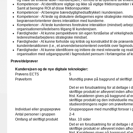
og måle de enkelte faser i kunderejsen, i forhold til at optimere de enkel
Kompetencer - At identificere vigtige og ikke så vigtige friktionspunkter i
Samt at beregne ROI af disse friktionspunkter.
Kompetencer - At beregne bæredygtighedsaftrykket i kunderejsen.
Kompetencer - At teste og diskutere deltagernes egne strategiske minds
begrænser/orienterer deres interaktion med kunderne.
Kompetencer - At teste kundernes foretrukne interaktion (mindset) arb
organisationens/ledelsens tilgang til kunderejsen.
Færdigheder - At kunne perspektivere sin egen forståelse af virkeligheden 
lederes/medarbejderes strategiske mindset.
Færdigheder - At kunne forholde sig kritisk og konstruktivt til de præsen
kundeinteraktionen (i.e., et anvendelsesorienteret overblik over fagmod
Færdigheder - At kunne identificere og initiere de mest relevante og rea
organisation med udgangspunkt i fagmodulet pensum i forlængelse af ku
Prøve/delprøver
Kunderejsen og de nye digitale teknologier:
Prøvens ECTS
5
Prøveform
Mundtlig prøve på baggrund af skriftligt
Det er en forudsætning for at deltage i 
skriftlige produkt er afleveret inden afho
frist. Karakteren gives på baggrund af
skriftlige produkt og den individuelle mu
studieordningens regler om prøveforme
Individuel eller gruppeprøve
Gruppeopgave med mundtligt forsvar i 
Antal personer i gruppen
2-4
Omfang af skriftligt produkt
Max. 10 sider
Det er en forudsætning for at deltage i 
skriftlige produkt er afleveret inden afho
frist. Karakteren gives på baggrund af