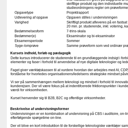
skriftlige produkt og den individuelle mu
studieordningens regler om prøveforme
Opgavetype
Projektrapport
Udlevering af opgave
Opgaven stilles i undervisningen
Varighed
Skriftligt produkt afleveres på en fastsat
20 min. pr. studerende, inkl. votering, 
Bedømmelsesform
7-trins-skala
Bedømmer(e)
Eksaminator og bi-eksaminator
Eksamensperiode
Sommer
Syge-/omprøve
Samme prøveform som ved ordinær pr
Kursets indhold, forløb og pædagogik
Dette kursus introducerer de studerende til en grundlæggende indsigt i fo
elementer og faser i forhold til anvendelse af nye digitale teknologier og 
Faget giver værktøjskassen til at vurdere hvordan der arbejdes med AI, CD
forståelse for hvorledes organisationens/ledelsens strategiske mindset påvi
Vi ser på sammenhængen mellem teknologi og mindset i forhold til innovatio
kunderejsen. Der vil være fokus på at indentifcerede friktionspunkter i kunde
værdi for virksomheden.
Kurset henvender sig til B2B, B2C og offentlige virksomheder.
Beskrivelse af undervisningsformer
Undervisningen er en kombination af undervisning på CBS i auditoire, on-li
efterfølgende spørgetime on-line.
Der vil blive en kort introduktion til de forskellige teknologiske værktøjer s