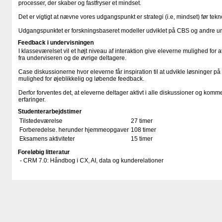
processer, der skaber og fastfryser et mindset.
Det er vigtigt at nævne vores udgangspunkt er strategi (i.e, mindset) før tekn
Udgangspunktet er forskningsbaseret modeller udviklet på CBS og andre uni
Feedback i undervisningen
I klasseværelset vil et højt niveau af interaktion give eleverne mulighed fo
fra underviseren og de øvrige deltagere.
Case diskussionerne hvor eleverne får inspiration til at udvikle løsninger på
mulighed for øjeblikkelig og løbende feedback.
Derfor forventes det, at eleverne deltager aktivt i alle diskussioner og kom
erfaringer.
Studenterarbejdstimer
Tilstedeværelse
27 timer
Forberedelse. herunder hjemmeopgaver
108 timer
Eksamens aktiviteter
15 timer
Foreløbig litteratur
- CRM 7.0: Håndbog i CX, AI, data og kunderelationer