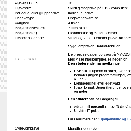
Prøvens ECTS
10
Prøveform
Skriftlig stedprøve på CBS' computere
Individuel eller gruppeprøve
Individuel prøve
Opgavetype
Opgavebesvarelse
Varighed
4 timer
Bedømmelsesform
7-trins-skala
Bedømmer(e)
Eksaminator og ekstern censor
Eksamensperiode
Vinter og Vinter, Ordinær prøve: oktob
Syge- omprøven: Januar/februar
De præcise datoer oplyses på MY.CBS.
Hjælpemidler
Med visse hjælpemidler, se nedenfor:
Den studerende må medbringe
USB-stik til upload af noter, bøger
formater (ingen programstumper, væ
o. lign.)
Lommeregner efter eget valg
I papirformat: Bøger (herunder ove
og noter
Den studerende har adgang til
Adgang til personligt drev (S-drev)
Udvidet IT-pakke
Læs nærmere her :
Hjælpemidler og IT
Syge-/omprøve
Mundtlig stedprøve