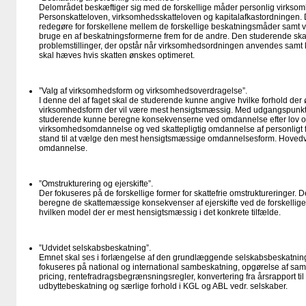
Delområdet beskæftiger sig med de forskellige måder personlig virksom
Personskatteloven, virksomhedsskatteloven og kapitalafkastordningen.
redegøre for forskellene mellem de forskellige beskatningsmåder samt 
bruge en af beskatningsformerne frem for de andre. Den studerende sk
problemstillinger, der opstår når virksomhedsordningen anvendes samt
skal hæves hvis skatten ønskes optimeret.
”Valg af virksomhedsform og virksomhedsoverdragelse”.
I denne del af faget skal de studerende kunne angive hvilke forhold der 
virksomhedsform der vil være mest hensigtsmæssig. Med udgangspunkt 
studerende kunne beregne konsekvenserne ved omdannelse efter lov om
virksomhedsomdannelse og ved skattepligtig omdannelse af personligt fi
stand til at vælge den mest hensigtsmæssige omdannelsesform. Hovedv
omdannelse.
”Omstrukturering og ejerskifte”.
Der fokuseres på de forskellige former for skattefrie omstruktureringer.
beregne de skattemæssige konsekvenser af ejerskifte ved de forskellig
hvilken model der er mest hensigtsmæssig i det konkrete tilfælde.
”Udvidet selskabsbeskatning”.
Emnet skal ses i forlængelse af den grundlæggende selskabsbeskatning
fokuseres på national og international sambeskatning, opgørelse af sa
pricing, rentefradragsbegrænsningsregler, konvertering fra årsrapport til
udbyttebeskatning og særlige forhold i KGL og ABL vedr. selskaber.