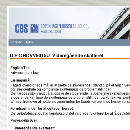
Forside
Arkiv
DIP-DHDVV9015U Videregående skatteret
English Title
Advanced tax law
Læringsmål
Fagets overordnede mål er at sætte de studerende i stand til på et højt nivea
og løse centrale og komplekse skattemæssige problemstillinger.
Der lægges stor vægt på at opøve de studerende i at beherske skattemæssi
studerende kan løse de skattemæssige problemstillinger på korrekt vis samt bl
af faget fremover at holde sig ajour inden for fagets temaer med hensyn til s
Forudsætninger for at deltage i kurset
Det anbefales, at du har kendskab til det valgfaget Skatteret for at få det fu
Prøve/delprøver
Videregående skatteret: