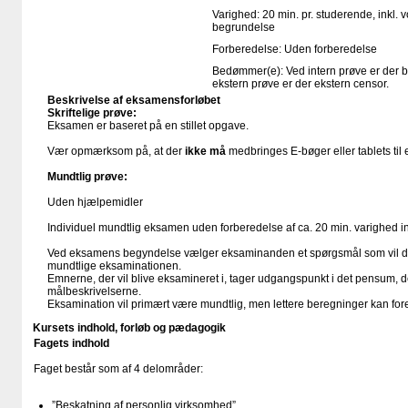
Varighed: 20 min. pr. studerende, inkl. 
begrundelse
Forberedelse: Uden forberedelse
Bedømmer(e): Ved intern prøve er der 
ekstern prøve er der ekstern censor.
Beskrivelse af eksamensforløbet
Skriftelige prøve:
Eksamen er baseret på en stillet opgave.
Vær opmærksom på, at der
ikke må
medbringes E-bøger eller tablets til
Mundtlig prøve:
Uden hjælpemidler
Individuel mundtlig eksamen uden forberedelse af ca. 20 min. varighed 
Ved eksamens begyndelse vælger eksaminanden et spørgsmål som vil d
mundtlige eksaminationen.
Emnerne, der vil blive eksamineret i, tager udgangspunkt i det pensum, de
målbeskrivelserne.
Eksamination vil primært være mundtlig, men lettere beregninger kan f
Kursets indhold, forløb og pædagogik
Fagets indhold
Faget består som af 4 delområder:
”Beskatning af personlig virksomhed”.