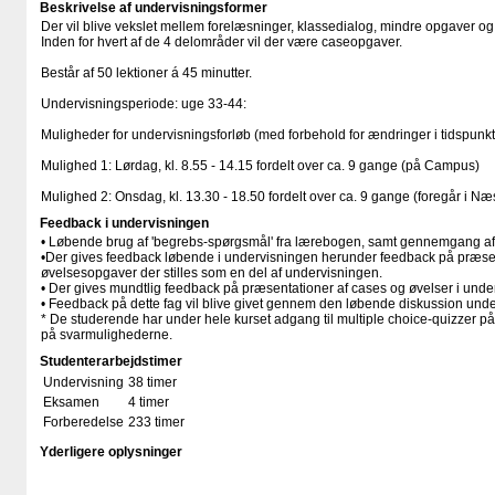
Beskrivelse af undervisningsformer
Der vil blive vekslet mellem forelæsninger, klassedialog, mindre opgaver og
Inden for hvert af de 4 delområder vil der være caseopgaver.
Består af 50 lektioner á 45 minutter.
Undervisningsperiode: uge 33-44:
Muligheder for undervisningsforløb (med forbehold for ændringer i tidspunkt
Mulighed 1: Lørdag, kl. 8.55 - 14.15 fordelt over ca. 9 gange (på Campus)
Mulighed 2: Onsdag, kl. 13.30 - 18.50 fordelt over ca. 9 gange (foregår i Næ
Feedback i undervisningen
• Løbende brug af 'begrebs-spørgsmål' fra lærebogen, samt gennemgang af
•Der gives feedback løbende i undervisningen herunder feedback på præse
øvelsesopgaver der stilles som en del af undervisningen.
• Der gives mundtlig feedback på præsentationer af cases og øvelser i und
• Feedback på dette fag vil blive givet gennem den løbende diskussion und
* De studerende har under hele kurset adgang til multiple choice-quizzer 
på svarmulighederne.
Studenterarbejdstimer
Undervisning
38 timer
Eksamen
4 timer
Forberedelse
233 timer
Yderligere oplysninger