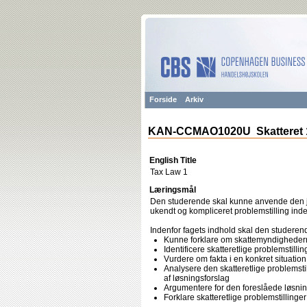
Forside
Arkiv
KAN-CCMAO1020U Skatteret 
English Title
Tax Law 1
Læringsmål
Den studerende skal kunne anvende den juri
ukendt og kompliceret problemstilling in
Indenfor fagets indhold skal den studeren
Kunne forklare om skattemyndighedern
Identificere skatteretlige problemstillin
Vurdere om fakta i en konkret situation 
Analysere den skatteretlige problemstil
af løsningsforslag
Argumentere for den foreslåede løsning
Forklare skatteretlige problemstillinge