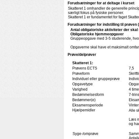
Forudsætninger for at deltage i kurset
Skatteret 1 omhandler de generelle princ
særligt fokus på fysiske personer.
Skatteret 1 er fundamentet for faget Skatter
Forudsætninger for indstilling til prøven 
Antal obligatoriske aktiviteter der ska
Obligatoriske hjemmeopgaver
Gruppeopgave med 3-5 studerende, hvor
Opgaverne skal have et maksimalt omfan
Prøve/delprøver
Skatteret 1:
Prøvens ECTS
7,5
Prøveform
Skrif
Individuel eller gruppeprøve
Indivi
Opgavetype
Opgav
Varighed
4 time
Bedømmelsesform
7-trin
Bedømmer(e)
Eksam
Eksamensperiode
Vinter
Hjælpemidler
Alle s
Læs n
og har
Syge-/omprøve
Samme
Antal