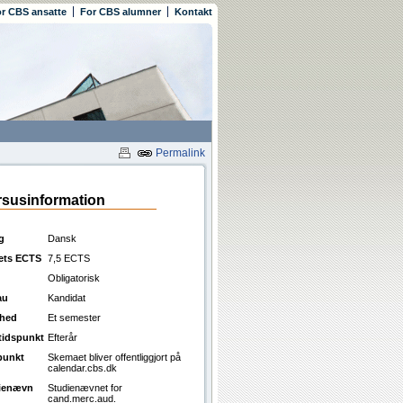
r CBS ansatte
For CBS alumner
Kontakt
Permalink
susinformation
g
Dansk
ets ECTS
7,5 ECTS
Obligatorisk
au
Kandidat
ghed
Et semester
ttidspunkt
Efterår
punkt
Skemaet bliver offentliggjort på
calendar.cbs.dk
ienævn
Studienævnet for
cand.merc.aud.