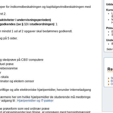
Udda
ipper for indkomstbeskatningen og kapitalgevinstbeskatningen med
Kurs
L
et 2.
B
M
(aktiviteter i undervisningsperioden)
H
l godkendes (se § 13 i studieordningen)
: 1
Prim
 mindst 1 ud af 2 opgaver skal bedømmes godkendt.
E
S
g på 5 sider.
Unde
B
Sidst
tlig stedprøve på CBS' computere
duel prøve
ebesvarelse
Re
r
s-skala
S
inator og ekstern censor
E
O
kriftlige og alle elektroniske hjælpemidler, herunder internetadgang
ærmere her om hvilke hjælpemidler de studerende må medbringe
 adgang til :
Hjælpemidler og IT-pakker
 prøveform som ved ordinær prøve
let af eksaminander kan tilsige, at omprøven mest hensigtsmæssigt