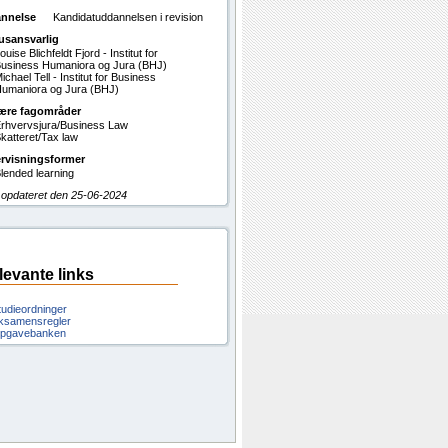
nnelse
Kandidatuddannelsen i revision
usansvarlig
ouise Blichfeldt Fjord - Institut for
usiness Humaniora og Jura (BHJ)
ichael Tell - Institut for Business
umaniora og Jura (BHJ)
ære fagområder
rhvervsjura/Business Law
katteret/Tax law
rvisningsformer
lended learning
 opdateret den 25-06-2024
levante links
tudieordninger
ksamensregler
pgavebanken