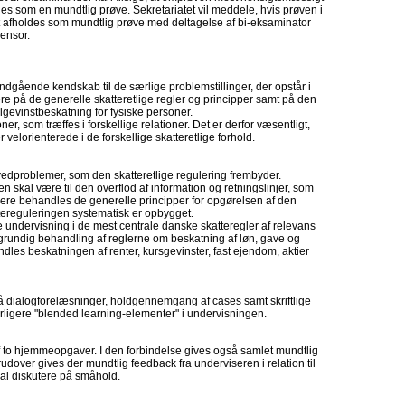
es som en mundtlig prøve. Sekretariatet vil meddele, hvis prøven i
t afholdes som mundtlig prøve med deltagelse af bi-eksaminator
censor.
indgående kendskab til de særlige problemstillinger, der opstår i
være på de generelle skatteretlige regler og principper samt på den
gevinstbeskatning for fysiske personer.
ner, som træffes i forskellige relationer. Det er derfor væsentligt,
 velorienterede i de forskellige skatteretlige forhold.
ovedproblemer, som den skatteretlige regulering frembyder.
skal være til den overflod af information og retningslinjer, som
dere behandles de generelle principper for opgørelsen af den
ttereguleringen systematisk er opbygget.
 undervisning i de mest centrale danske skatteregler af relevans
grundig behandling af reglerne om beskatning af løn, gave og
ndles beskatningen af renter, kursgevinster, fast ejendom, aktier
 dialogforelæsninger, holdgennemgang af cases samt skriftlige
ligere "blended learning-elementer" i undervisningen.
af to hjemmeopgaver. I den forbindelse gives også samlet mundtlig
dover gives der mundtlig feedback fra underviseren i relation til
al diskutere på småhold.