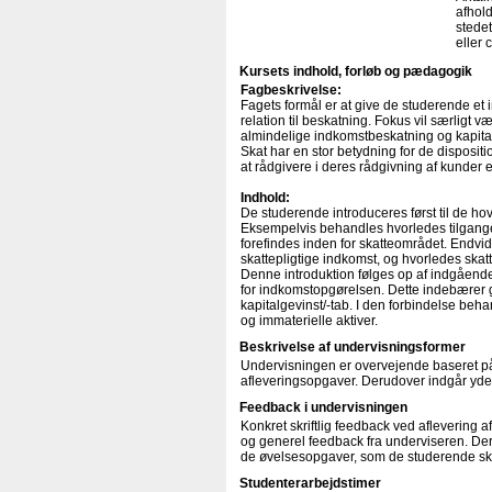
afhold
stede
eller 
Kursets indhold, forløb og pædagogik
Fagbeskrivelse:
Fagets formål er at give de studerende et 
relation til beskatning. Fokus vil særligt 
almindelige indkomstbeskatning og kapital
Skat har en stor betydning for de dispositio
at rådgivere i deres rådgivning af kunder er
Indhold:
De studerende introduceres først til de h
Eksempelvis behandles hvorledes tilgangen 
forefindes inden for skatteområdet. Endvi
skattepligtige indkomst, og hvorledes ska
Denne introduktion følges op af indgående
for indkomstopgørelsen. Dette indebærer 
kapitalgevinst/-tab. I den forbindelse beha
og immaterielle aktiver.
Beskrivelse af undervisningsformer
Undervisningen er overvejende baseret på
afleveringsopgaver. Derudover indgår yder
Feedback i undervisningen
Konkret skriftlig feedback ved aflevering 
og generel feedback fra underviseren. Deru
de øvelsesopgaver, som de studerende sk
Studenterarbejdstimer