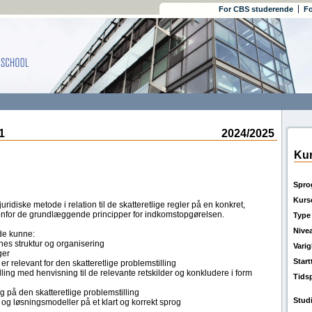
For CBS studerende
Fo
1
2024/2025
Kur
Spro
Kurs
diske metode i relation til de skatteretlige regler på en konkret,
denfor de grundlæggende principper for indkomstopgørelsen.
Type
Nive
de kunne:
es struktur og organisering
Vari
ger
Star
er relevant for den skatteretlige problemstilling
ling med henvisning til de relevante retskilder og konkludere i form
Tids
 på den skatteretlige problemstilling
Stud
r og løsningsmodeller på et klart og korrekt sprog